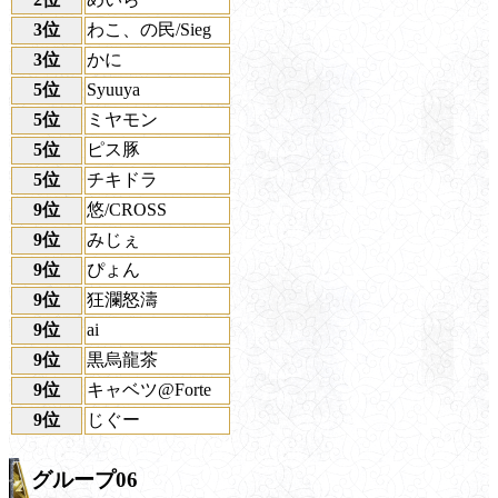
3位
わこ、の民/Sieg
3位
かに
5位
Syuuya
5位
ミヤモン
5位
ピス豚
5位
チキドラ
9位
悠/CROSS
9位
みじぇ
9位
ぴょん
9位
狂瀾怒濤
9位
ai
9位
黒烏龍茶
9位
キャベツ@Forte
9位
じぐー
グループ06