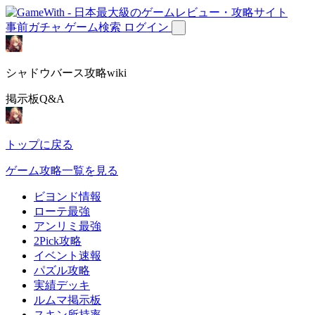
事前ガチャ
ゲーム検索
ログイン
シャドウバース攻略wiki
掲示板Q&A
トップに戻る
ゲーム攻略一覧を見る
ビヨンド情報
ローテ最強
アンリミ最強
2Pick攻略
イベント速報
パズル攻略
実績デッキ
ルムマ掲示板
スキン所持率