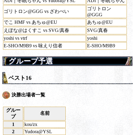
ADI｜冬眠ちゃん vs Yudora@YSL
ADI｜冬眠ちゃん
ゴリトロン
ゴリトロン@GGG vs ざわぺい
@GGG
でこ HMF vs あちゅ@EU
あちゅ@EU
えぽな@はくすこ vs SVG/真春
SVG/真春
yoshi vs vtrf
yoshi
E-SHO/M9B9 vs 咏えり信者
E-SHO/M9B9
グループ予選
ベスト16
決勝出場者一覧
グルー
名前
プ
1
kou/zx
2
Yudora@YSL