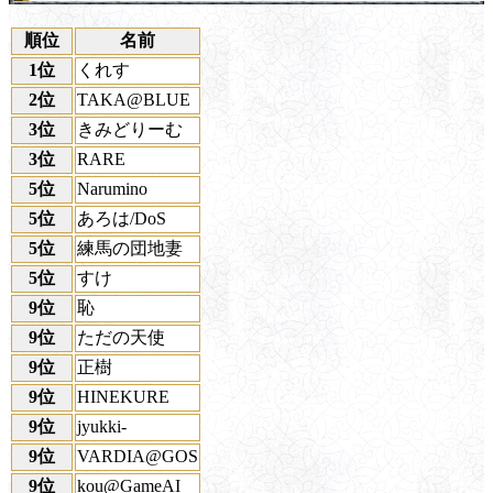
順位
名前
1位
くれす
2位
TAKA@BLUE
3位
きみどりーむ
3位
RARE
5位
Narumino
5位
あろは/DoS
5位
練馬の団地妻
5位
すけ
9位
恥
9位
ただの天使
9位
正樹
9位
HINEKURE
9位
jyukki-
9位
VARDIA@GOS
9位
kou@GameAI