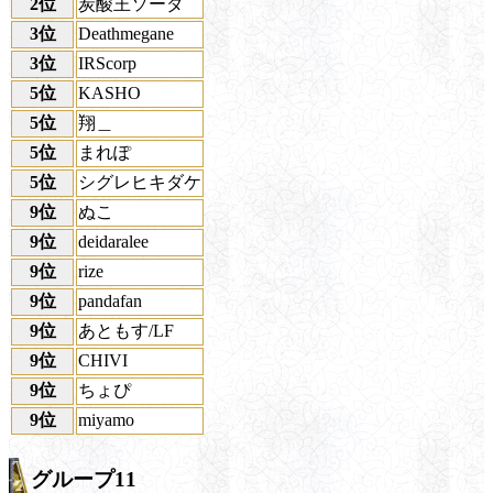
2位
炭酸王ソーダ
3位
Deathmegane
3位
IRScorp
5位
KASHO
5位
翔＿
5位
まれぽ
5位
シグレヒキダケ
9位
ぬこ
9位
deidaralee
9位
rize
9位
pandafan
9位
あともす/LF
9位
CHIVI
9位
ちょぴ
9位
miyamo
グループ11