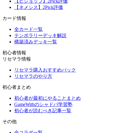
【ビショップ】2Pick評価
【ネメシス】2Pick評価
カード情報
全カード一覧
テンポラリーデッキ解説
構築済みデッキ一覧
初心者情報
リセマラ情報
リセマラ購入おすすめパック
リセマラのやり方
初心者まとめ
初心者が最初にやることまとめ
GameWithのシャドバ学習塾
初心者が読むべき記事一覧
その他
全コラボ一覧