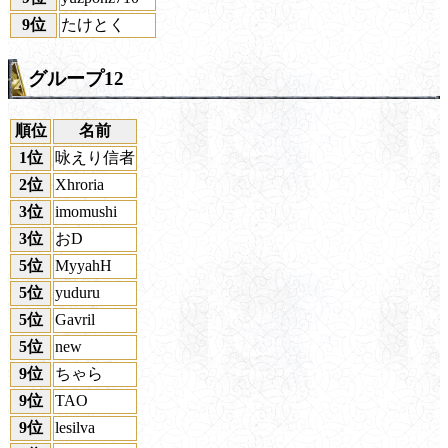
9位
たけとく
グループ12
順位
名前
1位
咏えり信者
2位
Xhroria
3位
imomushi
3位
おD
5位
MyyahH
5位
yuduru
5位
Gavril
5位
new
9位
ちゃら
9位
TAO
9位
lesilva