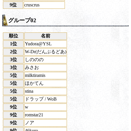
9位
cruscrus
グループ02
順位
名前
1位
Yudora@YSL
2位
W-Dr(だんぶるどあ)
3位
しののの
3位
みさお
5位
milktiramis
5位
ほかてん
5位
stina
5位
ドラップ / WoB
9位
w
9位
romstar21
9位
ノア
9位
46kuro