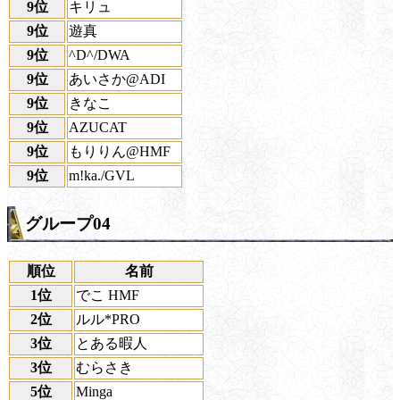
9位
キリュ
9位
遊真
9位
^D^/DWA
9位
あいさか@ADI
9位
きなこ
9位
AZUCAT
9位
もりりん@HMF
9位
m!ka./GVL
グループ04
順位
名前
1位
でこ HMF
2位
ルル*PRO
3位
とある暇人
3位
むらさき
5位
Minga