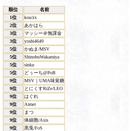
順位
名前
1位
kou/zx
2位
あかはら
3位
マッシー＠無課金
3位
yoshi4649
5位
かぬま/MSV
5位
ShinobuWakamiya
5位
sinku
5位
どぅーち@PoB
9位
MSV｜UMA味覚糖
9位
とにくすRiZe/LEO
9位
はぐれ
9位
Aimer
9位
まつ
9位
体細胞/Axis
9位
黒兎/FoS