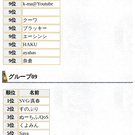
9位
k-ma@Youtube
9位
9位
クーワ
9位
ブラッキー
9位
エーシンシ
9位
HAKU
9位
ayahas
9位
奈倉
グループ09
順位
名前
1位
SVG/真春
2位
すのぷり
3位
ぬーちふ/QoS
3位
くよみん
5位
Saya