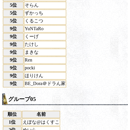
5位
そらん
5位
ずかっち
5位
くるこつ
9位
YuNTaRo
9位
くーげ
9位
たけし
9位
まきな
9位
Ren
9位
pocki
9位
ほりけん
9位
BE_Dora＠ドラん家
グループ05
順位
名前
1位
えぽな@はくすこ
2位
めいら