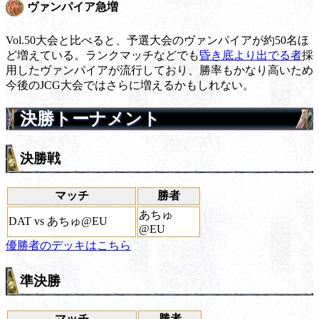
ヴァンパイア急増
Vol.50大会と比べると、予選大会のヴァンパイアが約50名ほ
ど増えている。ランクマッチなどでも
昏き底より出でる者
採
用したヴァンパイアが流行しており、勝率もかなり高いため
今後のJCG大会ではさらに増えるかもしれない。
決勝トーナメント
決勝戦
マッチ
勝者
あちゅ
DAT vs あちゅ@EU
@EU
優勝者のデッキはこちら
準決勝
マッチ
勝者