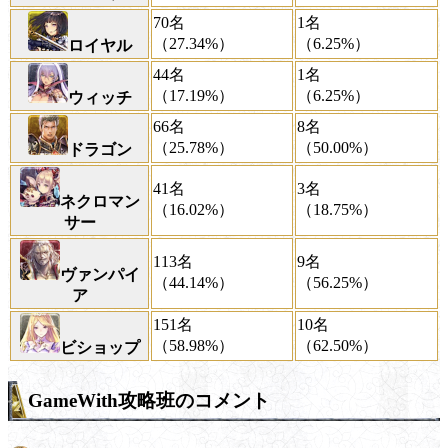
70名
1名
（27.34%）
（6.25%）
ロイヤル
44名
1名
（17.19%）
（6.25%）
ウィッチ
66名
8名
（25.78%）
（50.00%）
ドラゴン
41名
3名
ネクロマン
（16.02%）
（18.75%）
サー
113名
9名
ヴァンパイ
（44.14%）
（56.25%）
ア
151名
10名
（58.98%）
（62.50%）
ビショップ
GameWith攻略班のコメント