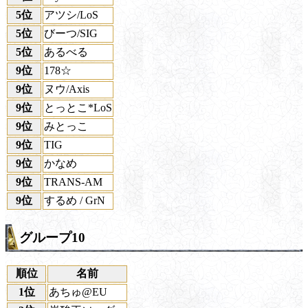
5位
アツシ/LoS
5位
びーつ/SIG
5位
あるべる
9位
178☆
9位
ヌウ/Axis
9位
とっとこ*LoS
9位
みとっこ
9位
TIG
9位
かなめ
9位
TRANS-AM
9位
するめ / GrN
グループ10
順位
名前
1位
あちゅ@EU