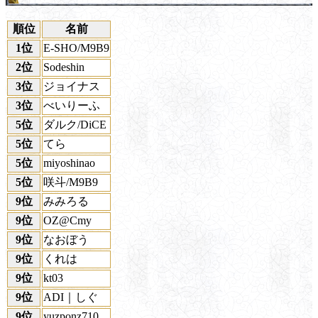
順位
名前
1位
E-SHO/M9B9
2位
Sodeshin
3位
ジョイナス
3位
べいりーふ
5位
ダルク/DiCE
5位
てら
5位
miyoshinao
5位
咲斗/M9B9
9位
みみろる
9位
OZ@Cmy
9位
なおぼう
9位
くれは
9位
kt03
9位
ADI｜しぐ
9位
yuzponz710