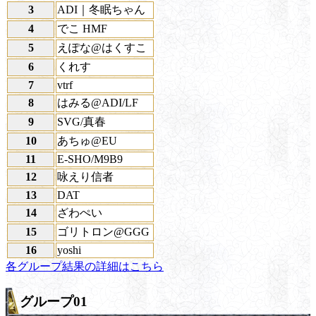
3
ADI｜冬眠ちゃん
4
でこ HMF
5
えぽな@はくすこ
6
くれす
7
vtrf
8
はみる@ADI/LF
9
SVG/真春
10
あちゅ@EU
11
E-SHO/M9B9
12
咏えり信者
13
DAT
14
ざわぺい
15
ゴリトロン@GGG
16
yoshi
各グループ結果の詳細はこちら
グループ01