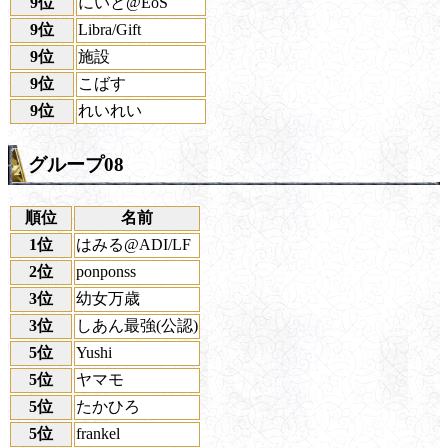
9位
にいと@EoS
9位
Libra/Gift
9位
施設
9位
こばす
9位
れいれい
グループ08
順位
名前
1位
はみる@ADI/LF
2位
ponponss
3位
幼女万歳
3位
しあん最強(公認)
5位
Yushi
5位
ヤマモ
5位
たかひろ
5位
frankel