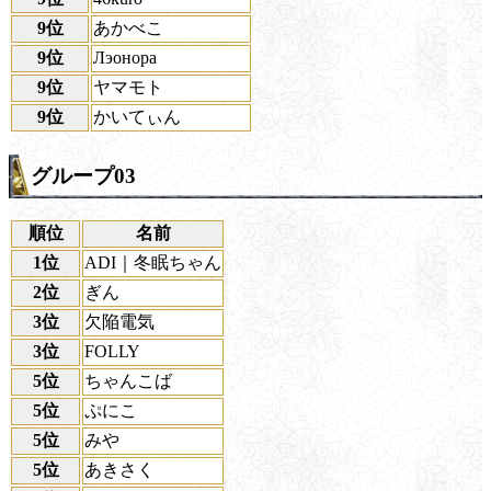
9位
あかべこ
9位
Лэонора
9位
ヤマモト
9位
かいてぃん
グループ03
順位
名前
1位
ADI｜冬眠ちゃん
2位
ぎん
3位
欠陥電気
3位
FOLLY
5位
ちゃんこば
5位
ぷにこ
5位
みや
5位
あきさく