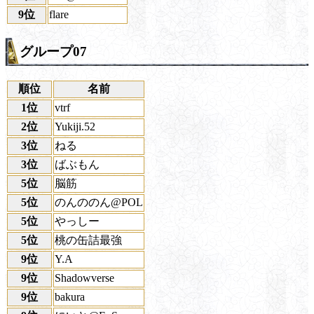
9位
flare
グループ07
順位
名前
1位
vtrf
2位
Yukiji.52
3位
ねる
3位
ばぶもん
5位
脳筋
5位
のんののん@POL
5位
やっしー
5位
桃の缶詰最強
9位
Y.A
9位
Shadowverse
9位
bakura