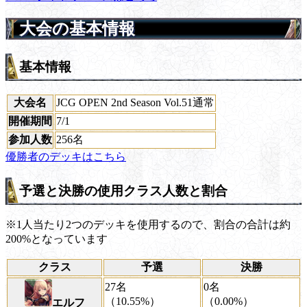
大会の基本情報
基本情報
大会名
JCG OPEN 2nd Season Vol.51通常
開催期間
7/1
参加人数
256名
優勝者のデッキはこちら
予選と決勝の使用クラス人数と割合
※1人当たり2つのデッキを使用するので、割合の合計は約
200%となっています
クラス
予選
決勝
27名
0名
（10.55%）
（0.00%）
エルフ