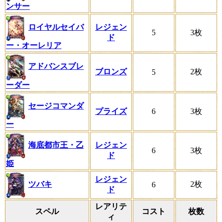
ンサー
ロイヤルセイバ
レジェン
5
3枚
ド
ー・オーレリア
アドバンスブレ
ブロンズ
2枚
5
ーダー
セージコマンダ
プライズ
6
3枚
ー
海底都市王・乙
レジェン
6
3枚
ド
姫
レジェン
ツバキ
2枚
6
ド
レアリテ
スペル
コスト
枚数
ィ