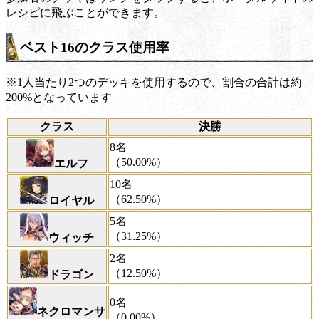
レシピに飛ぶことができます。
ベスト16のクラス使用率
※1人当たり2つのデッキを使用するので、割合の合計は約
200%となっています
クラス
決勝
8名
（50.00%）
エルフ
10名
（62.50%）
ロイヤル
5名
（31.25%）
ウィッチ
2名
（12.50%）
ドラゴン
0名
ネクロマンサ
（0.00%）