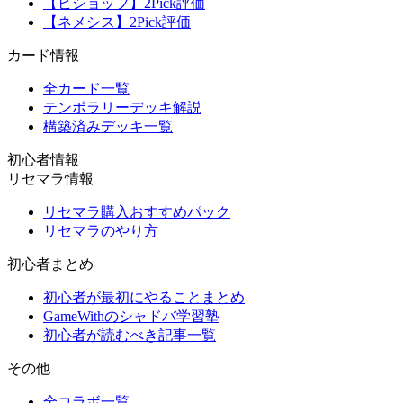
【ビショップ】2Pick評価
【ネメシス】2Pick評価
カード情報
全カード一覧
テンポラリーデッキ解説
構築済みデッキ一覧
初心者情報
リセマラ情報
リセマラ購入おすすめパック
リセマラのやり方
初心者まとめ
初心者が最初にやることまとめ
GameWithのシャドバ学習塾
初心者が読むべき記事一覧
その他
全コラボ一覧