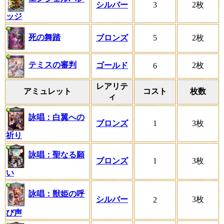
シルバー
3
2枚
ッジ
死の舞踏
ブロンズ
5
2枚
テミスの審判
ゴールド
2枚
6
レアリテ
アミュレット
コスト
枚数
ィ
詠唱：白翼への
ブロンズ
1
3枚
祈り
詠唱：聖なる願
ブロンズ
1
3枚
い
詠唱：獣姫の呼
シルバー
3枚
2
び声