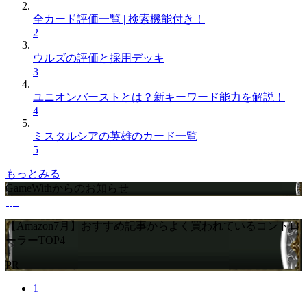
全カード評価一覧 | 検索機能付き！
2
ウルズの評価と採用デッキ
3
ユニオンバーストとは？新キーワード能力を解説！
4
ミスタルシアの英雄のカード一覧
5
もっとみる
GameWithからのお知らせ
【Amazon7月】おすすめ記事からよく買われているコントロ
ーラーTOP4
PR
1