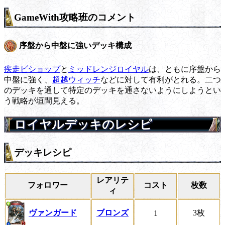
GameWith攻略班のコメント
序盤から中盤に強いデッキ構成
疾走ビショップ
と
ミッドレンジロイヤル
は、ともに序盤から
中盤に強く、
超越ウィッチ
などに対して有利がとれる。二つ
のデッキを通して特定のデッキを通さないようにしようとい
う戦略が垣間見える。
ロイヤルデッキのレシピ
デッキレシピ
レアリテ
フォロワー
コスト
枚数
ィ
ヴァンガード
ブロンズ
3枚
1