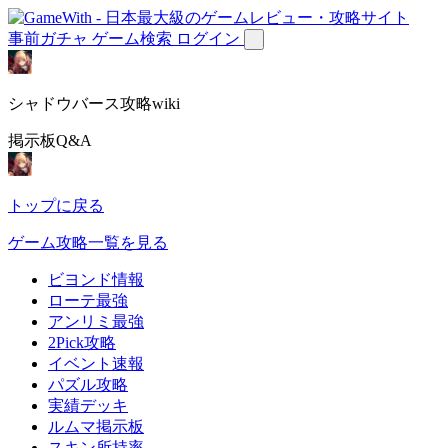
事前ガチャ
ゲーム検索
ログイン
シャドウバース攻略wiki
掲示板Q&A
トップに戻る
ゲーム攻略一覧を見る
ビヨンド情報
ローテ最強
アンリミ最強
2Pick攻略
イベント速報
パズル攻略
実績デッキ
ルムマ掲示板
スキン所持率