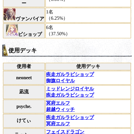
ー
1名
（6.25%）
ヴァンパイア
6名
（37.50%）
ビショップ
使用デッキ
使用者
使用デッキ
疾走ガルラビショップ
neoneet
御旗ロイヤル
ミッドレンジロイヤル
凪流
疾走ガルラビショップ
冥府エルフ
psyche.
超越ウィッチ
疾走ガルラビショップ
けてぃ
冥府エルフ
フェイスドラゴン