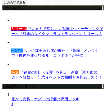
ゲームを探す
リリース
巨大メカで撃ちまくる爽快シューティングゲ
ーム『終末のタイタン：ラストラッシュ』リリース！
コラボ
ついに虎王＆影虎が来た！『鋼嵐 - メカラシ』
で「魔神英雄伝ワタル」コラボ後半が開催！
特集
『鈴蘭の剣』が2周年を迎え、新章「氷と血の
道」を解禁ッ！記念イベントの報酬もお見逃し無く！
攻略記事ランキング
化かし女将・ホズミの評価と採用デッキ
1