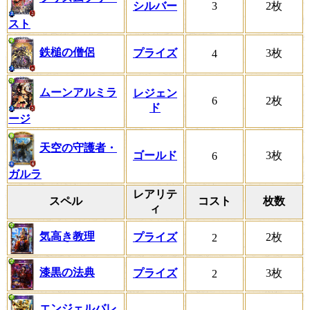
シルバー
3
2枚
スト
鉄槌の僧侶
プライズ
3枚
4
ムーンアルミラ
レジェン
6
2枚
ド
ージ
天空の守護者・
ゴールド
3枚
6
ガルラ
レアリテ
スペル
コスト
枚数
ィ
気高き教理
プライズ
2枚
2
漆黒の法典
プライズ
3枚
2
エンジェルバレ