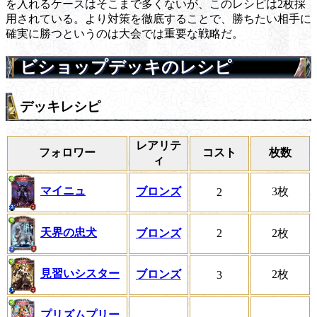
を入れるケースはそこまで多くないが、このレシピは2枚採
用されている。より対策を徹底することで、勝ちたい相手に
確実に勝つというのは大会では重要な戦略だ。
ビショップデッキのレシピ
デッキレシピ
レアリテ
フォロワー
コスト
枚数
ィ
マイニュ
ブロンズ
3枚
2
天界の忠犬
ブロンズ
2
2枚
見習いシスター
ブロンズ
2枚
3
プリズムプリー