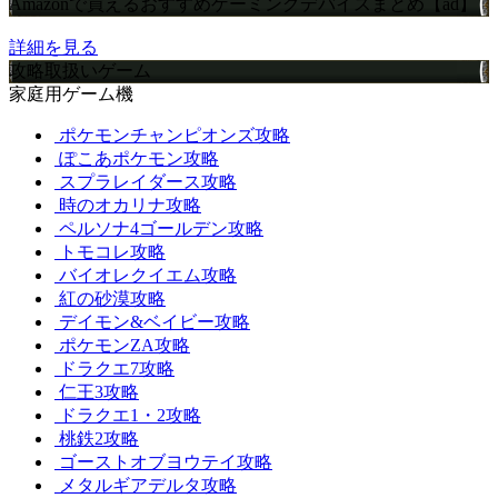
Amazonで買えるおすすめゲーミングデバイスまとめ【ad】
詳細を見る
攻略取扱いゲーム
家庭用ゲーム機
ポケモンチャンピオンズ攻略
ぽこあポケモン攻略
スプラレイダース攻略
時のオカリナ攻略
ペルソナ4ゴールデン攻略
トモコレ攻略
バイオレクイエム攻略
紅の砂漠攻略
デイモン&ベイビー攻略
ポケモンZA攻略
ドラクエ7攻略
仁王3攻略
ドラクエ1・2攻略
桃鉄2攻略
ゴーストオブヨウテイ攻略
メタルギアデルタ攻略