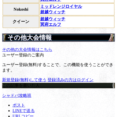
ミッドレンジロイヤル
Nokoshi
超越ウィッチ
超越ウィッチ
クイーン
冥府エルフ
その他大会情報
その他の大会情報はこちら
ユーザー登録のご案内
ユーザー登録(無料)することで、この機能を使うことができ
ます。
新規登録(無料)して使う
登録済みの方はログイン
この記事を書いた人
シャドバ攻略班
ポスト
LINEで送る
URLコピー