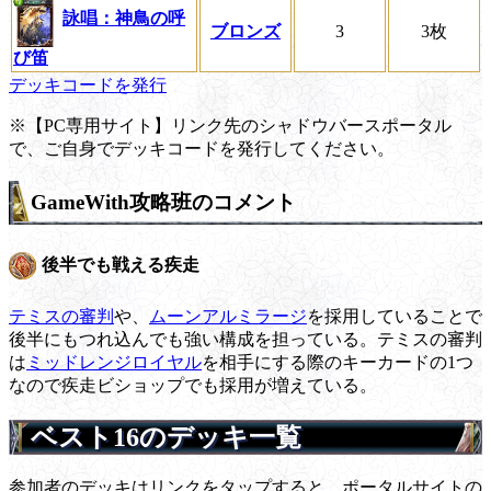
詠唱：神鳥の呼
ブロンズ
3
3枚
び笛
デッキコードを発行
※【PC専用サイト】リンク先のシャドウバースポータル
で、ご自身でデッキコードを発行してください。
GameWith攻略班のコメント
後半でも戦える疾走
テミスの審判
や、
ムーンアルミラージ
を採用していることで
後半にもつれ込んでも強い構成を担っている。テミスの審判
は
ミッドレンジロイヤル
を相手にする際のキーカードの1つ
なので疾走ビショップでも採用が増えている。
ベスト16のデッキ一覧
参加者のデッキはリンクをタップすると、ポータルサイトの