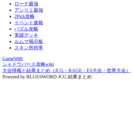
ローテ最強
アンリミ最強
2Pick攻略
イベント速報
パズル攻略
実績デッキ
ルムマ掲示板
スキン所持率
GameWith
シャドウバース攻略wiki
大会情報と結果まとめ（JCG・RAGE・ES大会・世界大会）
Powered by BLUESWORD JCG 結果まとめ