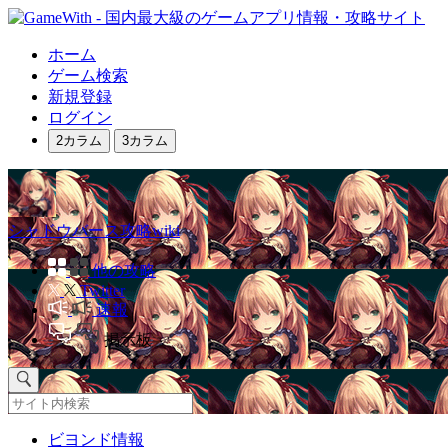
ホーム
ゲーム検索
新規登録
ログイン
2カラム
3カラム
シャドウバース攻略wiki
他の攻略
Twitter
速報
掲示板
ビヨンド情報