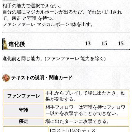
----------
相手の能力で選択できない。
自分の場にマジカルポーンが出るたび、それは+1/+1され
て、
疾走
と
守護
を持つ。
ファンファーレ
マジカルポーン4体を出す。
13
15
15
進化後
進化前と同じ能力。(
ファンファーレ
能力を除く)
テキストの説明・関連カード
手札からプレイして場に出たとき、効
ファンファーレ
果が発動する。
相手フォロワーは守護を持つフォロワ
守護
ー以外を攻撃することができない。
疾走
場に出たターンに攻撃できる。
1コスト1/1(3/3) チェス