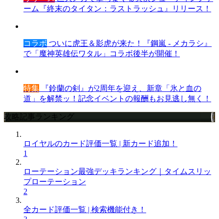
ーム『終末のタイタン：ラストラッシュ』リリース！
コラボ
ついに虎王＆影虎が来た！『鋼嵐 - メカラシ』
で「魔神英雄伝ワタル」コラボ後半が開催！
特集
『鈴蘭の剣』が2周年を迎え、新章「氷と血の
道」を解禁ッ！記念イベントの報酬もお見逃し無く！
攻略記事ランキング
ロイヤルのカード評価一覧 | 新カード追加！
1
ローテーション最強デッキランキング｜タイムスリッ
プローテーション
2
全カード評価一覧 | 検索機能付き！