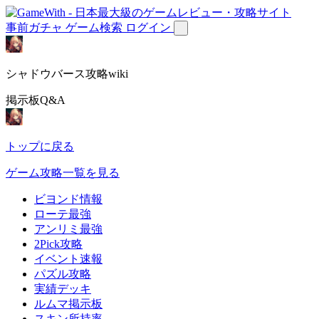
事前ガチャ
ゲーム検索
ログイン
シャドウバース攻略wiki
掲示板Q&A
トップに戻る
ゲーム攻略一覧を見る
ビヨンド情報
ローテ最強
アンリミ最強
2Pick攻略
イベント速報
パズル攻略
実績デッキ
ルムマ掲示板
スキン所持率