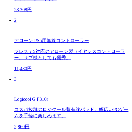
28,308円
2
アローン PS5用無線コントローラー
プレステ5対応のアローン製ワイヤレスコントローラ
ー。サブ機としても優秀。
11,480円
3
Logicool G F310r
コスパ抜群のロジクール製有線パッド。幅広いPCゲー
ムを手軽に楽しめます。
2,860円