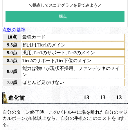
点数の基準
10点
最強カード
9.5点
超汎用,Tier1のメイン
9.0点
汎用,Tier1のサポート,Tier2のメイン
8.5点
Tier2のサポート,Tier下位のメイン
能力は強いが現状不採用、ファンデッキのメイ
8.0点
ン
7.0点
ほとんど見かけない
13
13
13
進化前
自分のターン終了時、このバトル中に場を離れた自分のマジ
カルポーンが8体以上なら、自分の手札のこのコストを-8す
る。