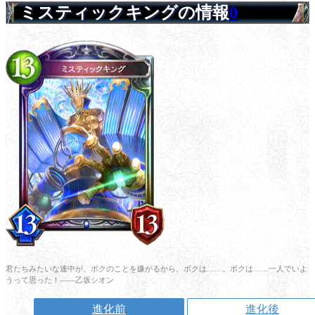
ミスティックキングの情報
0
君たちみたいな連中が、ボクのことを嫌がるから、ボクは……。ボクは……一人でいよ
うって思った！――乙坂シオン
進化前
進化後