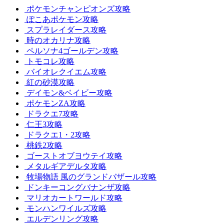
ポケモンチャンピオンズ攻略
ぽこあポケモン攻略
スプラレイダース攻略
時のオカリナ攻略
ペルソナ4ゴールデン攻略
トモコレ攻略
バイオレクイエム攻略
紅の砂漠攻略
デイモン&ベイビー攻略
ポケモンZA攻略
ドラクエ7攻略
仁王3攻略
ドラクエ1・2攻略
桃鉄2攻略
ゴーストオブヨウテイ攻略
メタルギアデルタ攻略
牧場物語 風のグランドバザール攻略
ドンキーコングバナンザ攻略
マリオカートワールド攻略
モンハンワイルズ攻略
エルデンリング攻略