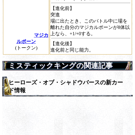
【進化前】
突進
場に出たとき、このバトル中に場を
離れた自分のマジカルポーンが8体以
上なら、+1/+0する。
マジカ
ルポーン
【進化後】
(トークン)
進化前と同じ能力。
ミスティックキングの関連記事
ヒーローズ・オブ・シャドウバースの新カー
ド情報