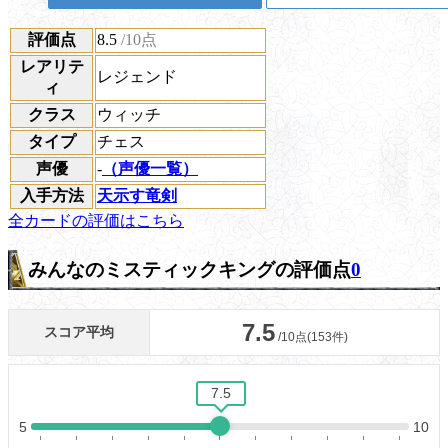
評価点
8.5
/10点
レアリテ
レジェンド
ィ
クラス
ウィッチ
タイプ
チェス
声優
-
（声優一覧）
入手方法
天示す竜剣
全カードの評価はこちら
みんなのミスティックキングの評価点
0