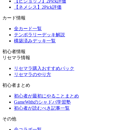
【ビショップ】2Pick評価
【ネメシス】2Pick評価
カード情報
全カード一覧
テンポラリーデッキ解説
構築済みデッキ一覧
初心者情報
リセマラ情報
リセマラ購入おすすめパック
リセマラのやり方
初心者まとめ
初心者が最初にやることまとめ
GameWithのシャドバ学習塾
初心者が読むべき記事一覧
その他
全コラボ一覧