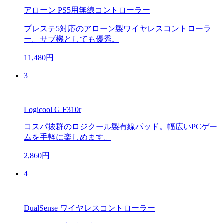
アローン PS5用無線コントローラー
プレステ5対応のアローン製ワイヤレスコントローラ
ー。サブ機としても優秀。
11,480円
3
Logicool G F310r
コスパ抜群のロジクール製有線パッド。幅広いPCゲー
ムを手軽に楽しめます。
2,860円
4
DualSense ワイヤレスコントローラー