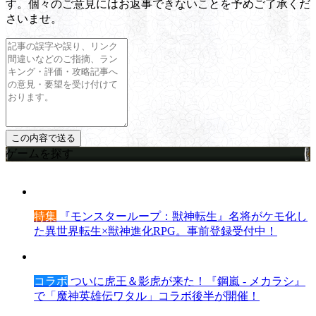
す。個々のご意見にはお返事できないことを予めご了承くだ
さいませ。
ゲームを探す
特集
『モンスターループ：獣神転生』名将がケモ化し
た異世界転生×獣神進化RPG。事前登録受付中！
コラボ
ついに虎王＆影虎が来た！『鋼嵐 - メカラシ』
で「魔神英雄伝ワタル」コラボ後半が開催！