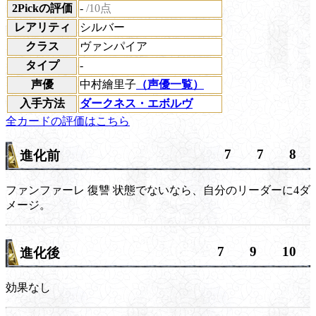
2Pickの評価
-
/10点
レアリティ
シルバー
クラス
ヴァンパイア
タイプ
-
声優
中村繪里子
（声優一覧）
入手方法
ダークネス・エボルヴ
全カードの評価はこちら
7
7
8
進化前
ファンファーレ
復讐
状態でないなら、自分のリーダーに4ダ
メージ。
7
9
10
進化後
効果なし