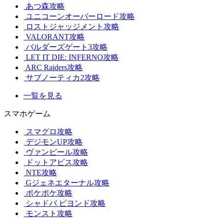
あつ森攻略
ユニコーンオーバーロード攻略
ロストジャッジメント攻略
VALORANT攻略
バルダーズゲート3攻略
LET IT DIE: INFERNO攻略
ARC Raiders攻略
サブノーティカ2攻略
一覧を見る
スマホゲーム
スマグロ攻略
デジモンUP攻略
ヴァンピール攻略
ドットアビス攻略
NTE攻略
Gジェネエターナル攻略
ポケポケ攻略
シャドバ ビヨンド攻略
モンスト攻略