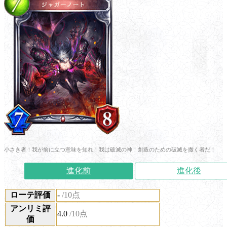
小さき者！我が前に立つ意味を知れ！我は破滅の神！創造のための破滅を撒く者だ！
進化前
進化後
ローテ評価
-
/10点
アンリミ評
4.0
/10点
価