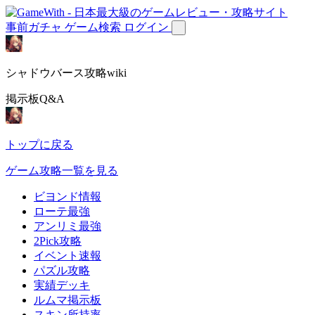
事前ガチャ
ゲーム検索
ログイン
シャドウバース攻略wiki
掲示板Q&A
トップに戻る
ゲーム攻略一覧を見る
ビヨンド情報
ローテ最強
アンリミ最強
2Pick攻略
イベント速報
パズル攻略
実績デッキ
ルムマ掲示板
スキン所持率