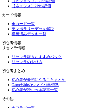
【ビショップ】2Pick評価
【ネメシス】2Pick評価
カード情報
全カード一覧
テンポラリーデッキ解説
構築済みデッキ一覧
初心者情報
リセマラ情報
リセマラ購入おすすめパック
リセマラのやり方
初心者まとめ
初心者が最初にやることまとめ
GameWithのシャドバ学習塾
初心者が読むべき記事一覧
その他
全コラボ一覧