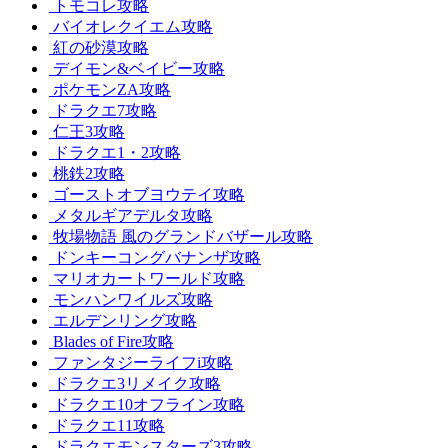
トモコレ攻略
バイオレクイエム攻略
紅の砂漠攻略
デイモン&ベイビー攻略
ポケモンZA攻略
ドラクエ7攻略
仁王3攻略
ドラクエ1・2攻略
桃鉄2攻略
ゴーストオブヨウテイ攻略
メタルギアデルタ攻略
牧場物語 風のグランドバザール攻略
ドンキーコングバナンザ攻略
マリオカートワールド攻略
モンハンワイルズ攻略
エルデンリング攻略
Blades of Fire攻略
ファンタジーライフi攻略
ドラクエ3リメイク攻略
ドラクエ10オフライン攻略
ドラクエ11攻略
ドラクエモンスターズ3攻略