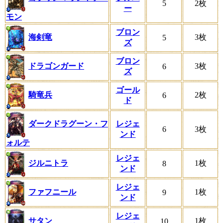
5
2枚
ー
モン
ブロン
海剣竜
3枚
5
ズ
ブロン
ドラゴンガード
3枚
6
ズ
ゴール
騎竜兵
2枚
6
ド
ダークドラグーン・フ
レジェ
6
3枚
ンド
ォルテ
レジェ
ジルニトラ
1枚
8
ンド
レジェ
ファフニール
1枚
9
ンド
レジェ
サタン
1枚
10