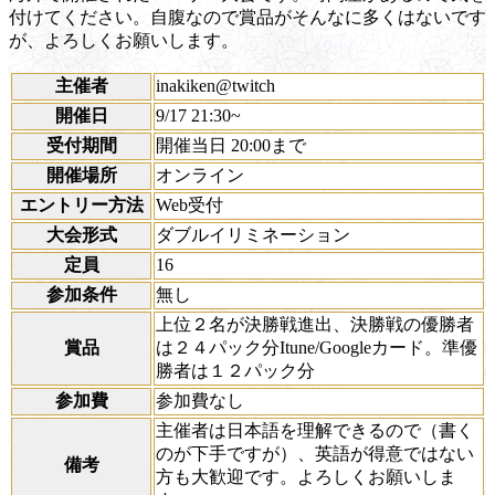
付けてください。自腹なので賞品がそんなに多くはないです
が、よろしくお願いします。
主催者
inakiken@twitch
開催日
9/17 21:30~
受付期間
開催当日 20:00まで
開催場所
オンライン
エントリー方法
Web受付
大会形式
ダブルイリミネーション
定員
16
参加条件
無し
上位２名が決勝戦進出、決勝戦の優勝者
賞品
は２４パック分Itune/Googleカード。準優
勝者は１２パック分
参加費
参加費なし
主催者は日本語を理解できるので（書く
のが下手ですが）、英語が得意ではない
備考
方も大歓迎です。よろしくお願いしま