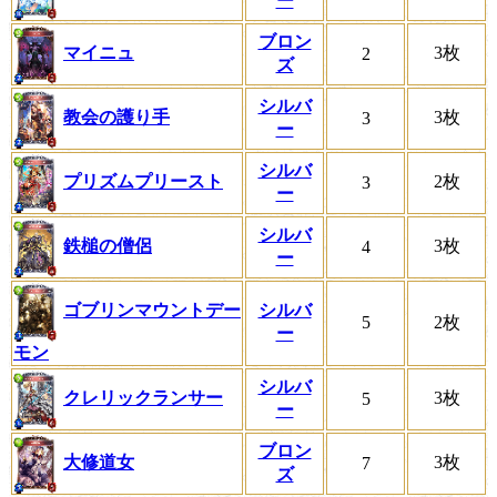
ー
ブロン
マイニュ
3枚
2
ズ
シルバ
教会の護り手
3枚
3
ー
シルバ
プリズムプリースト
2枚
3
ー
シルバ
鉄槌の僧侶
3枚
4
ー
ゴブリンマウントデー
シルバ
5
2枚
ー
モン
シルバ
クレリックランサー
3枚
5
ー
ブロン
大修道女
3枚
7
ズ