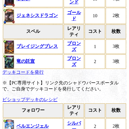
ンド
ゴール
ジェネシスドラゴン
2枚
10
ド
レアリ
スペル
コスト
枚数
ティ
ブロン
ブレイジングブレス
3枚
1
ズ
ブロン
竜の託宣
3枚
2
ズ
デッキコードを発行
※【PC専用サイト】リンク先のシャドウバースポータル
で、ご自身でデッキコードを発行してください。
ビショップデッキのレシピ
レアリ
フォロワー
コスト
枚数
ティ
シルバ
ベルエンジェル
2枚
2