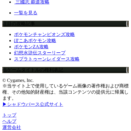
三國志 覇道攻略
一覧を見る
注目の攻略記事
ポケモンチャンピオンズ攻略
ぽこあポケモン攻略
ポケモンZA攻略
幻想水滸伝スターリープ
スプラトゥーンレイダース攻略
当ゲームタイトルの権利表記
© Cygames, Inc.
※当サイト上で使用しているゲーム画像の著作権および商標
権、その他知的財産権は、当該コンテンツの提供元に帰属し
ます。
▶シャドウバース公式サイト
トップ
ヘルプ
運営会社