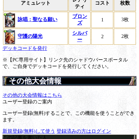
アミュレット
コスト
枚数
ティ
ブロン
詠唱：聖なる願い
3枚
1
ズ
シルバ
守護の陽光
2枚
2
ー
デッキコードを発行
※【PC専用サイト】リンク先のシャドウバースポータル
で、ご自身でデッキコードを発行してください。
その他大会情報
その他の大会情報はこちら
ユーザー登録のご案内
ユーザー登録(無料)することで、この機能を使うことができ
ます。
新規登録(無料)して使う
登録済みの方はログイン
この記事を書いた人