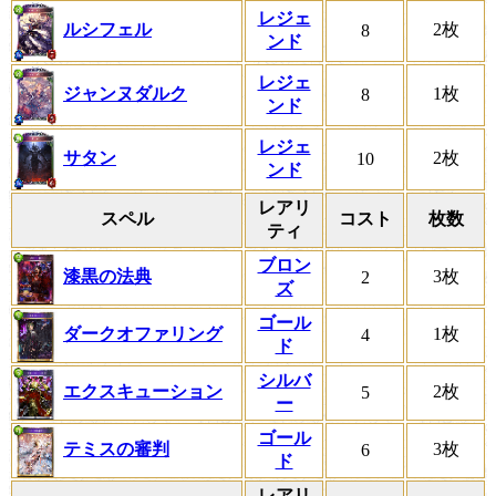
レジェ
ルシフェル
2枚
8
ンド
レジェ
ジャンヌダルク
1枚
8
ンド
レジェ
サタン
2枚
10
ンド
レアリ
スペル
コスト
枚数
ティ
ブロン
漆黒の法典
3枚
2
ズ
ゴール
ダークオファリング
1枚
4
ド
シルバ
エクスキューション
2枚
5
ー
ゴール
テミスの審判
3枚
6
ド
レアリ