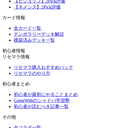
【ビショップ】2Pick評価
【ネメシス】2Pick評価
カード情報
全カード一覧
テンポラリーデッキ解説
構築済みデッキ一覧
初心者情報
リセマラ情報
リセマラ購入おすすめパック
リセマラのやり方
初心者まとめ
初心者が最初にやることまとめ
GameWithのシャドバ学習塾
初心者が読むべき記事一覧
その他
全コラボ一覧