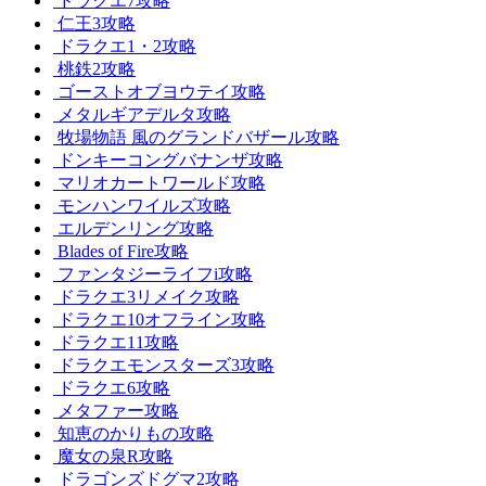
ドラクエ7攻略
仁王3攻略
ドラクエ1・2攻略
桃鉄2攻略
ゴーストオブヨウテイ攻略
メタルギアデルタ攻略
牧場物語 風のグランドバザール攻略
ドンキーコングバナンザ攻略
マリオカートワールド攻略
モンハンワイルズ攻略
エルデンリング攻略
Blades of Fire攻略
ファンタジーライフi攻略
ドラクエ3リメイク攻略
ドラクエ10オフライン攻略
ドラクエ11攻略
ドラクエモンスターズ3攻略
ドラクエ6攻略
メタファー攻略
知恵のかりもの攻略
魔女の泉R攻略
ドラゴンズドグマ2攻略