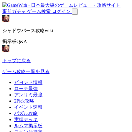
事前ガチャ
ゲーム検索
ログイン
シャドウバース攻略wiki
掲示板Q&A
トップに戻る
ゲーム攻略一覧を見る
ビヨンド情報
ローテ最強
アンリミ最強
2Pick攻略
イベント速報
パズル攻略
実績デッキ
ルムマ掲示板
スキン所持率