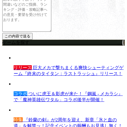
ゲームを探す
リリース
巨大メカで撃ちまくる爽快シューティングゲ
ーム『終末のタイタン：ラストラッシュ』リリース！
コラボ
ついに虎王＆影虎が来た！『鋼嵐 - メカラシ』
で「魔神英雄伝ワタル」コラボ後半が開催！
特集
『鈴蘭の剣』が2周年を迎え、新章「氷と血の
道」を解禁ッ！記念イベントの報酬もお見逃し無く！