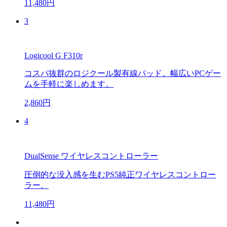
11,480円
3
Logicool G F310r
コスパ抜群のロジクール製有線パッド。幅広いPCゲー
ムを手軽に楽しめます。
2,860円
4
DualSense ワイヤレスコントローラー
圧倒的な没入感を生むPS5純正ワイヤレスコントロー
ラー。
11,480円