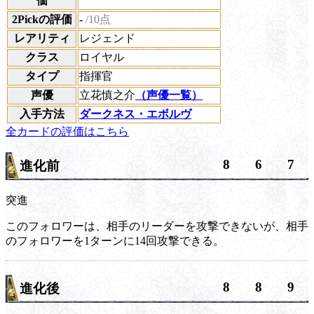
価
2Pickの評価
-
/10点
レアリティ
レジェンド
クラス
ロイヤル
タイプ
指揮官
声優
立花慎之介
（声優一覧）
入手方法
ダークネス・エボルヴ
全カードの評価はこちら
8
6
7
進化前
突進
このフォロワーは、相手のリーダーを攻撃できないが、相手
のフォロワーを1ターンに14回攻撃できる。
8
8
9
進化後