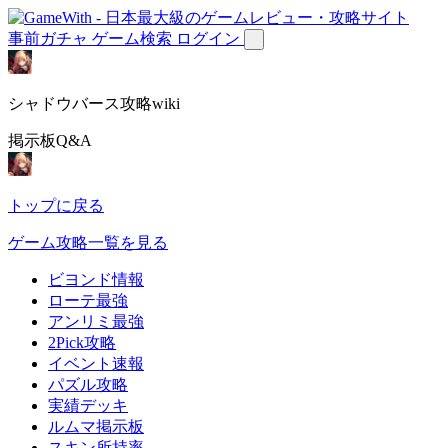
事前ガチャ
ゲーム検索
ログイン
シャドウバース攻略wiki
掲示板Q&A
トップに戻る
ゲーム攻略一覧を見る
ビヨンド情報
ローテ最強
アンリミ最強
2Pick攻略
イベント速報
パズル攻略
実績デッキ
ルムマ掲示板
スキン所持率