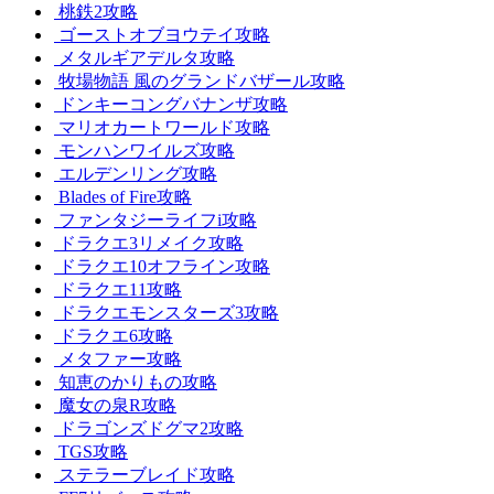
桃鉄2攻略
ゴーストオブヨウテイ攻略
メタルギアデルタ攻略
牧場物語 風のグランドバザール攻略
ドンキーコングバナンザ攻略
マリオカートワールド攻略
モンハンワイルズ攻略
エルデンリング攻略
Blades of Fire攻略
ファンタジーライフi攻略
ドラクエ3リメイク攻略
ドラクエ10オフライン攻略
ドラクエ11攻略
ドラクエモンスターズ3攻略
ドラクエ6攻略
メタファー攻略
知恵のかりもの攻略
魔女の泉R攻略
ドラゴンズドグマ2攻略
TGS攻略
ステラーブレイド攻略