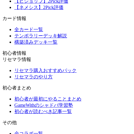
【ビショップ】2Pick評価
【ネメシス】2Pick評価
カード情報
全カード一覧
テンポラリーデッキ解説
構築済みデッキ一覧
初心者情報
リセマラ情報
リセマラ購入おすすめパック
リセマラのやり方
初心者まとめ
初心者が最初にやることまとめ
GameWithのシャドバ学習塾
初心者が読むべき記事一覧
その他
全コラボ一覧