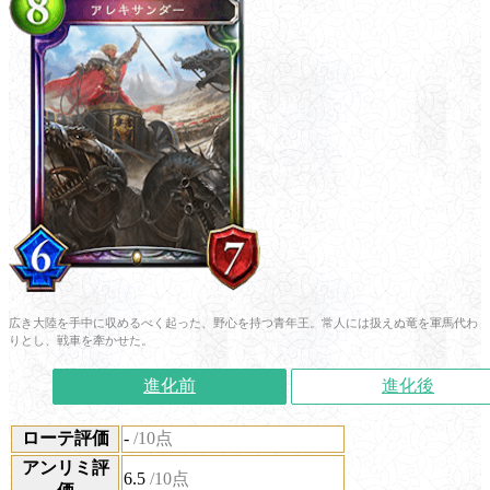
広き大陸を手中に収めるべく起った、野心を持つ青年王。常人には扱えぬ竜を軍馬代わ
りとし、戦車を牽かせた。
進化前
進化後
ローテ評価
-
/10点
アンリミ評
6.5
/10点