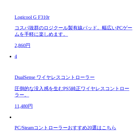
Logicool G F310r
コスパ抜群のロジクール製有線パッド。幅広いPCゲー
ムを手軽に楽しめます。
2,860円
4
DualSense ワイヤレスコントローラー
圧倒的な没入感を生むPS5純正ワイヤレスコントロー
ラー。
11,480円
PC/Steamコントローラーおすすめ20選はこちら