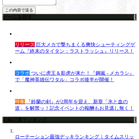
ゲームを探す
リリース
巨大メカで撃ちまくる爽快シューティングゲ
ーム『終末のタイタン：ラストラッシュ』リリース！
コラボ
ついに虎王＆影虎が来た！『鋼嵐 - メカラシ』
で「魔神英雄伝ワタル」コラボ後半が開催！
特集
『鈴蘭の剣』が2周年を迎え、新章「氷と血の
道」を解禁ッ！記念イベントの報酬もお見逃し無く！
攻略記事ランキング
ローテーション最強デッキランキング｜タイムスリッ