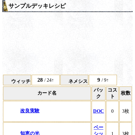
サンプルデッキレシピ
28
9
/ 24↑
/ 9↑
ウィッチ
ネメシス
パッ
コス
カード名
枚数
ク
ト
改良実験
DOC
0
3枚
ベー
知恵の光
シッ
1
3枚