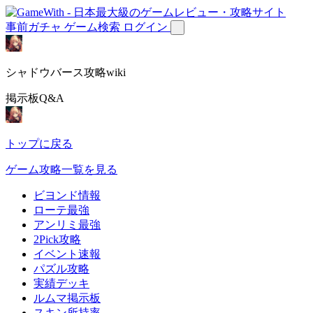
事前ガチャ
ゲーム検索
ログイン
シャドウバース攻略wiki
掲示板Q&A
トップに戻る
ゲーム攻略一覧を見る
ビヨンド情報
ローテ最強
アンリミ最強
2Pick攻略
イベント速報
パズル攻略
実績デッキ
ルムマ掲示板
スキン所持率