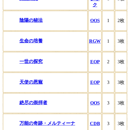
ク
陰陽の秘法
OOS
1
2枚
生命の培養
RGW
1
3枚
一世の探究
EOP
2
3枚
天使の恩寵
EOP
3
3枚
絶尽の崇拝者
OOS
3
3枚
万能の奇跡・メルティーナ
CDB
3
3枚