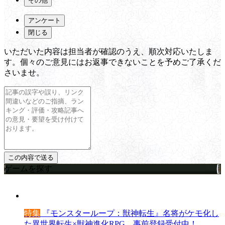
その他
アンケート
閉じる
いただいた内容は担当者が確認のうえ、順次対応いたしま
す。個々のご意見にはお返事できないことを予めご了承くだ
さいませ。
ゲームを探す
特集
『モンスターループ：獣神転生』名将がケモ化し
た異世界転生×獣神進化RPG。事前登録受付中！