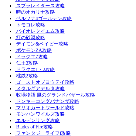
スプラレイダース攻略
時のオカリナ攻略
ペルソナ4ゴールデン攻略
トモコレ攻略
バイオレクイエム攻略
紅の砂漠攻略
デイモン&ベイビー攻略
ポケモンZA攻略
ドラクエ7攻略
仁王3攻略
ドラクエ1・2攻略
桃鉄2攻略
ゴーストオブヨウテイ攻略
メタルギアデルタ攻略
牧場物語 風のグランドバザール攻略
ドンキーコングバナンザ攻略
マリオカートワールド攻略
モンハンワイルズ攻略
エルデンリング攻略
Blades of Fire攻略
ファンタジーライフi攻略