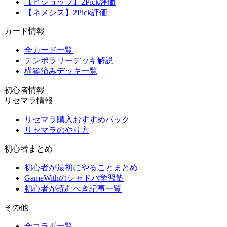
【ビショップ】2Pick評価
【ネメシス】2Pick評価
カード情報
全カード一覧
テンポラリーデッキ解説
構築済みデッキ一覧
初心者情報
リセマラ情報
リセマラ購入おすすめパック
リセマラのやり方
初心者まとめ
初心者が最初にやることまとめ
GameWithのシャドバ学習塾
初心者が読むべき記事一覧
その他
全コラボ一覧