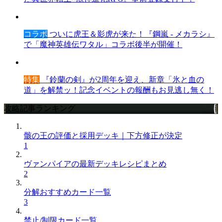
コラボ
ついに虎王＆影虎が来た！『鋼嵐 - メカラシ』
で「魔神英雄伝ワタル」コラボ後半が開催！
特集
『鈴蘭の剣』が2周年を迎え、新章「氷と血の
道」を解禁ッ！記念イベントの報酬もお見逃し無く！
攻略記事ランキング
骸の王の評価と採用デッキ｜下方修正が決定
1
ヴァンパイアの最新デッキレシピまとめ
2
分解おすすめカード一覧
3
禁止/制限カード一覧