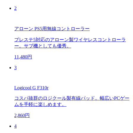
2
アローン PS5用無線コントローラー
プレステ5対応のアローン製ワイヤレスコントローラ
ー。サブ機としても優秀。
11,480円
3
Logicool G F310r
コスパ抜群のロジクール製有線パッド。幅広いPCゲー
ムを手軽に楽しめます。
2,860円
4