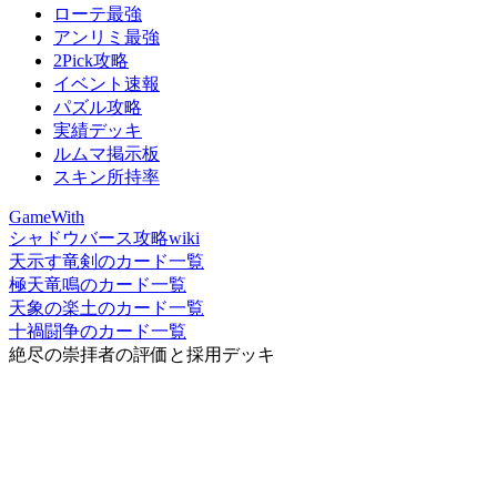
ローテ最強
アンリミ最強
2Pick攻略
イベント速報
パズル攻略
実績デッキ
ルムマ掲示板
スキン所持率
GameWith
シャドウバース攻略wiki
天示す竜剣のカード一覧
極天竜鳴のカード一覧
天象の楽土のカード一覧
十禍闘争のカード一覧
絶尽の崇拝者の評価と採用デッキ