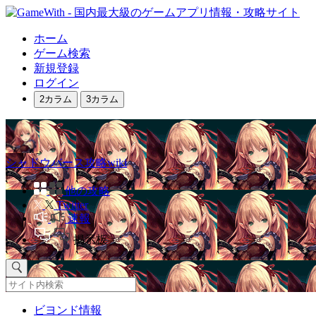
ホーム
ゲーム検索
新規登録
ログイン
2カラム
3カラム
シャドウバース攻略wiki
他の攻略
Twitter
速報
掲示板
ビヨンド情報