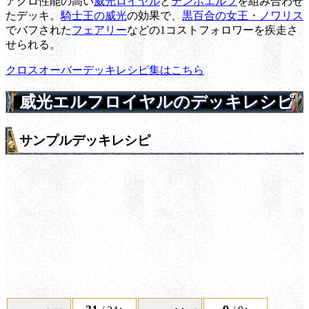
アグロ性能の高い
威光ロイヤル
と
テンポエルフ
を組み合わせ
たデッキ。
騎士王の威光
の効果で、
黒百合の女王・ノワリス
でバフされた
フェアリー
などの1コストフォロワーを疾走さ
せられる。
クロスオーバーデッキレシピ集はこちら
威光エルフロイヤルのデッキレシピ
サンプルデッキレシピ