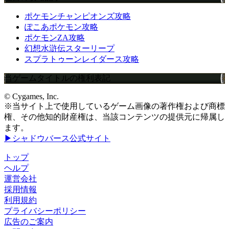
ポケモンチャンピオンズ攻略
ぽこあポケモン攻略
ポケモンZA攻略
幻想水滸伝スターリープ
スプラトゥーンレイダース攻略
当ゲームタイトルの権利表記
© Cygames, Inc.
※当サイト上で使用しているゲーム画像の著作権および商標
権、その他知的財産権は、当該コンテンツの提供元に帰属し
ます。
▶シャドウバース公式サイト
トップ
ヘルプ
運営会社
採用情報
利用規約
プライバシーポリシー
広告のご案内