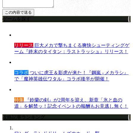
ゲームを探す
リリース
巨大メカで撃ちまくる爽快シューティングゲ
ーム『終末のタイタン：ラストラッシュ』リリース！
コラボ
ついに虎王＆影虎が来た！『鋼嵐 - メカラシ』
で「魔神英雄伝ワタル」コラボ後半が開催！
特集
『鈴蘭の剣』が2周年を迎え、新章「氷と血の
道」を解禁ッ！記念イベントの報酬もお見逃し無く！
攻略記事ランキング