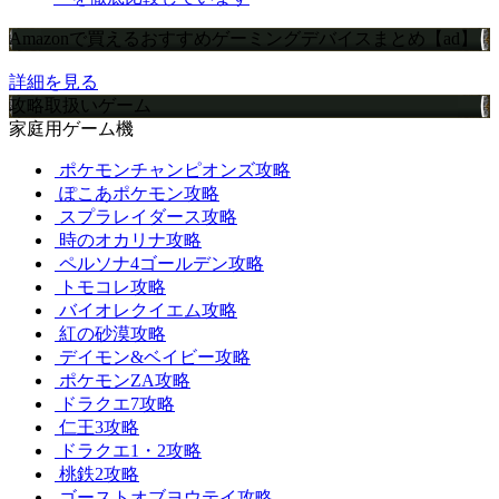
Amazonで買えるおすすめゲーミングデバイスまとめ【ad】
詳細を見る
攻略取扱いゲーム
家庭用ゲーム機
ポケモンチャンピオンズ攻略
ぽこあポケモン攻略
スプラレイダース攻略
時のオカリナ攻略
ペルソナ4ゴールデン攻略
トモコレ攻略
バイオレクイエム攻略
紅の砂漠攻略
デイモン&ベイビー攻略
ポケモンZA攻略
ドラクエ7攻略
仁王3攻略
ドラクエ1・2攻略
桃鉄2攻略
ゴーストオブヨウテイ攻略