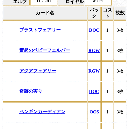
31
9
/ 24↑
/ 9↑
エルフ
ロイヤル
パッ
コス
カード名
枚数
ク
ト
ブラストフェアリー
DOC
1
3枚
奮起のベビーフェルパー
RGW
1
3枚
アクアフェアリー
RGW
1
3枚
奇跡の実り
DOC
1
3枚
ペンギンガーディアン
OOS
1
3枚