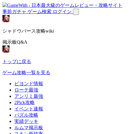
事前ガチャ
ゲーム検索
ログイン
シャドウバース攻略wiki
掲示板Q&A
トップに戻る
ゲーム攻略一覧を見る
ビヨンド情報
ローテ最強
アンリミ最強
2Pick攻略
イベント速報
パズル攻略
実績デッキ
ルムマ掲示板
スキン所持率