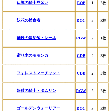
辺境の騎士見習い
EOP
1
3枚
妖花の捕食者
DOC
2
3枚
神鉄の鍛冶師・レーネ
RGW
2
1枚
宿り木のモモンガ
CDB
2
3枚
フォレストマーチャント
CDB
2
3枚
妖精の騎士・タムリン
RGW
3
3枚
ゴールデンウォーリアー
DOC
3
3枚