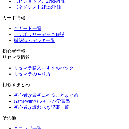
【ビショップ】2Pick評価
【ネメシス】2Pick評価
カード情報
全カード一覧
テンポラリーデッキ解説
構築済みデッキ一覧
初心者情報
リセマラ情報
リセマラ購入おすすめパック
リセマラのやり方
初心者まとめ
初心者が最初にやることまとめ
GameWithのシャドバ学習塾
初心者が読むべき記事一覧
その他
全コラボ一覧