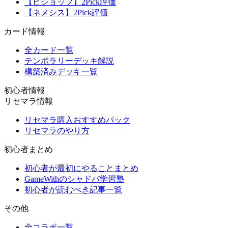
【ビショップ】2Pick評価
【ネメシス】2Pick評価
カード情報
全カード一覧
テンポラリーデッキ解説
構築済みデッキ一覧
初心者情報
リセマラ情報
リセマラ購入おすすめパック
リセマラのやり方
初心者まとめ
初心者が最初にやることまとめ
GameWithのシャドバ学習塾
初心者が読むべき記事一覧
その他
全コラボ一覧