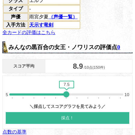
クラス
エルフ
タイプ
-
声優
雨宮夕夏
（声優一覧）
入手方法
天示す竜剣
全カードの評価はこちら
みんなの黒百合の女王・ノワリスの評価点
0
点数の基準