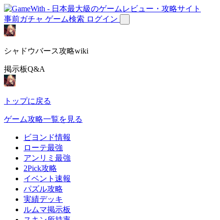
事前ガチャ
ゲーム検索
ログイン
シャドウバース攻略wiki
掲示板Q&A
トップに戻る
ゲーム攻略一覧を見る
ビヨンド情報
ローテ最強
アンリミ最強
2Pick攻略
イベント速報
パズル攻略
実績デッキ
ルムマ掲示板
スキン所持率