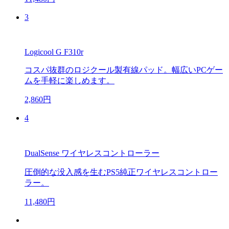
3
Logicool G F310r
コスパ抜群のロジクール製有線パッド。幅広いPCゲー
ムを手軽に楽しめます。
2,860円
4
DualSense ワイヤレスコントローラー
圧倒的な没入感を生むPS5純正ワイヤレスコントロー
ラー。
11,480円