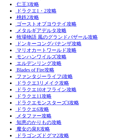
仁王3攻略
ドラクエ1・2攻略
桃鉄2攻略
ゴーストオブヨウテイ攻略
メタルギアデルタ攻略
牧場物語 風のグランドバザール攻略
ドンキーコングバナンザ攻略
マリオカートワールド攻略
モンハンワイルズ攻略
エルデンリング攻略
Blades of Fire攻略
ファンタジーライフi攻略
ドラクエ3リメイク攻略
ドラクエ10オフライン攻略
ドラクエ11攻略
ドラクエモンスターズ3攻略
ドラクエ6攻略
メタファー攻略
知恵のかりもの攻略
魔女の泉R攻略
ドラゴンズドグマ2攻略