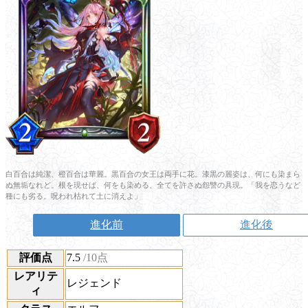
白百合は純潔、橙百合は華麗。黒百合の女王は両手に花。漆黒の麗姿は、何にも染まら
ぬ無垢なれど。根を現せば、何をも染める、全てを許さぬ怨讐の具現。「我を恋うなど
種にも劣る。呪われ枯れて土に消えよ」
進化前
進化後
評価点
7.5
/10点
レアリテ
レジェンド
ィ