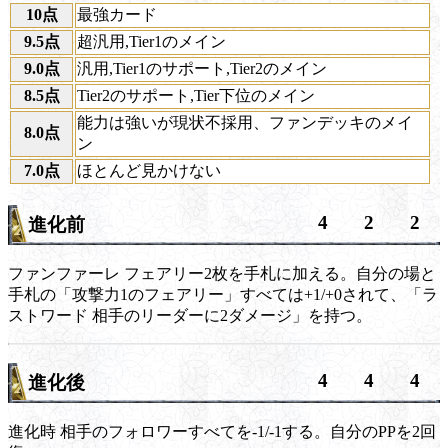
10点
最強カード
9.5点
超汎用,Tier1のメイン
9.0点
汎用,Tier1のサポート,Tier2のメイン
8.5点
Tier2のサポート,Tier下位のメイン
能力は強いが現状不採用、ファンデッキのメイ
8.0点
ン
7.0点
ほとんど見かけない
4
2
2
進化前
ファンファーレ
フェアリー2枚を手札に加える。自分の場と
手札の「攻撃力1のフェアリー」すべては+1/+0されて、「
ラ
ストワード
相手のリーダーに2ダメージ」を持つ。
4
4
4
進化後
進化時
相手のフォロワーすべてを-1/-1する。自分のPPを2回