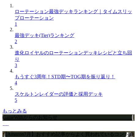
ローテーション最強デッキランキング｜タイムスリッ
プローテーション
1
最強デッキ(Tier)ランキング
2
進化ロイヤルのローテーションデッキレシピと立ち回
り
3
もうすぐ3周年！STD期〜TOG期を振り返り！
4
スケルトンレイダーの評価と採用デッキ
5
もっとみる
GameWithからのお知らせ
【Amazon7月】おすすめ記事からよく買われているコントロ