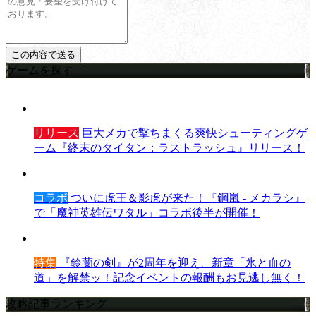
ゲームを探す
リリース
巨大メカで撃ちまくる爽快シューティングゲ
ーム『終末のタイタン：ラストラッシュ』リリース！
コラボ
ついに虎王＆影虎が来た！『鋼嵐 - メカラシ』
で「魔神英雄伝ワタル」コラボ後半が開催！
特集
『鈴蘭の剣』が2周年を迎え、新章「氷と血の
道」を解禁ッ！記念イベントの報酬もお見逃し無く！
攻略記事ランキング