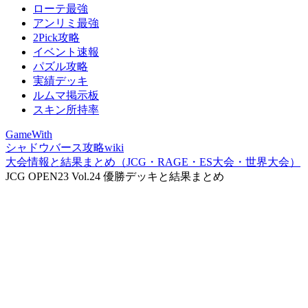
ローテ最強
アンリミ最強
2Pick攻略
イベント速報
パズル攻略
実績デッキ
ルムマ掲示板
スキン所持率
GameWith
シャドウバース攻略wiki
大会情報と結果まとめ（JCG・RAGE・ES大会・世界大会）
JCG OPEN23 Vol.24 優勝デッキと結果まとめ