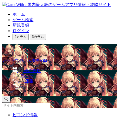
ホーム
ゲーム検索
新規登録
ログイン
2カラム
3カラム
シャドウバース攻略wiki
他の攻略
Twitter
速報
掲示板
ビヨンド情報