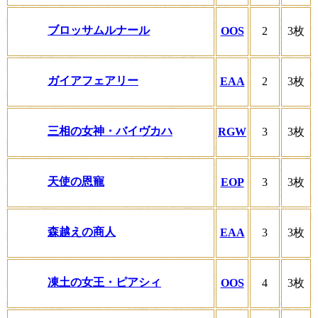
ブロッサムルナール
OOS
2
3枚
ガイアフェアリー
EAA
2
3枚
三相の女神・バイヴカハ
RGW
3
3枚
天使の恩寵
EOP
3
3枚
森越えの商人
EAA
3
3枚
凍土の女王・ピアシィ
OOS
4
3枚