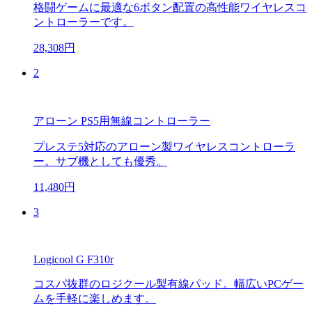
格闘ゲームに最適な6ボタン配置の高性能ワイヤレスコ
ントローラーです。
28,308円
2
アローン PS5用無線コントローラー
プレステ5対応のアローン製ワイヤレスコントローラ
ー。サブ機としても優秀。
11,480円
3
Logicool G F310r
コスパ抜群のロジクール製有線パッド。幅広いPCゲー
ムを手軽に楽しめます。