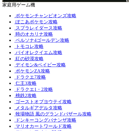
家庭用ゲーム機
ポケモンチャンピオンズ攻略
ぽこあポケモン攻略
スプラレイダース攻略
時のオカリナ攻略
ペルソナ4ゴールデン攻略
トモコレ攻略
バイオレクイエム攻略
紅の砂漠攻略
デイモン&ベイビー攻略
ポケモンZA攻略
ドラクエ7攻略
仁王3攻略
ドラクエ1・2攻略
桃鉄2攻略
ゴーストオブヨウテイ攻略
メタルギアデルタ攻略
牧場物語 風のグランドバザール攻略
ドンキーコングバナンザ攻略
マリオカートワールド攻略