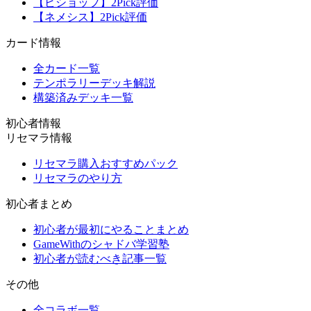
【ビショップ】2Pick評価
【ネメシス】2Pick評価
カード情報
全カード一覧
テンポラリーデッキ解説
構築済みデッキ一覧
初心者情報
リセマラ情報
リセマラ購入おすすめパック
リセマラのやり方
初心者まとめ
初心者が最初にやることまとめ
GameWithのシャドバ学習塾
初心者が読むべき記事一覧
その他
全コラボ一覧