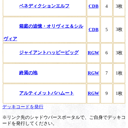
ベネディクションエルフ
CDB
4
3枚
箱庭の追憶・オリヴィエ＆シル
3枚
CDB
5
ヴィア
ジャイアントハッピーピッグ
RGW
6
3枚
終焉の地
RGW
7
1枚
アルティメットバハムート
RGW
9
1枚
デッキコードを発行
※リンク先のシャドウバースポータルで、ご自身でデッキコ
ードを発行してください。