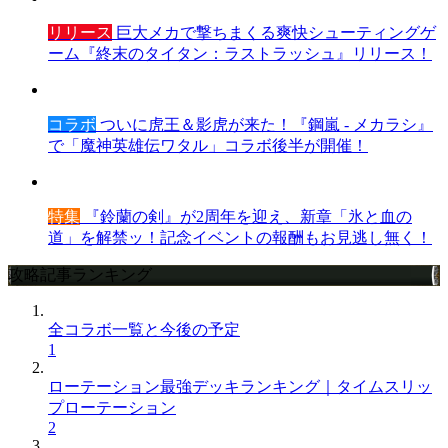
リリース
巨大メカで撃ちまくる爽快シューティングゲ
ーム『終末のタイタン：ラストラッシュ』リリース！
コラボ
ついに虎王＆影虎が来た！『鋼嵐 - メカラシ』
で「魔神英雄伝ワタル」コラボ後半が開催！
特集
『鈴蘭の剣』が2周年を迎え、新章「氷と血の
道」を解禁ッ！記念イベントの報酬もお見逃し無く！
攻略記事ランキング
全コラボ一覧と今後の予定
1
ローテーション最強デッキランキング｜タイムスリッ
プローテーション
2