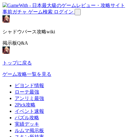
事前ガチャ
ゲーム検索
ログイン
シャドウバース攻略wiki
掲示板Q&A
トップに戻る
ゲーム攻略一覧を見る
ビヨンド情報
ローテ最強
アンリミ最強
2Pick攻略
イベント速報
パズル攻略
実績デッキ
ルムマ掲示板
スキン所持率