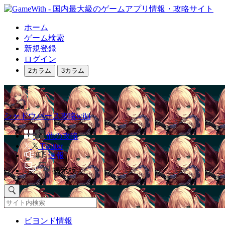
ホーム
ゲーム検索
新規登録
ログイン
2カラム
3カラム
シャドウバース攻略wiki
他の攻略
Twitter
速報
掲示板
ビヨンド情報