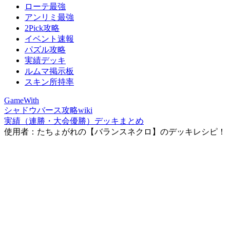
ローテ最強
アンリミ最強
2Pick攻略
イベント速報
パズル攻略
実績デッキ
ルムマ掲示板
スキン所持率
GameWith
シャドウバース攻略wiki
実績（連勝・大会優勝）デッキまとめ
使用者：たちょがれの【バランスネクロ】のデッキレシピ！