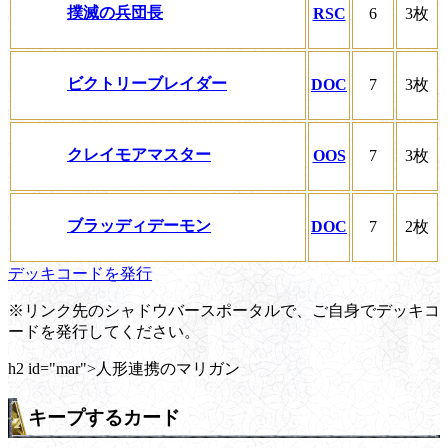
撲滅の兵団長
RSC
6
3枚
ビクトリーブレイダー
DOC
7
3枚
クレイモアマスター
OOS
7
3枚
ブラッディデーモン
DOC
7
2枚
デッキコードを発行
※リンク先のシャドウバースポータルで、ご自身でデッキコ
ードを発行してください。
h2 id="mar">人形連携のマリガン
キープするカード