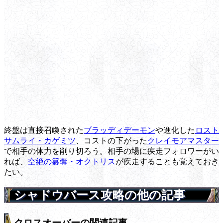
終盤は直接召喚された
ブラッディデーモン
や進化した
ロスト
サムライ・カゲミツ
、コストの下がった
クレイモアマスター
で相手の体力を削り切ろう。相手の場に疾走フォロワーがい
れば、
空絶の簒奪・オクトリス
が疾走することも覚えておき
たい。
シャドウバース攻略の他の記事
クロスオーバーの関連記事