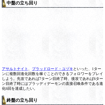
中盤の立ち回り
アサルトナイト
、
ブラッドロード・ユヅキ
といった、1ター
ンに複数回進化回数を稼ぐことのできるフォロワーをプレイ
しよう。先攻であれば7ターン目終了時、後攻であれば6ター
ン目終了時にはブラッディデーモンの直接召喚条件である進
化6回を達成したい。
終盤の立ち回り