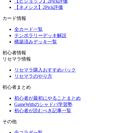
【ビショップ】2Pick評価
【ネメシス】2Pick評価
カード情報
全カード一覧
テンポラリーデッキ解説
構築済みデッキ一覧
初心者情報
リセマラ情報
リセマラ購入おすすめパック
リセマラのやり方
初心者まとめ
初心者が最初にやることまとめ
GameWithのシャドバ学習塾
初心者が読むべき記事一覧
その他
全コラボ一覧