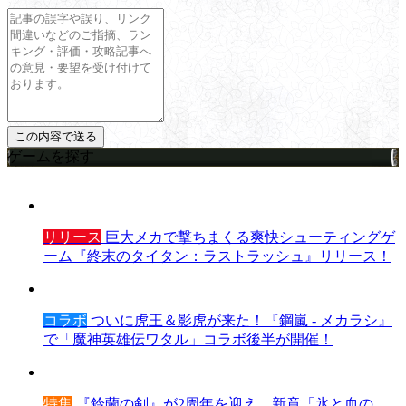
ゲームを探す
リリース
巨大メカで撃ちまくる爽快シューティングゲ
ーム『終末のタイタン：ラストラッシュ』リリース！
コラボ
ついに虎王＆影虎が来た！『鋼嵐 - メカラシ』
で「魔神英雄伝ワタル」コラボ後半が開催！
特集
『鈴蘭の剣』が2周年を迎え、新章「氷と血の