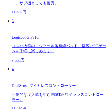
ー。サブ機としても優秀。
11,480円
3
Logicool G F310r
コスパ抜群のロジクール製有線パッド。幅広いPCゲー
ムを手軽に楽しめます。
2,860円
4
DualSense ワイヤレスコントローラー
圧倒的な没入感を生むPS5純正ワイヤレスコントロー
ラー。
11,480円