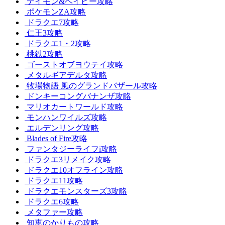
デイモン&ベイビー攻略
ポケモンZA攻略
ドラクエ7攻略
仁王3攻略
ドラクエ1・2攻略
桃鉄2攻略
ゴーストオブヨウテイ攻略
メタルギアデルタ攻略
牧場物語 風のグランドバザール攻略
ドンキーコングバナンザ攻略
マリオカートワールド攻略
モンハンワイルズ攻略
エルデンリング攻略
Blades of Fire攻略
ファンタジーライフi攻略
ドラクエ3リメイク攻略
ドラクエ10オフライン攻略
ドラクエ11攻略
ドラクエモンスターズ3攻略
ドラクエ6攻略
メタファー攻略
知恵のかりもの攻略