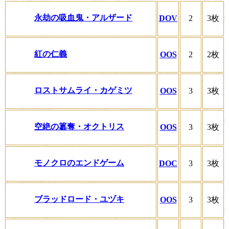
永劫の吸血鬼・アルザード
DOV
2
3枚
紅の仁義
OOS
2
2枚
ロストサムライ・カゲミツ
OOS
3
3枚
空絶の簒奪・オクトリス
OOS
3
3枚
モノクロのエンドゲーム
DOC
3
3枚
ブラッドロード・ユヅキ
OOS
3
3枚