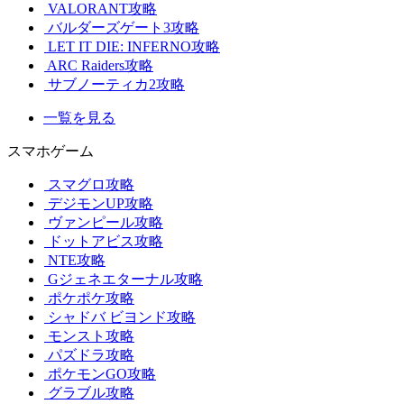
VALORANT攻略
バルダーズゲート3攻略
LET IT DIE: INFERNO攻略
ARC Raiders攻略
サブノーティカ2攻略
一覧を見る
スマホゲーム
スマグロ攻略
デジモンUP攻略
ヴァンピール攻略
ドットアビス攻略
NTE攻略
Gジェネエターナル攻略
ポケポケ攻略
シャドバ ビヨンド攻略
モンスト攻略
パズドラ攻略
ポケモンGO攻略
グラブル攻略