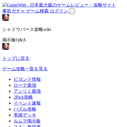
事前ガチャ
ゲーム検索
ログイン
シャドウバース攻略wiki
掲示板Q&A
トップに戻る
ゲーム攻略一覧を見る
ビヨンド情報
ローテ最強
アンリミ最強
2Pick攻略
イベント速報
パズル攻略
実績デッキ
ルムマ掲示板
スキン所持率