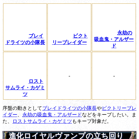
永劫の
ブレイ
ビクト
吸血鬼・アルザー
ドライツの小隊長
リーブレイダー
ド
-
-
ロスト
サムライ・カゲミ
ツ
序盤の動きとして
ブレイドライツの小隊長
や
ビクトリーブレ
イダー
、
永劫の吸血鬼・アルザード
などをキープしたい。ま
た、
ロストサムライ・カゲミツ
もキープ対象だ。
進化ロイヤルヴァンプの立ち回り