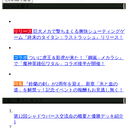
ゲームを探す
リリース
巨大メカで撃ちまくる爽快シューティングゲ
ーム『終末のタイタン：ラストラッシュ』リリース！
コラボ
ついに虎王＆影虎が来た！『鋼嵐 - メカラシ』
で「魔神英雄伝ワタル」コラボ後半が開催！
特集
『鈴蘭の剣』が2周年を迎え、新章「氷と血の
道」を解禁ッ！記念イベントの報酬もお見逃し無く！
攻略記事ランキング
第12回シャドウバース交流会の概要と優勝デッキ紹介
1