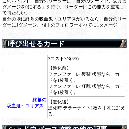
このバトル中、自分のリーダーは「自分のターン中、受ける
ダメージを0にする」を持つ。リーダーはこの能力を重複し
て持たない。
自分の場に終幕の吸血鬼・ユリアスがいるなら、自分のリー
ダーに1ダメージ。相手のフォロワーすべてに1ダメージ。
呼び出せるカード
3コスト3/3(5/5)
【進化前】
ファンファーレ
復讐
状態なら、カー
ドを1枚引く。
ファンファーレ
狂乱
状態なら、カー
ドを1枚引く。
終幕の
【進化後】
吸血鬼・ユリアス
進化時
テラーナイト1枚を手札に加え
る。