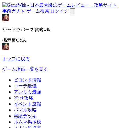
事前ガチャ
ゲーム検索
ログイン
シャドウバース攻略wiki
掲示板Q&A
トップに戻る
ゲーム攻略一覧を見る
ビヨンド情報
ローテ最強
アンリミ最強
2Pick攻略
イベント速報
パズル攻略
実績デッキ
ルムマ掲示板
スキン所持率