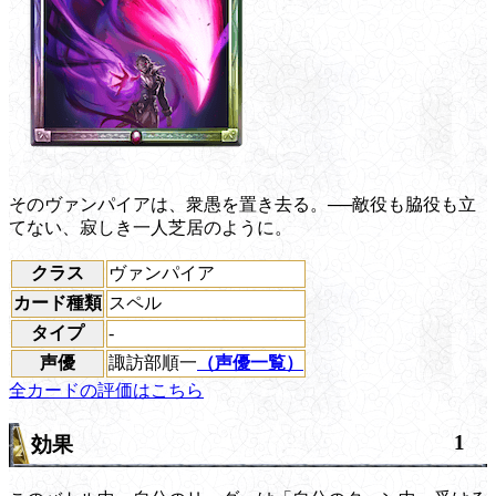
そのヴァンパイアは、衆愚を置き去る。──敵役も脇役も立
てない、寂しき一人芝居のように。
クラス
ヴァンパイア
カード種類
スペル
タイプ
-
声優
諏訪部順一
（声優一覧）
全カードの評価はこちら
1
効果