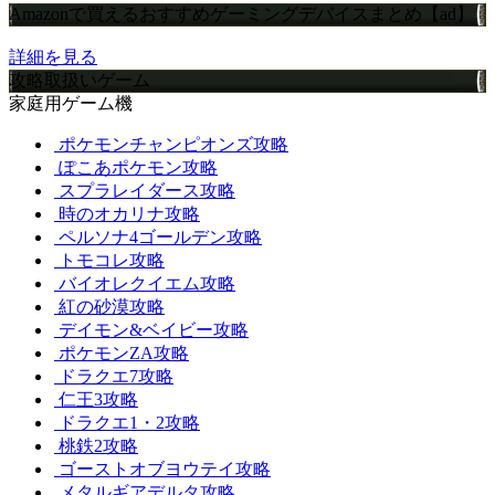
Amazonで買えるおすすめゲーミングデバイスまとめ【ad】
詳細を見る
攻略取扱いゲーム
家庭用ゲーム機
ポケモンチャンピオンズ攻略
ぽこあポケモン攻略
スプラレイダース攻略
時のオカリナ攻略
ペルソナ4ゴールデン攻略
トモコレ攻略
バイオレクイエム攻略
紅の砂漠攻略
デイモン&ベイビー攻略
ポケモンZA攻略
ドラクエ7攻略
仁王3攻略
ドラクエ1・2攻略
桃鉄2攻略
ゴーストオブヨウテイ攻略
メタルギアデルタ攻略