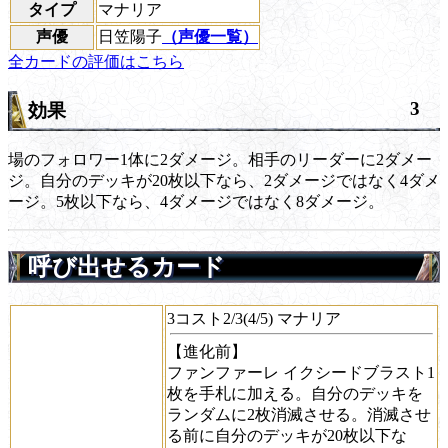
タイプ
マナリア
声優
日笠陽子
（声優一覧）
全カードの評価はこちら
3
効果
場のフォロワー1体に2ダメージ。相手のリーダーに2ダメー
ジ。自分のデッキが20枚以下なら、2ダメージではなく4ダメ
ージ。5枚以下なら、4ダメージではなく8ダメージ。
呼び出せるカード
3コスト2/3(4/5) マナリア
【進化前】
ファンファーレ
イクシードブラスト1
枚を手札に加える。自分のデッキを
ランダムに2枚消滅させる。消滅させ
る前に自分のデッキが20枚以下な