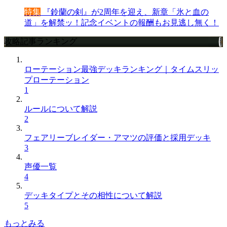
特集
『鈴蘭の剣』が2周年を迎え、新章「氷と血の
道」を解禁ッ！記念イベントの報酬もお見逃し無く！
攻略記事ランキング
ローテーション最強デッキランキング｜タイムスリッ
プローテーション
1
ルールについて解説
2
フェアリーブレイダー・アマツの評価と採用デッキ
3
声優一覧
4
デッキタイプとその相性について解説
5
もっとみる