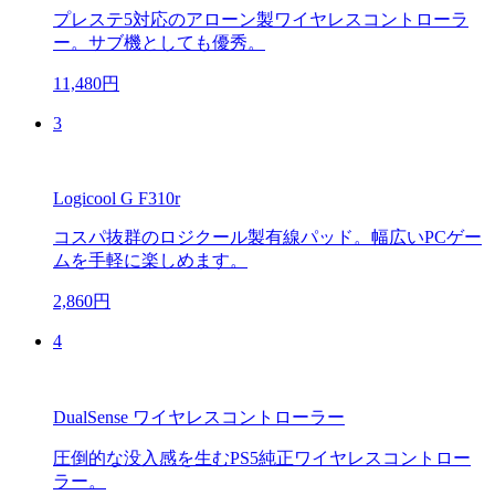
プレステ5対応のアローン製ワイヤレスコントローラ
ー。サブ機としても優秀。
11,480円
3
Logicool G F310r
コスパ抜群のロジクール製有線パッド。幅広いPCゲー
ムを手軽に楽しめます。
2,860円
4
DualSense ワイヤレスコントローラー
圧倒的な没入感を生むPS5純正ワイヤレスコントロー
ラー。