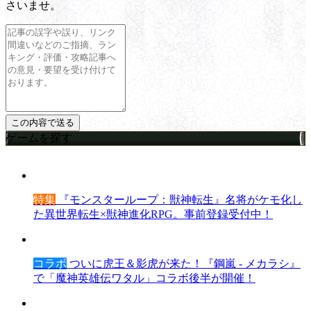
さいませ。
ゲームを探す
特集
『モンスターループ：獣神転生』名将がケモ化し
た異世界転生×獣神進化RPG。事前登録受付中！
コラボ
ついに虎王＆影虎が来た！『鋼嵐 - メカラシ』
で「魔神英雄伝ワタル」コラボ後半が開催！