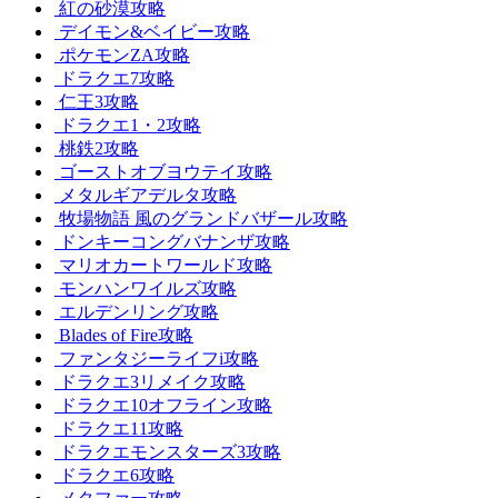
紅の砂漠攻略
デイモン&ベイビー攻略
ポケモンZA攻略
ドラクエ7攻略
仁王3攻略
ドラクエ1・2攻略
桃鉄2攻略
ゴーストオブヨウテイ攻略
メタルギアデルタ攻略
牧場物語 風のグランドバザール攻略
ドンキーコングバナンザ攻略
マリオカートワールド攻略
モンハンワイルズ攻略
エルデンリング攻略
Blades of Fire攻略
ファンタジーライフi攻略
ドラクエ3リメイク攻略
ドラクエ10オフライン攻略
ドラクエ11攻略
ドラクエモンスターズ3攻略
ドラクエ6攻略