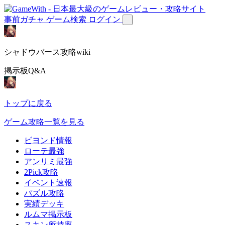
事前ガチャ
ゲーム検索
ログイン
シャドウバース攻略wiki
掲示板Q&A
トップに戻る
ゲーム攻略一覧を見る
ビヨンド情報
ローテ最強
アンリミ最強
2Pick攻略
イベント速報
パズル攻略
実績デッキ
ルムマ掲示板
スキン所持率