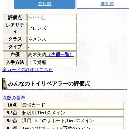
進化前
進化後
評価点
7.0
/10点
レアリテ
ブロンズ
ィ
クラス
ネメシス
タイプ
-
声優
高木美佑
（声優一覧）
入手方法
十天覚醒
全カードの評価はこちら
みんなのトイリペアラーの評価点
点数の基準
10点
最強カード
9.5点
超汎用,Tier1のメイン
9.0点
汎用,Tier1のサポート,Tier2のメイン
8.5点
Tier2のサポート,Tier下位のメイン