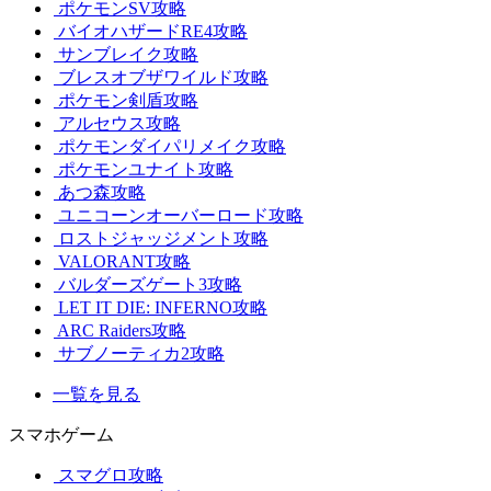
ポケモンSV攻略
バイオハザードRE4攻略
サンブレイク攻略
ブレスオブザワイルド攻略
ポケモン剣盾攻略
アルセウス攻略
ポケモンダイパリメイク攻略
ポケモンユナイト攻略
あつ森攻略
ユニコーンオーバーロード攻略
ロストジャッジメント攻略
VALORANT攻略
バルダーズゲート3攻略
LET IT DIE: INFERNO攻略
ARC Raiders攻略
サブノーティカ2攻略
一覧を見る
スマホゲーム
スマグロ攻略