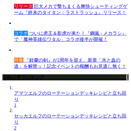
リリース
巨大メカで撃ちまくる爽快シューティングゲ
ーム『終末のタイタン：ラストラッシュ』リリース！
コラボ
ついに虎王＆影虎が来た！『鋼嵐 - メカラシ』
で「魔神英雄伝ワタル」コラボ後半が開催！
特集
『鈴蘭の剣』が2周年を迎え、新章「氷と血の
道」を解禁ッ！記念イベントの報酬もお見逃し無く！
攻略記事ランキング
アマツエルフのローテーションデッキレシピと立ち回
り
1
セッカエルフのローテーションデッキレシピと立ち回
り
2