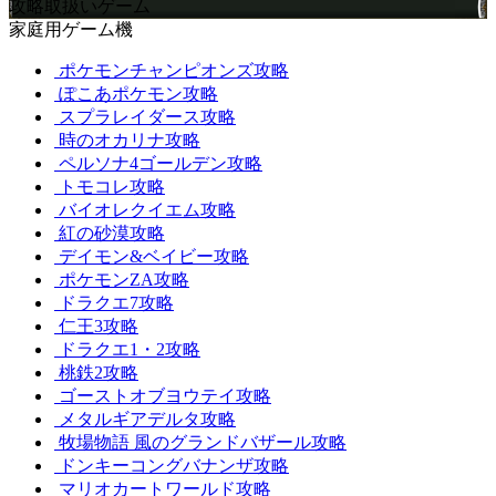
攻略取扱いゲーム
家庭用ゲーム機
ポケモンチャンピオンズ攻略
ぽこあポケモン攻略
スプラレイダース攻略
時のオカリナ攻略
ペルソナ4ゴールデン攻略
トモコレ攻略
バイオレクイエム攻略
紅の砂漠攻略
デイモン&ベイビー攻略
ポケモンZA攻略
ドラクエ7攻略
仁王3攻略
ドラクエ1・2攻略
桃鉄2攻略
ゴーストオブヨウテイ攻略
メタルギアデルタ攻略
牧場物語 風のグランドバザール攻略
ドンキーコングバナンザ攻略
マリオカートワールド攻略