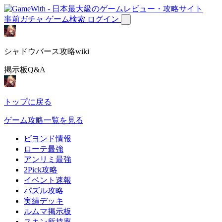
事前ガチャ
ゲーム検索
ログイン
シャドウバース攻略wiki
掲示板Q&A
トップに戻る
ゲーム攻略一覧を見る
ビヨンド情報
ローテ最強
アンリミ最強
2Pick攻略
イベント速報
パズル攻略
実績デッキ
ルムマ掲示板
スキン所持率