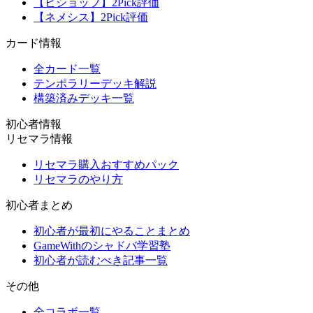
【ビショップ】2Pick評価
【ネメシス】2Pick評価
カード情報
全カード一覧
テンポラリーデッキ解説
構築済みデッキ一覧
初心者情報
リセマラ情報
リセマラ購入おすすめパック
リセマラのやり方
初心者まとめ
初心者が最初にやることまとめ
GameWithのシャドバ学習塾
初心者が読むべき記事一覧
その他
全コラボ一覧