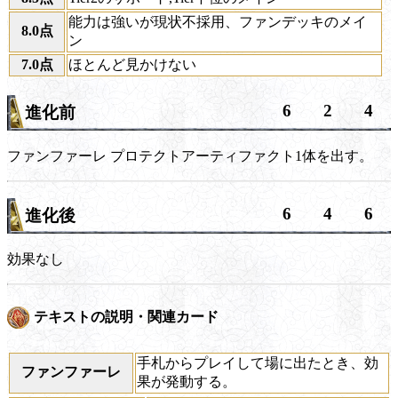
能力は強いが現状不採用、ファンデッキのメイ
8.0点
ン
7.0点
ほとんど見かけない
6
2
4
進化前
ファンファーレ
プロテクトアーティファクト1体を出す。
6
4
6
進化後
効果なし
テキストの説明・関連カード
手札からプレイして場に出たとき、効
ファンファーレ
果が発動する。