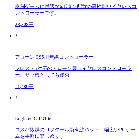
格闘ゲームに最適な6ボタン配置の高性能ワイヤレスコ
ントローラーです。
28,308円
2
アローン PS5用無線コントローラー
プレステ5対応のアローン製ワイヤレスコントローラ
ー。サブ機としても優秀。
11,480円
3
Logicool G F310r
コスパ抜群のロジクール製有線パッド。幅広いPCゲー
ムを手軽に楽しめます。