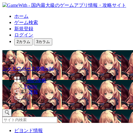
ホーム
ゲーム検索
新規登録
ログイン
2カラム
3カラム
シャドウバース攻略wiki
他の攻略
Twitter
速報
掲示板
ビヨンド情報