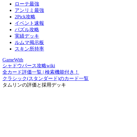
ローテ最強
アンリミ最強
2Pick攻略
イベント速報
パズル攻略
実績デッキ
ルムマ掲示板
スキン所持率
GameWith
シャドウバース攻略wiki
全カード評価一覧 | 検索機能付き！
クラシック(スタンダード)のカード一覧
タムリンの評価と採用デッキ