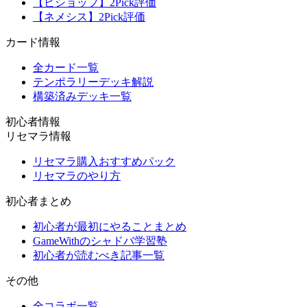
【ビショップ】2Pick評価
【ネメシス】2Pick評価
カード情報
全カード一覧
テンポラリーデッキ解説
構築済みデッキ一覧
初心者情報
リセマラ情報
リセマラ購入おすすめパック
リセマラのやり方
初心者まとめ
初心者が最初にやることまとめ
GameWithのシャドバ学習塾
初心者が読むべき記事一覧
その他
全コラボ一覧