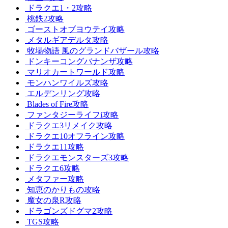
ドラクエ1・2攻略
桃鉄2攻略
ゴーストオブヨウテイ攻略
メタルギアデルタ攻略
牧場物語 風のグランドバザール攻略
ドンキーコングバナンザ攻略
マリオカートワールド攻略
モンハンワイルズ攻略
エルデンリング攻略
Blades of Fire攻略
ファンタジーライフi攻略
ドラクエ3リメイク攻略
ドラクエ10オフライン攻略
ドラクエ11攻略
ドラクエモンスターズ3攻略
ドラクエ6攻略
メタファー攻略
知恵のかりもの攻略
魔女の泉R攻略
ドラゴンズドグマ2攻略
TGS攻略