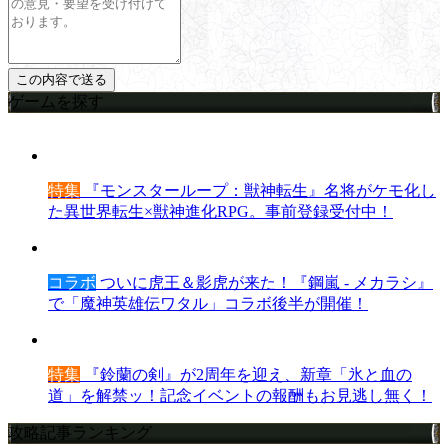
ゲームを探す
特集
『モンスターループ：獣神転生』名将がケモ化し
た異世界転生×獣神進化RPG。事前登録受付中！
コラボ
ついに虎王＆影虎が来た！『鋼嵐 - メカラシ』
で「魔神英雄伝ワタル」コラボ後半が開催！
特集
『鈴蘭の剣』が2周年を迎え、新章「氷と血の
道」を解禁ッ！記念イベントの報酬もお見逃し無く！
攻略記事ランキング