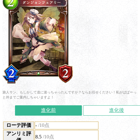
旅人サン、もしかして道に迷っちゃったんですか？ならお任せください！私がぱぱーっ
と外までご案内しちゃいますよ！
進化前
進化後
ローテ評価
-
/10点
アンリミ評
8.5
/10点