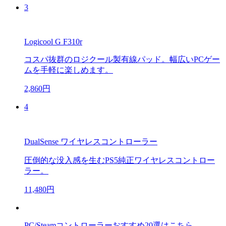
3
Logicool G F310r
コスパ抜群のロジクール製有線パッド。幅広いPCゲー
ムを手軽に楽しめます。
2,860円
4
DualSense ワイヤレスコントローラー
圧倒的な没入感を生むPS5純正ワイヤレスコントロー
ラー。
11,480円
PC/Steamコントローラーおすすめ20選はこちら