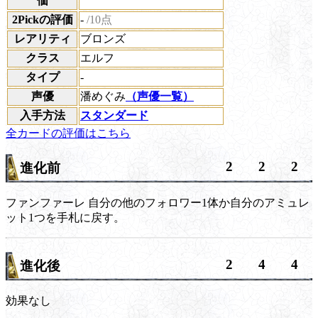
価
2Pickの評価
-
/10点
レアリティ
ブロンズ
クラス
エルフ
タイプ
-
声優
潘めぐみ
（声優一覧）
入手方法
スタンダード
全カードの評価はこちら
2
2
2
進化前
ファンファーレ
自分の他のフォロワー1体か自分のアミュレ
ット1つを手札に戻す。
2
4
4
進化後
効果なし