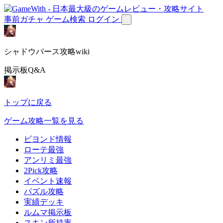
事前ガチャ
ゲーム検索
ログイン
シャドウバース攻略wiki
掲示板Q&A
トップに戻る
ゲーム攻略一覧を見る
ビヨンド情報
ローテ最強
アンリミ最強
2Pick攻略
イベント速報
パズル攻略
実績デッキ
ルムマ掲示板
スキン所持率