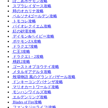
ぽこあポケモン攻略
スプラレイダース攻略
時のオカリナ攻略
ペルソナ4ゴールデン攻略
トモコレ攻略
バイオレクイエム攻略
紅の砂漠攻略
デイモン&ベイビー攻略
ポケモンZA攻略
ドラクエ7攻略
仁王3攻略
ドラクエ1・2攻略
桃鉄2攻略
ゴーストオブヨウテイ攻略
メタルギアデルタ攻略
牧場物語 風のグランドバザール攻略
ドンキーコングバナンザ攻略
マリオカートワールド攻略
モンハンワイルズ攻略
エルデンリング攻略
Blades of Fire攻略
ファンタジーライフi攻略