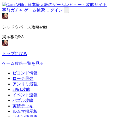
事前ガチャ
ゲーム検索
ログイン
シャドウバース攻略wiki
掲示板Q&A
トップに戻る
ゲーム攻略一覧を見る
ビヨンド情報
ローテ最強
アンリミ最強
2Pick攻略
イベント速報
パズル攻略
実績デッキ
ルムマ掲示板
スキン所持率