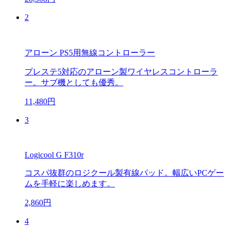
2
アローン PS5用無線コントローラー
プレステ5対応のアローン製ワイヤレスコントローラ
ー。サブ機としても優秀。
11,480円
3
Logicool G F310r
コスパ抜群のロジクール製有線パッド。幅広いPCゲー
ムを手軽に楽しめます。
2,860円
4