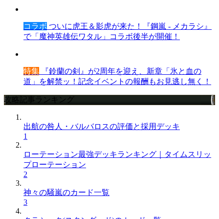
コラボ
ついに虎王＆影虎が来た！『鋼嵐 - メカラシ』
で「魔神英雄伝ワタル」コラボ後半が開催！
特集
『鈴蘭の剣』が2周年を迎え、新章「氷と血の
道」を解禁ッ！記念イベントの報酬もお見逃し無く！
攻略記事ランキング
出航の咎人・バルバロスの評価と採用デッキ
1
ローテーション最強デッキランキング｜タイムスリッ
プローテーション
2
神々の騒嵐のカード一覧
3