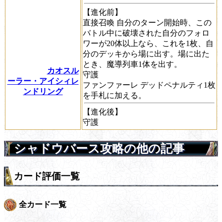
【進化前】
直接召喚
自分のターン開始時、この
バトル中に破壊された自分のフォロ
ワーが20体以上なら、これを1枚、自
分のデッキから場に出す。場に出た
とき、魔導列車1体を出す。
カオスル
守護
ーラー・アイシィレ
ファンファーレ
デッドペナルティ1枚
ンドリング
を手札に加える。
【進化後】
守護
シャドウバース攻略の他の記事
カード評価一覧
全カード一覧