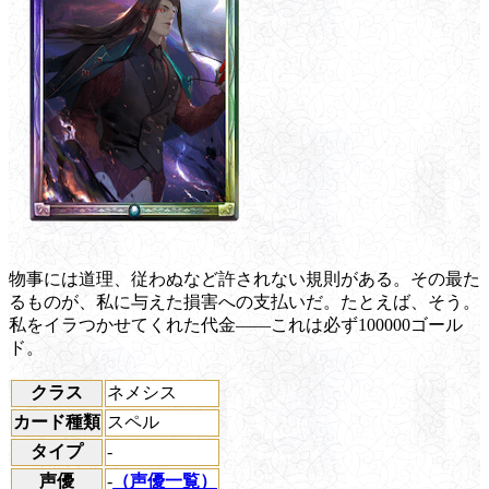
物事には道理、従わぬなど許されない規則がある。その最た
るものが、私に与えた損害への支払いだ。たとえば、そう。
私をイラつかせてくれた代金――これは必ず100000ゴール
ド。
クラス
ネメシス
カード種類
スペル
タイプ
-
声優
-
（声優一覧）