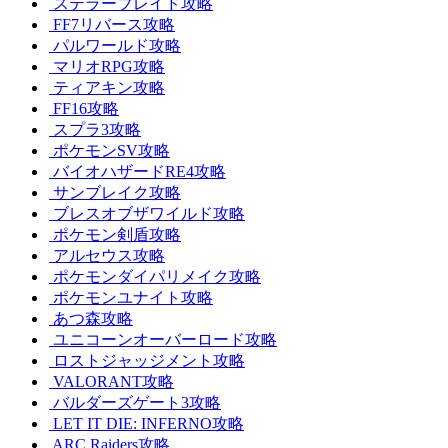
ステラーブレイド攻略
FF7リバース攻略
パルワールド攻略
マリオRPG攻略
ティアキン攻略
FF16攻略
スプラ3攻略
ポケモンSV攻略
バイオハザードRE4攻略
サンブレイク攻略
ブレスオブザワイルド攻略
ポケモン剣盾攻略
アルセウス攻略
ポケモンダイパリメイク攻略
ポケモンユナイト攻略
あつ森攻略
ユニコーンオーバーロード攻略
ロストジャッジメント攻略
VALORANT攻略
バルダーズゲート3攻略
LET IT DIE: INFERNO攻略
ARC Raiders攻略