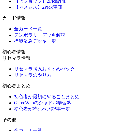
【ビショップ】2Pick評価
【ネメシス】2Pick評価
カード情報
全カード一覧
テンポラリーデッキ解説
構築済みデッキ一覧
初心者情報
リセマラ情報
リセマラ購入おすすめパック
リセマラのやり方
初心者まとめ
初心者が最初にやることまとめ
GameWithのシャドバ学習塾
初心者が読むべき記事一覧
その他
全コラボ一覧