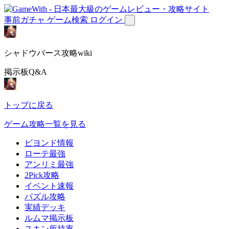
事前ガチャ
ゲーム検索
ログイン
シャドウバース攻略wiki
掲示板Q&A
トップに戻る
ゲーム攻略一覧を見る
ビヨンド情報
ローテ最強
アンリミ最強
2Pick攻略
イベント速報
パズル攻略
実績デッキ
ルムマ掲示板
スキン所持率