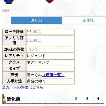
調査中
進化前
進化後
ローテ評価
9.5
/10点
アンリミ評
7.0
/10点
価
2Pickの評価
-
/10点
レアリティ
レジェンド
クラス
ネクロマンサー
タイプ
-
声優
潘めぐみ
（声優一覧）
入手方法
運命の神々
全カードの評価はこちら
5
4
4
進化前