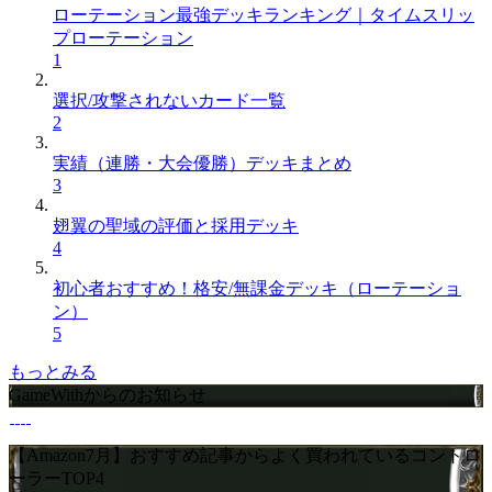
ローテーション最強デッキランキング｜タイムスリッ
プローテーション
1
選択/攻撃されないカード一覧
2
実績（連勝・大会優勝）デッキまとめ
3
翅翼の聖域の評価と採用デッキ
4
初心者おすすめ！格安/無課金デッキ（ローテーショ
ン）
5
もっとみる
GameWithからのお知らせ
【Amazon7月】おすすめ記事からよく買われているコントロ
ーラーTOP4