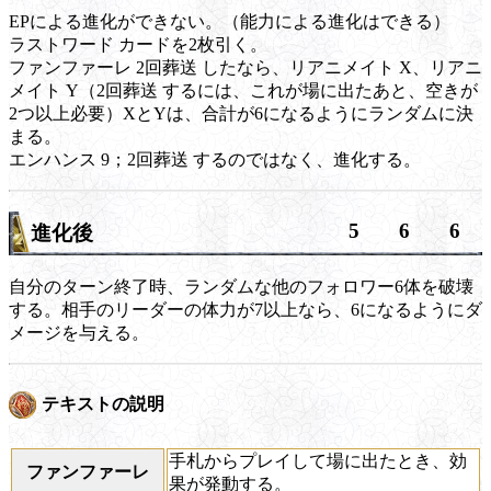
EPによる進化ができない。（能力による進化はできる）
ラストワード
カードを2枚引く。
ファンファーレ
2回
葬送
したなら、
リアニメイト
X、
リアニ
メイト
Y（2回
葬送
するには、これが場に出たあと、空きが
2つ以上必要）XとYは、合計が6になるようにランダムに決
まる。
エンハンス
9；2回
葬送
するのではなく、進化する。
5
6
6
進化後
自分のターン終了時、ランダムな他のフォロワー6体を破壊
する。相手のリーダーの体力が7以上なら、6になるようにダ
メージを与える。
テキストの説明
手札からプレイして場に出たとき、効
ファンファーレ
果が発動する。