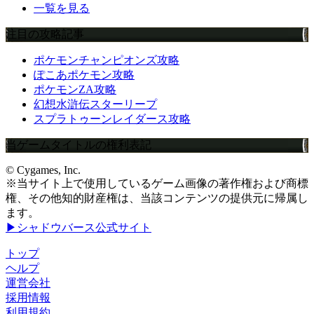
一覧を見る
注目の攻略記事
ポケモンチャンピオンズ攻略
ぽこあポケモン攻略
ポケモンZA攻略
幻想水滸伝スターリープ
スプラトゥーンレイダース攻略
当ゲームタイトルの権利表記
© Cygames, Inc.
※当サイト上で使用しているゲーム画像の著作権および商標
権、その他知的財産権は、当該コンテンツの提供元に帰属し
ます。
▶シャドウバース公式サイト
トップ
ヘルプ
運営会社
採用情報
利用規約