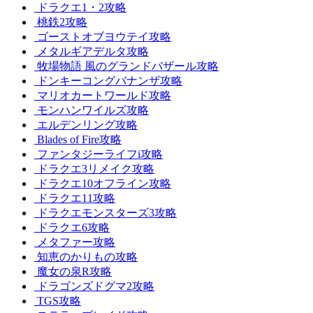
ドラクエ1・2攻略
桃鉄2攻略
ゴーストオブヨウテイ攻略
メタルギアデルタ攻略
牧場物語 風のグランドバザール攻略
ドンキーコングバナンザ攻略
マリオカートワールド攻略
モンハンワイルズ攻略
エルデンリング攻略
Blades of Fire攻略
ファンタジーライフi攻略
ドラクエ3リメイク攻略
ドラクエ10オフライン攻略
ドラクエ11攻略
ドラクエモンスターズ3攻略
ドラクエ6攻略
メタファー攻略
知恵のかりもの攻略
魔女の泉R攻略
ドラゴンズドグマ2攻略
TGS攻略