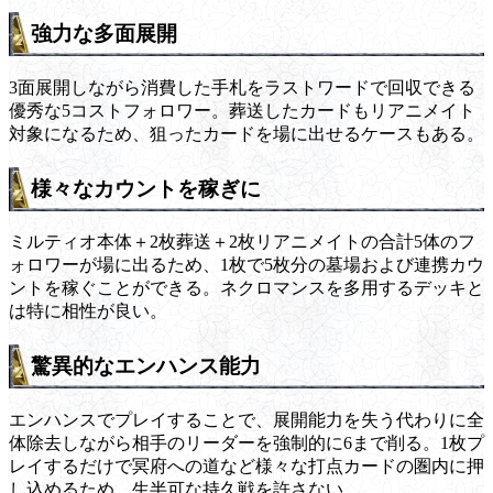
強力な多面展開
3面展開しながら消費した手札をラストワードで回収できる
優秀な5コストフォロワー。葬送したカードもリアニメイト
対象になるため、狙ったカードを場に出せるケースもある。
様々なカウントを稼ぎに
ミルティオ本体＋2枚葬送＋2枚リアニメイトの合計5体のフ
ォロワーが場に出るため、1枚で5枚分の墓場および連携カウ
ントを稼ぐことができる。ネクロマンスを多用するデッキと
は特に相性が良い。
驚異的なエンハンス能力
エンハンスでプレイすることで、展開能力を失う代わりに全
体除去しながら相手のリーダーを強制的に6まで削る。1枚プ
レイするだけで冥府への道など様々な打点カードの圏内に押
し込めるため、生半可な持久戦を許さない。