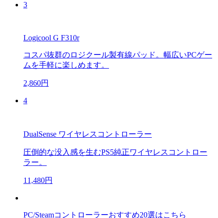
3
Logicool G F310r
コスパ抜群のロジクール製有線パッド。幅広いPCゲー
ムを手軽に楽しめます。
2,860円
4
DualSense ワイヤレスコントローラー
圧倒的な没入感を生むPS5純正ワイヤレスコントロー
ラー。
11,480円
PC/Steamコントローラーおすすめ20選はこちら