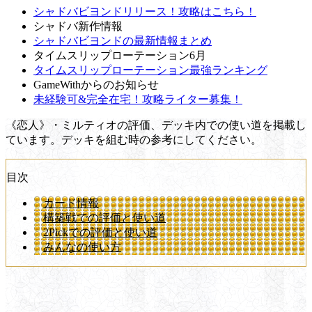
シャドバビヨンドリリース！攻略はこちら！
シャドバ新作情報
シャドバビヨンドの最新情報まとめ
タイムスリップローテーション6月
タイムスリップローテーション最強ランキング
GameWithからのお知らせ
未経験可&完全在宅！攻略ライター募集！
《恋人》・ミルティオの評価、デッキ内での使い道を掲載し
ています。デッキを組む時の参考にしてください。
目次
カード情報
構築戦での評価と使い道
2Pickでの評価と使い道
みんなの使い方