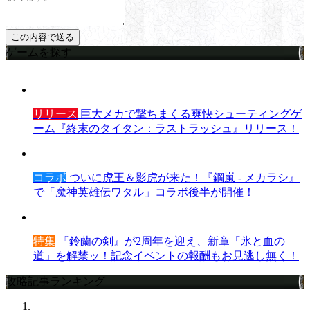
ゲームを探す
リリース
巨大メカで撃ちまくる爽快シューティングゲ
ーム『終末のタイタン：ラストラッシュ』リリース！
コラボ
ついに虎王＆影虎が来た！『鋼嵐 - メカラシ』
で「魔神英雄伝ワタル」コラボ後半が開催！
特集
『鈴蘭の剣』が2周年を迎え、新章「氷と血の
道」を解禁ッ！記念イベントの報酬もお見逃し無く！
攻略記事ランキング