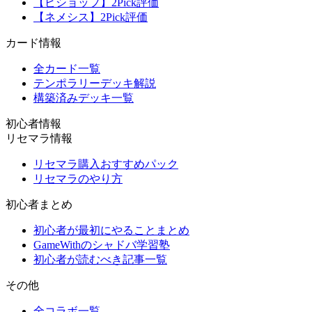
【ビショップ】2Pick評価
【ネメシス】2Pick評価
カード情報
全カード一覧
テンポラリーデッキ解説
構築済みデッキ一覧
初心者情報
リセマラ情報
リセマラ購入おすすめパック
リセマラのやり方
初心者まとめ
初心者が最初にやることまとめ
GameWithのシャドバ学習塾
初心者が読むべき記事一覧
その他
全コラボ一覧