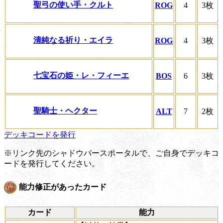
聖弓の使い手・クルト
ROG
4
3枚
清純なる祈り・エイラ
ROG
4
3枚
七宝石の姫・レ・フィーエ
BOS
6
3枚
聖騎士・ヘクター
ALT
7
2枚
デッキコードを発行
※リンク先のシャドウバースポータルで、ご自身でデッキコ
ードを発行してください。
能力修正があったカード
カード
能力