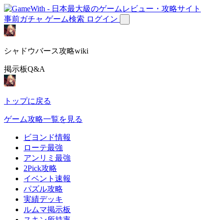
事前ガチャ
ゲーム検索
ログイン
シャドウバース攻略wiki
掲示板Q&A
トップに戻る
ゲーム攻略一覧を見る
ビヨンド情報
ローテ最強
アンリミ最強
2Pick攻略
イベント速報
パズル攻略
実績デッキ
ルムマ掲示板
スキン所持率