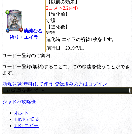
【以前の効果】
2コスト2/2(4/4)
【進化前】
守護
【進化後】
清純なる
守護
祈り・エイラ
進化時
エイラの祈祷1枚を出す。
施行日
：2019/7/11
ユーザー登録のご案内
ユーザー登録(無料)することで、この機能を使うことができ
ます。
新規登録(無料)して使う
登録済みの方はログイン
この記事を書いた人
シャドバ攻略班
ポスト
LINEで送る
URLコピー