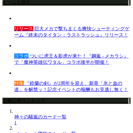
ゲームを探す
リリース
巨大メカで撃ちまくる爽快シューティングゲ
ーム『終末のタイタン：ラストラッシュ』リリース！
コラボ
ついに虎王＆影虎が来た！『鋼嵐 - メカラシ』
で「魔神英雄伝ワタル」コラボ後半が開催！
特集
『鈴蘭の剣』が2周年を迎え、新章「氷と血の
道」を解禁ッ！記念イベントの報酬もお見逃し無く！
攻略記事ランキング
神々の騒嵐のカード一覧
1