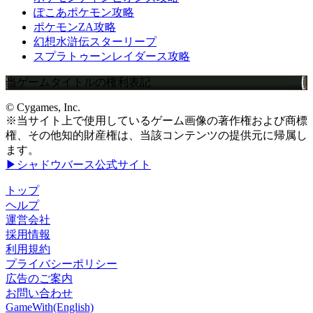
ぽこあポケモン攻略
ポケモンZA攻略
幻想水滸伝スターリープ
スプラトゥーンレイダース攻略
当ゲームタイトルの権利表記
© Cygames, Inc.
※当サイト上で使用しているゲーム画像の著作権および商標
権、その他知的財産権は、当該コンテンツの提供元に帰属し
ます。
▶シャドウバース公式サイト
トップ
ヘルプ
運営会社
採用情報
利用規約
プライバシーポリシー
広告のご案内
お問い合わせ
GameWith(English)