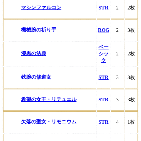
マシンファルコン
STR
2
2枚
機械腕の祈り手
ROG
2
3枚
ベー
漆黒の法典
シッ
2
2枚
ク
鉄腕の修道女
STR
3
3枚
希望の女王・リテュエル
STR
3
3枚
欠落の聖女・リモニウム
STR
4
1枚