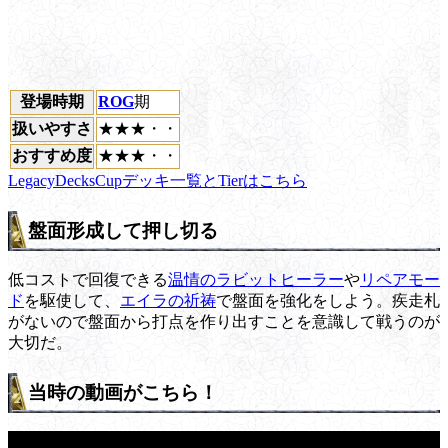
登場時期
ROG
期
扱いやすさ
★★★・・
おすすめ度
★★★・・
LegacyDecksCupデッキ一覧とTierはこちら
盤面形成して押し切る
低コストで回復できる
温情のラビットヒーラー
や
リペアモー
ド
を駆使して、
エイラの祈祷
で盤面を強化をしよう。疾走札
がないので盤面から打点を作り出すことを意識して戦うのが
大切だ。
当時の動画がこちら！