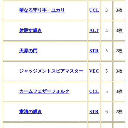
聖なる守り手・ユカリ
UCL
3
3枚
射殺す輝き
ALT
4
3枚
天界の門
STR
5
2枚
ジャッジメントスピアマスター
VEC
5
3枚
カームフェザーフォルク
UCL
5
3枚
粛清の輝き
STR
6
2枚