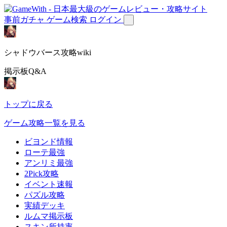
事前ガチャ
ゲーム検索
ログイン
シャドウバース攻略wiki
掲示板Q&A
トップに戻る
ゲーム攻略一覧を見る
ビヨンド情報
ローテ最強
アンリミ最強
2Pick攻略
イベント速報
パズル攻略
実績デッキ
ルムマ掲示板
スキン所持率