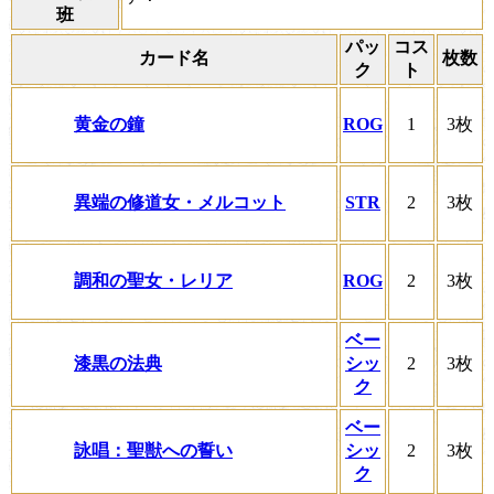
班
パッ
コス
カード名
枚数
ク
ト
黄金の鐘
ROG
1
3枚
異端の修道女・メルコット
STR
2
3枚
調和の聖女・レリア
ROG
2
3枚
ベー
漆黒の法典
シッ
2
3枚
ク
ベー
詠唱：聖獣への誓い
シッ
2
3枚
ク