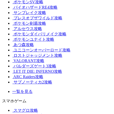
ポケモンSV攻略
バイオハザードRE4攻略
サンブレイク攻略
ブレスオブザワイルド攻略
ポケモン剣盾攻略
アルセウス攻略
ポケモンダイパリメイク攻略
ポケモンユナイト攻略
あつ森攻略
ユニコーンオーバーロード攻略
ロストジャッジメント攻略
VALORANT攻略
バルダーズゲート3攻略
LET IT DIE: INFERNO攻略
ARC Raiders攻略
サブノーティカ2攻略
一覧を見る
スマホゲーム
スマグロ攻略