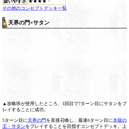
扱いやすさ
★★★★・
その他のコンセプトデッキ一覧
天界の門×サタン
▲攻略班が使用したところ、1回目で7ターン目にサタンをプ
レイすることに成功。
5ターン目に
天界の門
を直接召喚し、最速6ターン目に
氷獄の
王・サタン
をプレイすることを目指すコンセプトデッキ。上