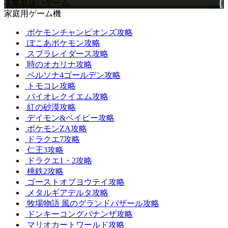
攻略取扱いゲーム
家庭用ゲーム機
ポケモンチャンピオンズ攻略
ぽこあポケモン攻略
スプラレイダース攻略
時のオカリナ攻略
ペルソナ4ゴールデン攻略
トモコレ攻略
バイオレクイエム攻略
紅の砂漠攻略
デイモン&ベイビー攻略
ポケモンZA攻略
ドラクエ7攻略
仁王3攻略
ドラクエ1・2攻略
桃鉄2攻略
ゴーストオブヨウテイ攻略
メタルギアデルタ攻略
牧場物語 風のグランドバザール攻略
ドンキーコングバナンザ攻略
マリオカートワールド攻略