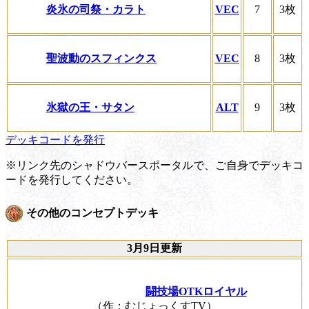
炎氷の司祭・カラト
VEC
7
3枚
聖波動のスフィンクス
VEC
8
3枚
氷獄の王・サタン
ALT
9
3枚
デッキコードを発行
※リンク先のシャドウバースポータルで、ご自身でデッキコ
ードを発行してください。
その他のコンセプトデッキ
3月9日更新
闘技場OTKロイヤル
（作：むじょっくすTV）