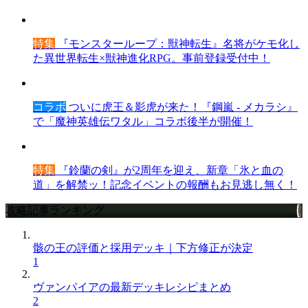
特集
『モンスターループ：獣神転生』名将がケモ化し
た異世界転生×獣神進化RPG。事前登録受付中！
コラボ
ついに虎王＆影虎が来た！『鋼嵐 - メカラシ』
で「魔神英雄伝ワタル」コラボ後半が開催！
特集
『鈴蘭の剣』が2周年を迎え、新章「氷と血の
道」を解禁ッ！記念イベントの報酬もお見逃し無く！
攻略記事ランキング
骸の王の評価と採用デッキ｜下方修正が決定
1
ヴァンパイアの最新デッキレシピまとめ
2