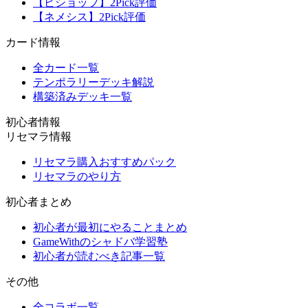
【ビショップ】2Pick評価
【ネメシス】2Pick評価
カード情報
全カード一覧
テンポラリーデッキ解説
構築済みデッキ一覧
初心者情報
リセマラ情報
リセマラ購入おすすめパック
リセマラのやり方
初心者まとめ
初心者が最初にやることまとめ
GameWithのシャドバ学習塾
初心者が読むべき記事一覧
その他
全コラボ一覧