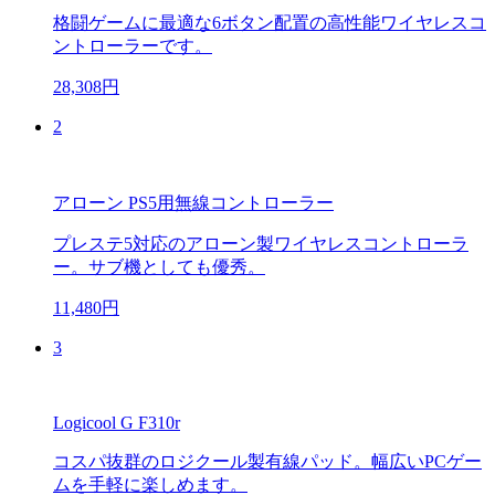
格闘ゲームに最適な6ボタン配置の高性能ワイヤレスコ
ントローラーです。
28,308円
2
アローン PS5用無線コントローラー
プレステ5対応のアローン製ワイヤレスコントローラ
ー。サブ機としても優秀。
11,480円
3
Logicool G F310r
コスパ抜群のロジクール製有線パッド。幅広いPCゲー
ムを手軽に楽しめます。