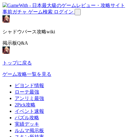
事前ガチャ
ゲーム検索
ログイン
シャドウバース攻略wiki
掲示板Q&A
トップに戻る
ゲーム攻略一覧を見る
ビヨンド情報
ローテ最強
アンリミ最強
2Pick攻略
イベント速報
パズル攻略
実績デッキ
ルムマ掲示板
スキン所持率