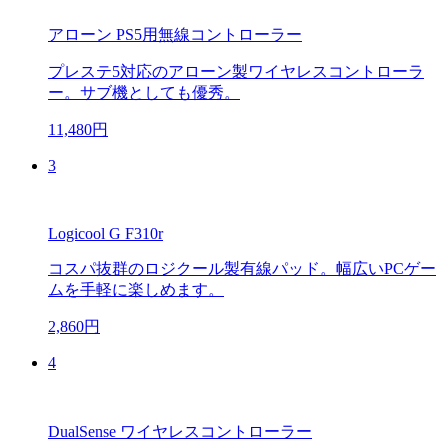
アローン PS5用無線コントローラー
プレステ5対応のアローン製ワイヤレスコントローラ
ー。サブ機としても優秀。
11,480円
3
Logicool G F310r
コスパ抜群のロジクール製有線パッド。幅広いPCゲー
ムを手軽に楽しめます。
2,860円
4
DualSense ワイヤレスコントローラー