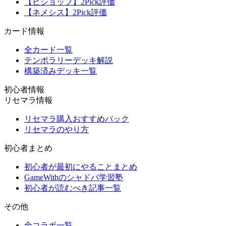
【ビショップ】2Pick評価
【ネメシス】2Pick評価
カード情報
全カード一覧
テンポラリーデッキ解説
構築済みデッキ一覧
初心者情報
リセマラ情報
リセマラ購入おすすめパック
リセマラのやり方
初心者まとめ
初心者が最初にやることまとめ
GameWithのシャドバ学習塾
初心者が読むべき記事一覧
その他
全コラボ一覧