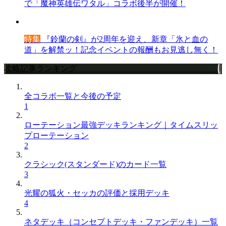
で「魔神英雄伝ワタル」コラボ後半が開催！
特集
『鈴蘭の剣』が2周年を迎え、新章「氷と血の
道」を解禁ッ！記念イベントの報酬もお見逃し無く！
攻略記事ランキング
全コラボ一覧と今後の予定
1
ローテーション最強デッキランキング｜タイムスリッ
プローテーション
2
クラシック(スタンダード)のカード一覧
3
光耀の狐火・セッカの評価と採用デッキ
4
ネタデッキ（コンセプトデッキ・ファンデッキ）一覧