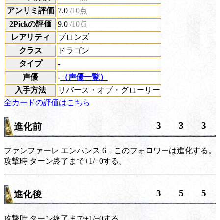
アンリミ評価
7.0
/10点
2Pickの評価
9.0
/10点
レアリティ
ブロンズ
クラス
ドラゴン
タイプ
-
声優
-
（声優一覧）
入手方法
リバース・オブ・グローリー
全カードの評価はこちら
3
3
3
進化前
ファンファーレ
エンハンス
6；このフォロワーは進化する。
攻撃時
ターン終了まで+1/+0する。
3
5
5
進化後
攻撃時
ターン終了まで+1/+0する。