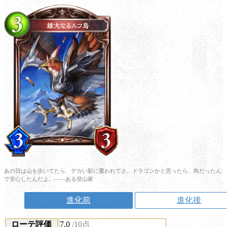
あの日は山を歩いてたら、デカい影に覆われてさ。ドラゴンかと思ったら、鳥だったん
で安心したんだよ。――ある登山家
進化前
進化後
ローテ評価
7.0
/10点