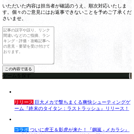
いただいた内容は担当者が確認のうえ、順次対応いたしま
す。個々のご意見にはお返事できないことを予めご了承くだ
さいませ。
ゲームを探す
リリース
巨大メカで撃ちまくる爽快シューティングゲ
ーム『終末のタイタン：ラストラッシュ』リリース！
コラボ
ついに虎王＆影虎が来た！『鋼嵐 - メカラシ』