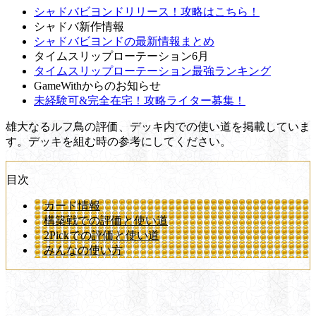
シャドバビヨンドリリース！攻略はこちら！
シャドバ新作情報
シャドバビヨンドの最新情報まとめ
タイムスリップローテーション6月
タイムスリップローテーション最強ランキング
GameWithからのお知らせ
未経験可&完全在宅！攻略ライター募集！
雄大なるルフ鳥の評価、デッキ内での使い道を掲載していま
す。デッキを組む時の参考にしてください。
目次
カード情報
構築戦での評価と使い道
2Pickでの評価と使い道
みんなの使い方