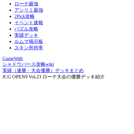
ローテ最強
アンリミ最強
2Pick攻略
イベント速報
パズル攻略
実績デッキ
ルムマ掲示板
スキン所持率
GameWith
シャドウバース攻略wiki
実績（連勝・大会優勝）デッキまとめ
JCG OPEN9 Vol.23 ローテ大会の優勝デッキ紹介