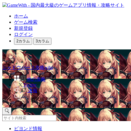
ホーム
ゲーム検索
新規登録
ログイン
2カラム
3カラム
シャドウバース攻略wiki
他の攻略
Twitter
速報
掲示板
ビヨンド情報