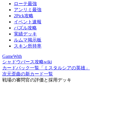
ローテ最強
アンリミ最強
2Pick攻略
イベント速報
パズル攻略
実績デッキ
ルムマ掲示板
スキン所持率
GameWith
シャドウバース攻略wiki
カードパック一覧「ミスタルシアの英雄」
次元歪曲の新カード一覧
戦場の審問官の評価と採用デッキ