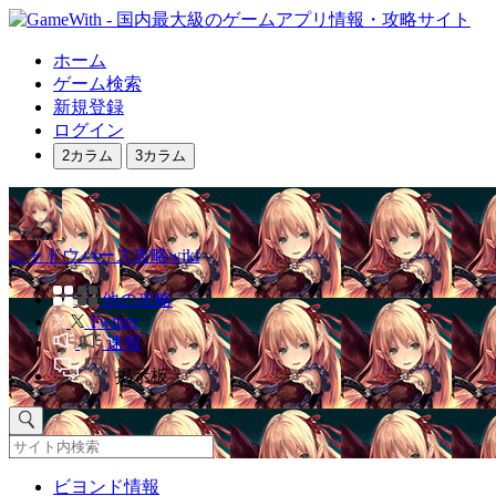
ホーム
ゲーム検索
新規登録
ログイン
2カラム
3カラム
シャドウバース攻略wiki
他の攻略
Twitter
速報
掲示板
ビヨンド情報