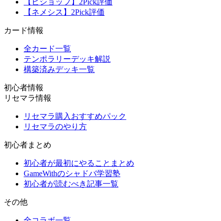
【ビショップ】2Pick評価
【ネメシス】2Pick評価
カード情報
全カード一覧
テンポラリーデッキ解説
構築済みデッキ一覧
初心者情報
リセマラ情報
リセマラ購入おすすめパック
リセマラのやり方
初心者まとめ
初心者が最初にやることまとめ
GameWithのシャドバ学習塾
初心者が読むべき記事一覧
その他
全コラボ一覧