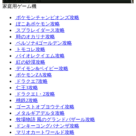
家庭用ゲーム機
ポケモンチャンピオンズ攻略
ぽこあポケモン攻略
スプラレイダース攻略
時のオカリナ攻略
ペルソナ4ゴールデン攻略
トモコレ攻略
バイオレクイエム攻略
紅の砂漠攻略
デイモン&ベイビー攻略
ポケモンZA攻略
ドラクエ7攻略
仁王3攻略
ドラクエ1・2攻略
桃鉄2攻略
ゴーストオブヨウテイ攻略
メタルギアデルタ攻略
牧場物語 風のグランドバザール攻略
ドンキーコングバナンザ攻略
マリオカートワールド攻略