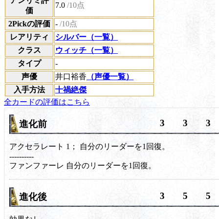
アンリミ評
7.0
/10点
価
2Pickの評価
-
/10点
レアリティ
シルバー（一覧）
クラス
ウィッチ（一覧）
タイプ
-
声優
井口裕香
（声優一覧）
入手方法
十禍絶傑
全カードの評価はこちら
3
3
3
進化前
アクセラレート 1；
自分のリーダーを1回復。
----------
ファンファーレ
自分のリーダーを1回復。
3
5
5
進化後