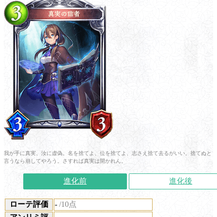
我が手に真実、汝に虚偽。名を捨てよ、位を捨てよ、志さえ捨て去るがいい。捨てぬと
言うなら崩してやろう。さすれば真実は開かれん。
進化前
進化後
ローテ評価
-
/10点