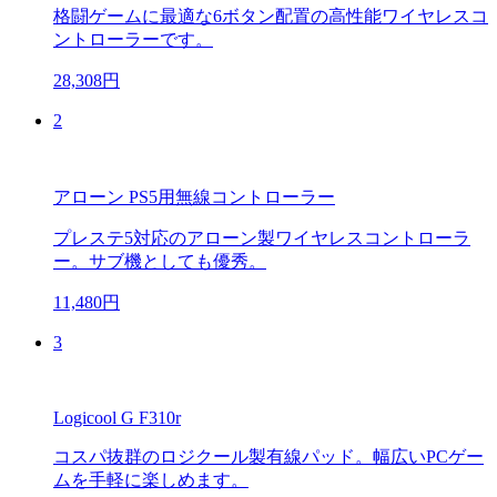
格闘ゲームに最適な6ボタン配置の高性能ワイヤレスコ
ントローラーです。
28,308円
2
アローン PS5用無線コントローラー
プレステ5対応のアローン製ワイヤレスコントローラ
ー。サブ機としても優秀。
11,480円
3
Logicool G F310r
コスパ抜群のロジクール製有線パッド。幅広いPCゲー
ムを手軽に楽しめます。