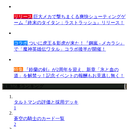
リリース
巨大メカで撃ちまくる爽快シューティングゲ
ーム『終末のタイタン：ラストラッシュ』リリース！
コラボ
ついに虎王＆影虎が来た！『鋼嵐 - メカラシ』
で「魔神英雄伝ワタル」コラボ後半が開催！
特集
『鈴蘭の剣』が2周年を迎え、新章「氷と血の
道」を解禁ッ！記念イベントの報酬もお見逃し無く！
攻略記事ランキング
タルトマンの評価と採用デッキ
1
蒼空の騎士のカード一覧
2