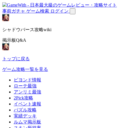
事前ガチャ
ゲーム検索
ログイン
シャドウバース攻略wiki
掲示板Q&A
トップに戻る
ゲーム攻略一覧を見る
ビヨンド情報
ローテ最強
アンリミ最強
2Pick攻略
イベント速報
パズル攻略
実績デッキ
ルムマ掲示板
スキン所持率