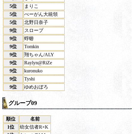
5位
まりこ
5位
べーがん大統領
5位
北野日奈子
9位
スロープ
9位
蜉蝣
9位
Tomkin
9位
翔ちゃん/ALY
9位
Raylyn@RiZe
9位
kuronuko
9位
Tyshi
9位
ゆめおぼろ
グループ09
順位
名前
1位
幼女信者R×K