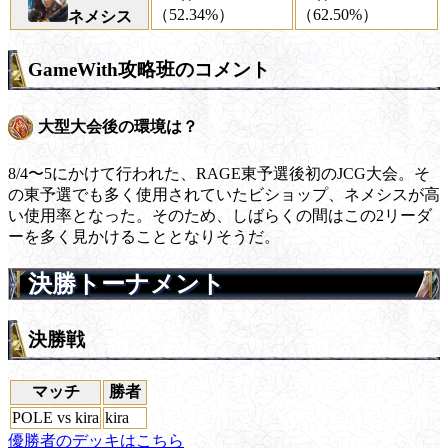
（52.34%）
（62.50%）
ネメシス
GameWith攻略班のコメント
大型大会後の環境は？
8/4〜5にかけて行われた、RAGE東予選後初のJCG大会。そ
の東予選でも多く使用されていたビショップ、ネメシスが高
い使用率となった。そのため、しばらくの間はこの2リーダ
ーを多く見かけることとなりそうだ。
決勝トーナメント
決勝戦
マッチ
勝者
POLE vs kira
kira
優勝者のデッキはこちら