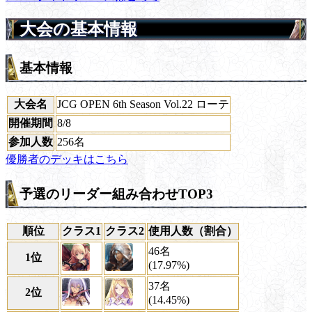
大会の基本情報
基本情報
大会名
JCG OPEN 6th Season Vol.22 ローテ
開催期間
8/8
参加人数
256名
優勝者のデッキはこちら
予選のリーダー組み合わせTOP3
順位
クラス1
クラス2
使用人数（割合）
46名
1位
(17.97%)
37名
2位
(14.45%)