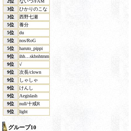
2位
ないつ/FAM
3位
ひかりのこな
3位
西野七瀬
5位
養分
5位
du
5位
nos/RoG
5位
haruto_pippi
9位
ihh…skbnhtmm
9位
√
9位
次長/clown
9位
しゃしゃ
9位
けんし
9位
Aegislash
9位
null/十戒R
9位
light
グループ10