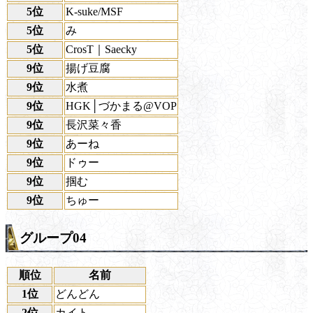
5位
K-suke/MSF
5位
み
5位
CrosT｜Saecky
9位
揚げ豆腐
9位
水煮
9位
HGK│づかまる@VOP
9位
長沢菜々香
9位
あーね
9位
ドゥー
9位
掴む
9位
ちゅー
グループ04
順位
名前
1位
どんどん
2位
カイト