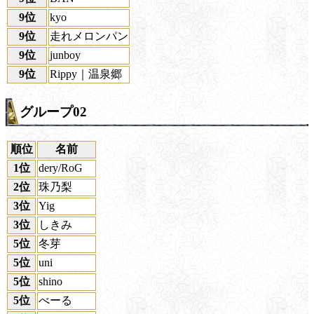
9位
kyo
9位
走れメロンパン
9位
junboy
9位
Rippy｜温泉郷
グループ02
順位
名前
1位
dery/RoG
2位
珠乃梨
3位
Yig
3位
しきみ
5位
冬芽
5位
uni
5位
shino
5位
べーる