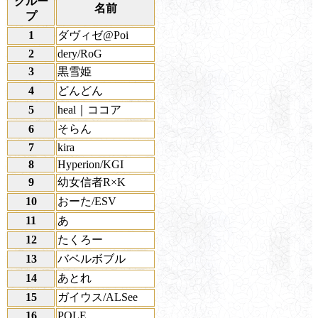
グルー
名前
プ
1
ダヴィゼ@Poi
2
dery/RoG
3
黒雪姫
4
どんどん
5
heal｜ココア
6
そらん
7
kira
8
Hyperion/KGI
9
幼女信者R×K
10
おーた/ESV
11
あ
12
たくろー
13
バベルボブル
14
あとれ
15
ガイウス/ALSee
16
POLE