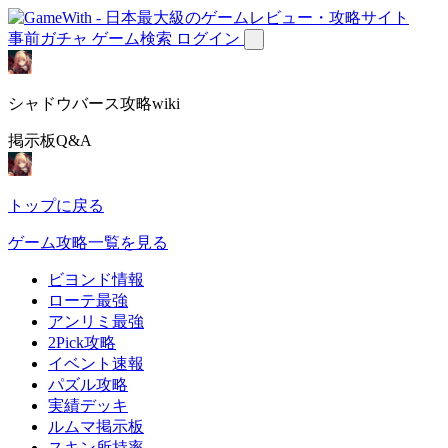
事前ガチャ
ゲーム検索
ログイン
シャドウバース攻略wiki
掲示板Q&A
トップに戻る
ゲーム攻略一覧を見る
ビヨンド情報
ローテ最強
アンリミ最強
2Pick攻略
イベント速報
パズル攻略
実績デッキ
ルムマ掲示板
スキン所持率