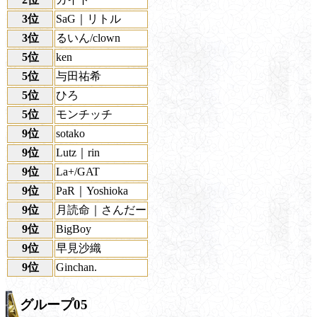
3位
SaG｜リトル
3位
るいん/clown
5位
ken
5位
与田祐希
5位
ひろ
5位
モンチッチ
9位
sotako
9位
Lutz｜rin
9位
La+/GAT
9位
PaR｜Yoshioka
9位
月読命｜さんだー
9位
BigBoy
9位
早見沙織
9位
Ginchan.
グループ05