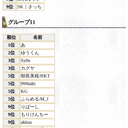
9位
SK｜さっち
グループ11
順位
名前
1位
あ
2位
ゆうくん
3位
Sy0u
3位
カグヤ
5位
朝長美桜/HKT
5位
999taiki
5位
KG
5位
ふらめる/M_J
9位
りばーし
9位
もりけんちー
9位
akkua