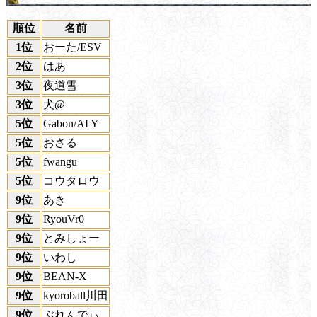
順位
名前
1位
おーた/ESV
2位
はあ
3位
夜道雪
3位
犬@
5位
Gabon/ALY
5位
おさる
5位
fwangu
5位
コウタロウ
9位
あき
9位
RyouVr0
9位
とみしょー
9位
いわし
9位
BEAN-X
9位
kyoroball川田
9位
ぶれんでぃ