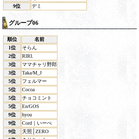
9位
デミ
グループ06
順位
名前
1位
そらん
2位
RIRI.
3位
ママチャリ野郎
3位
Taka/M_J
5位
フェルマー
5位
Cocoa
5位
チョコミント
5位
En/GOS
9位
hyou
9位
Cord｜いーぺ
9位
天照│ZERO