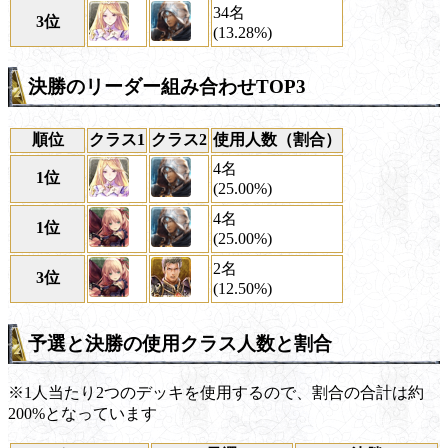
34名
3位
(13.28%)
決勝のリーダー組み合わせTOP3
順位
クラス1
クラス2
使用人数（割合）
4名
1位
(25.00%)
4名
1位
(25.00%)
2名
3位
(12.50%)
予選と決勝の使用クラス人数と割合
※1人当たり2つのデッキを使用するので、割合の合計は約
200%となっています