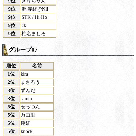
9位
きりちゃん
9位
源 義経@Nll
9位
STK / Hi-Ho
9位
ck
9位
椎名ましろ
グループ07
順位
名前
1位
kira
2位
まさろう
3位
ずんだ
3位
samin
5位
ぜっつん
5位
万由里
5位
翔紅
5位
knock