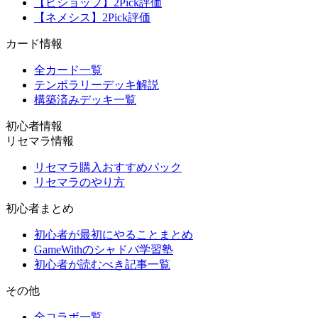
【ビショップ】2Pick評価
【ネメシス】2Pick評価
カード情報
全カード一覧
テンポラリーデッキ解説
構築済みデッキ一覧
初心者情報
リセマラ情報
リセマラ購入おすすめパック
リセマラのやり方
初心者まとめ
初心者が最初にやることまとめ
GameWithのシャドバ学習塾
初心者が読むべき記事一覧
その他
全コラボ一覧