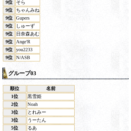
9位
そら
9位
ちゃんみね
9位
Gupers
9位
しゅーず
9位
日奈森あむ
9位
Ange'R
9位
you2233
9位
N/ASB
グループ03
順位
名前
1位
黒雪姫
2位
Noah
3位
とれみー
3位
うーたん
5位
るあ