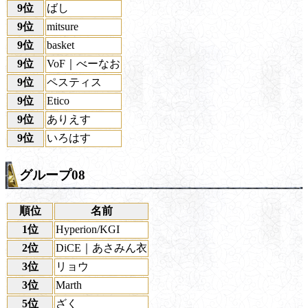
9位
ばし
9位
mitsure
9位
basket
9位
VoF｜べーなお
9位
ペスティス
9位
Etico
9位
ありえす
9位
いろはす
グループ08
順位
名前
1位
Hyperion/KGI
2位
DiCE｜あさみん衣
3位
リョウ
3位
Marth
5位
ざく