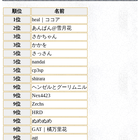
順位
名前
1位
heal｜ココア
2位
あんぱん@雪月花
3位
さかちゃん
3位
かかを
5位
さっさん
5位
nandai
5位
cp3sp
5位
shirara
9位
ヘンゼルとグーリムニル
9位
Nex4423
9位
Zechs
9位
HRD
9位
ぬめぬめ
9位
GAT｜橘万里花
9位
agt