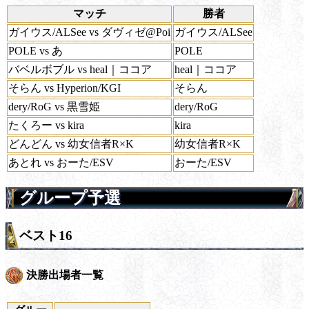
マッチ
勝者
ガイウス/ALSee vs ダヴィゼ@Poi
ガイウス/ALSee
POLE vs あ
POLE
バベルボブル vs heal｜ココア
heal｜ココア
そらん vs Hyperion/KGI
そらん
dery/RoG vs 黒雪姫
dery/RoG
たくろー vs kira
kira
どんどん vs 幼女信者R×K
幼女信者R×K
あとれ vs おーた/ESV
おーた/ESV
グループ予選
ベスト16
決勝出場者一覧