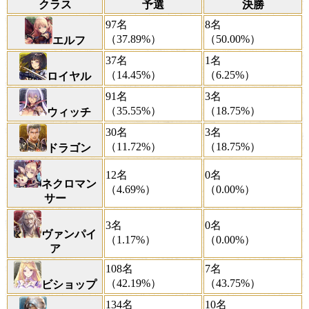
クラス
予選
決勝
97名
8名
（37.89%）
（50.00%）
エルフ
37名
1名
（14.45%）
（6.25%）
ロイヤル
91名
3名
（35.55%）
（18.75%）
ウィッチ
30名
3名
（11.72%）
（18.75%）
ドラゴン
12名
0名
ネクロマン
（4.69%）
（0.00%）
サー
3名
0名
ヴァンパイ
（1.17%）
（0.00%）
ア
108名
7名
（42.19%）
（43.75%）
ビショップ
134名
10名