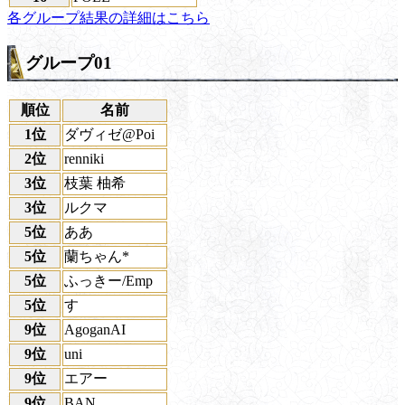
各グループ結果の詳細はこちら
グループ01
順位
名前
1位
ダヴィゼ@Poi
2位
renniki
3位
枝葉 柚希
3位
ルクマ
5位
ああ
5位
蘭ちゃん*
5位
ふっきー/Emp
5位
す
9位
AgoganAI
9位
uni
9位
エアー
9位
BAN