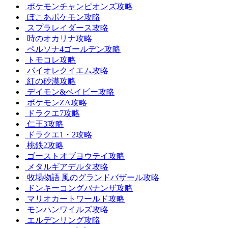
ポケモンチャンピオンズ攻略
ぽこあポケモン攻略
スプラレイダース攻略
時のオカリナ攻略
ペルソナ4ゴールデン攻略
トモコレ攻略
バイオレクイエム攻略
紅の砂漠攻略
デイモン&ベイビー攻略
ポケモンZA攻略
ドラクエ7攻略
仁王3攻略
ドラクエ1・2攻略
桃鉄2攻略
ゴーストオブヨウテイ攻略
メタルギアデルタ攻略
牧場物語 風のグランドバザール攻略
ドンキーコングバナンザ攻略
マリオカートワールド攻略
モンハンワイルズ攻略
エルデンリング攻略