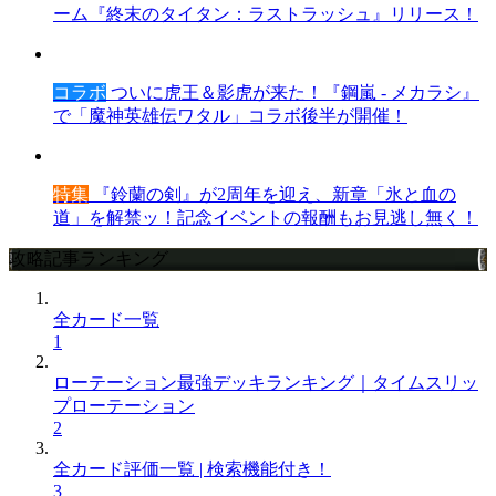
ーム『終末のタイタン：ラストラッシュ』リリース！
コラボ
ついに虎王＆影虎が来た！『鋼嵐 - メカラシ』
で「魔神英雄伝ワタル」コラボ後半が開催！
特集
『鈴蘭の剣』が2周年を迎え、新章「氷と血の
道」を解禁ッ！記念イベントの報酬もお見逃し無く！
攻略記事ランキング
全カード一覧
1
ローテーション最強デッキランキング｜タイムスリッ
プローテーション
2
全カード評価一覧 | 検索機能付き！
3