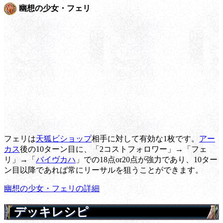
幽想の少女・フェリ
フェリは
天狐ビショップ
相手に対して有効な1枚です。
アー
カス
後の10ターン目に、「2コストフォロワー」→「フェ
リ」→「
バイヴカハ
」での18点or20点が強力であり、10ター
ン目以降であれば常にリーサルを狙うことができます。
幽想の少女・フェリの詳細
デッキレシピ