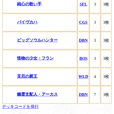
純心の歌い手
SFL
3
3枚
バイヴカハ
CGS
3
3枚
ビッグソウルハンター
DBN
3
3枚
怪物の少女・フラン
BOS
3
3枚
災厄の屍王
WLD
4
3枚
幽霊支配人・アーカス
DBN
7
3枚
デッキコードを発行