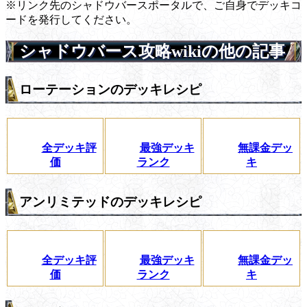
※リンク先のシャドウバースポータルで、ご自身でデッキコ
ードを発行してください。
シャドウバース攻略wikiの他の記事
ローテーションのデッキレシピ
全デッキ評
最強デッキ
無課金デッ
価
ランク
キ
アンリミテッドのデッキレシピ
全デッキ評
最強デッキ
無課金デッ
価
ランク
キ