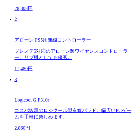
28,308円
2
アローン PS5用無線コントローラー
プレステ5対応のアローン製ワイヤレスコントローラ
ー。サブ機としても優秀。
11,480円
3
Logicool G F310r
コスパ抜群のロジクール製有線パッド。幅広いPCゲー
ムを手軽に楽しめます。
2,860円