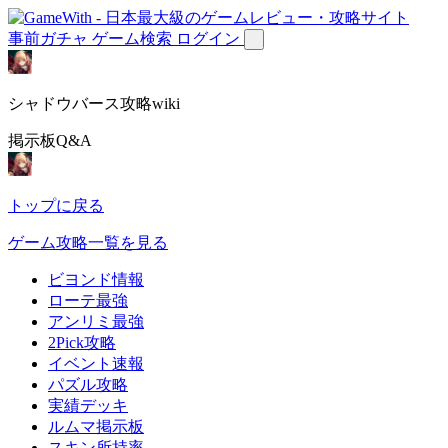
事前ガチャ
ゲーム検索
ログイン
シャドウバース攻略wiki
掲示板Q&A
トップに戻る
ゲーム攻略一覧を見る
ビヨンド情報
ローテ最強
アンリミ最強
2Pick攻略
イベント速報
パズル攻略
実績デッキ
ルムマ掲示板
スキン所持率