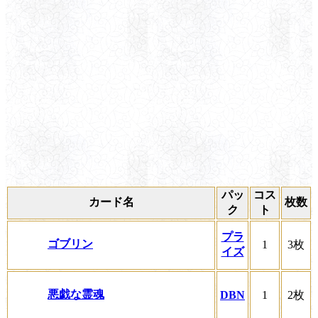
パッ
コス
カード名
枚数
ク
ト
プラ
ゴブリン
1
3枚
イズ
悪戯な霊魂
DBN
1
2枚