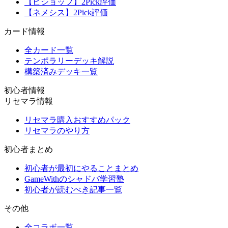
【ビショップ】2Pick評価
【ネメシス】2Pick評価
カード情報
全カード一覧
テンポラリーデッキ解説
構築済みデッキ一覧
初心者情報
リセマラ情報
リセマラ購入おすすめパック
リセマラのやり方
初心者まとめ
初心者が最初にやることまとめ
GameWithのシャドバ学習塾
初心者が読むべき記事一覧
その他
全コラボ一覧