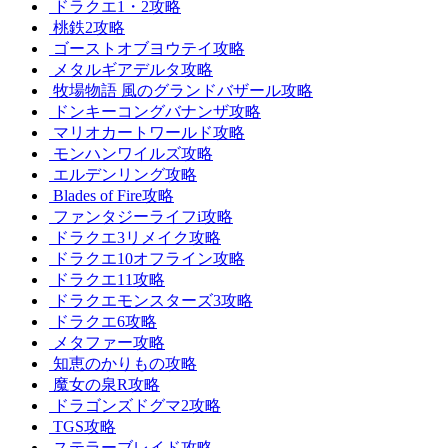
ドラクエ1・2攻略
桃鉄2攻略
ゴーストオブヨウテイ攻略
メタルギアデルタ攻略
牧場物語 風のグランドバザール攻略
ドンキーコングバナンザ攻略
マリオカートワールド攻略
モンハンワイルズ攻略
エルデンリング攻略
Blades of Fire攻略
ファンタジーライフi攻略
ドラクエ3リメイク攻略
ドラクエ10オフライン攻略
ドラクエ11攻略
ドラクエモンスターズ3攻略
ドラクエ6攻略
メタファー攻略
知恵のかりもの攻略
魔女の泉R攻略
ドラゴンズドグマ2攻略
TGS攻略
ステラーブレイド攻略