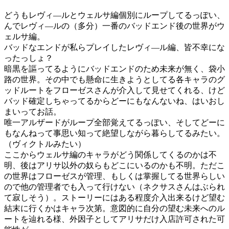
どうもレヴィ―ルとウェルサ編個別にループしてるっぽい、
んでレヴィ―ルの（多分）一番のバッドエンド後の世界がウ
ェルサ編。
バッドなエンドが私らプレイしたレヴィ―ル編、皆不幸にな
ったっしょ？
暗黒を謳ってるようにバッドエンドのため未来が無く、袋小
路の世界。その中でも懸命に生きようとしてる各キャラのグ
ッドルートをフローゼスさんが介入して見せてくれる、けど
バッド確定しちゃってるからどーにもなんないね、はいおし
まいってお話。
唯一アルザードがループ全部覚えてるっぽい、そしてどーに
もなんねって事思い知って絶望しながら暮らしてるみたい。
（ヴィクトルみたい）
ここからウェルサ編のキャラがどう関係してくるのかは不
明、後はアリサ以外の奴らもどこにいるのかも不明。ただこ
の世界はフローゼスが管理、もしくは掌握してる世界らしい
ので他の管理者でも入って行けない（ネクサスさんはぶられ
て寂しそう）。ストーリーにはある程度介入出来るけど望む
結末に行くかはキャラ次第。意図的に自分の望む未来へのル
ートを辿れる様、外因子としてアリサだけ入店許可された可