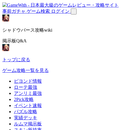
事前ガチャ
ゲーム検索
ログイン
シャドウバース攻略wiki
掲示板Q&A
トップに戻る
ゲーム攻略一覧を見る
ビヨンド情報
ローテ最強
アンリミ最強
2Pick攻略
イベント速報
パズル攻略
実績デッキ
ルムマ掲示板
スキン所持率