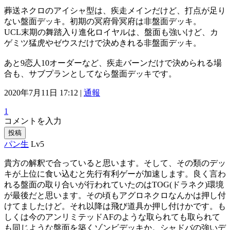
葬送ネクロのアイシャ型は、疾走メインだけど、打点が足り
ない盤面デッキ。初期の冥府骨冥府は非盤面デッキ。
UCL末期の舞踏入り進化ロイヤルは、盤面も強いけど、カ
ゲミツ猛虎やゼウスだけで決めきれる非盤面デッキ。
あと9恋人10オーダーなど、疾走バーンだけで決められる場
合も、サブプランとしてなら盤面デッキです。
2020年7月11日 17:12 |
通報
1
コメントを入力
投稿
パン生
Lv5
貴方の解釈で合っていると思います。そして、その類のデッ
キが上位に食い込むと先行有利ゲーが加速します。良く言わ
れる盤面の取り合いが行われていたのはTOG(ドラネク)環境
が最後だと思います。その頃もアグロネクロなんかは押し付
けてましたけど。それ以降は飛び道具か押し付けかです。も
しくは今のアンリミテッドAFのような取られても取られて
も同じような盤面を築くゾンビデッキか。シャドバの強いデ