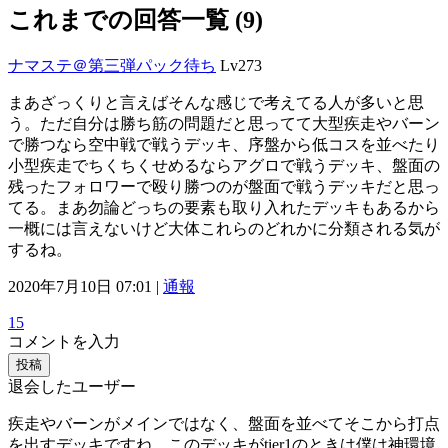
これまでの回答一覧 (9)
ナマステ＠第三弾パック待ち
Lv273
まあざっくりと言えばそんな感じで考えてる人が多いと思
う。ただ自分は勝ち筋の問題だと思ってて大型疾走やバーン
で勝つなら空中戦で戦うデッキ、序盤から低コスを並べたり
小型疾走でちくちくせめるならアグロで戦うデッキ、盤面の
残ったフォロワーで殴り勝つのが盤面で戦うデッキだと思っ
てる。まあ勿論どっちの要素も取り入れたデッキもあるから
一概には言えないけど大体これらのどれかに分類される気が
するね。
2020年7月10日 07:01 |
通報
15
コメントを入力
投稿
退会したユーザー
疾走やバーンがメインではなく、盤面を並べてそこから打点
を出すデッキですね。このデッキがtier1のときは僕は神環境