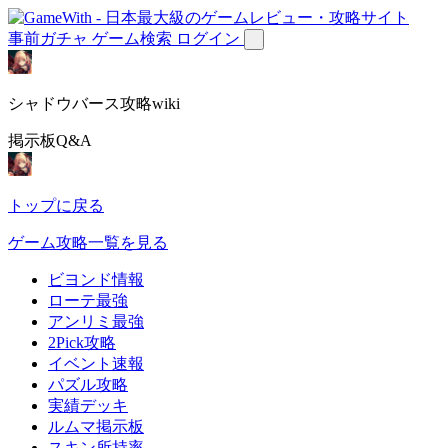
事前ガチャ
ゲーム検索
ログイン
シャドウバース攻略wiki
掲示板Q&A
トップに戻る
ゲーム攻略一覧を見る
ビヨンド情報
ローテ最強
アンリミ最強
2Pick攻略
イベント速報
パズル攻略
実績デッキ
ルムマ掲示板
スキン所持率