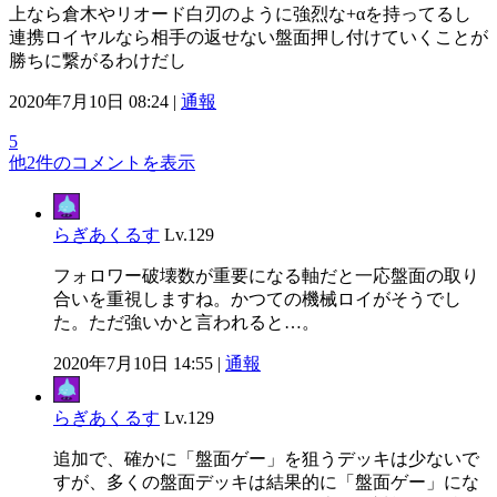
上なら倉木やリオード白刃のように強烈な+αを持ってるし
連携ロイヤルなら相手の返せない盤面押し付けていくことが
勝ちに繋がるわけだし
2020年7月10日 08:24 |
通報
5
他2件のコメントを表示
らぎあくるす
Lv.129
フォロワー破壊数が重要になる軸だと一応盤面の取り
合いを重視しますね。かつての機械ロイがそうでし
た。ただ強いかと言われると…。
2020年7月10日 14:55 |
通報
らぎあくるす
Lv.129
追加で、確かに「盤面ゲー」を狙うデッキは少ないで
すが、多くの盤面デッキは結果的に「盤面ゲー」にな