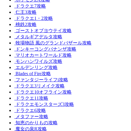
ドラクエ7攻略
仁王3攻略
ドラクエ1・2攻略
桃鉄2攻略
ゴーストオブヨウテイ攻略
メタルギアデルタ攻略
牧場物語 風のグランドバザール攻略
ドンキーコングバナンザ攻略
マリオカートワールド攻略
モンハンワイルズ攻略
エルデンリング攻略
Blades of Fire攻略
ファンタジーライフi攻略
ドラクエ3リメイク攻略
ドラクエ10オフライン攻略
ドラクエ11攻略
ドラクエモンスターズ3攻略
ドラクエ6攻略
メタファー攻略
知恵のかりもの攻略
魔女の泉R攻略