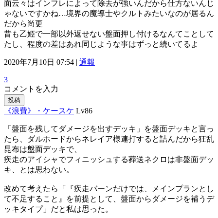
面云々はインフレによって除去が強いんだから仕方ないんじ
ゃないですかね…境界の魔導士やクルトみたいなのが居るん
だから尚更
昔も乙姫で一部以外返せない盤面押し付けるなんてことして
たし、程度の差はあれ同じような事はずっと続いてるよ
2020年7月10日 07:54 |
通報
3
コメントを入力
投稿
《浪費》・ケースケ
Lv86
「盤面を残してダメージを出すデッキ」を盤面デッキと言っ
たら、ダルホードからネレイア様連打すると詰んだから狂乱
昆布は盤面デッキで、
疾走のアイシャでフィニッシュする葬送ネクロは非盤面デッ
キ、とは思わない。
改めて考えたら「『疾走バーンだけでは、メインプランとし
て不足すること』を前提として、盤面からダメージを補うデ
ッキタイプ」だと私は思った。