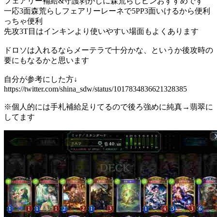
フェアリー補給&守護剥がしに森荒らしピンおすすめです
一応3面森荒らしフェアリーレーネで5PP3面いけるから便利
っちゃ便利
先攻3T目はインキンより使いやすい場面もよくあります
ドロソは入れるならメーテラで十分かな、というか後攻時の
要にもなるかと思います
自分が参考にした方↓
https://twitter.com/shina_sdw/status/1017834836621328385
※個人的には手札補給足りてるので後ろ強めに純真→翡翠に
してます