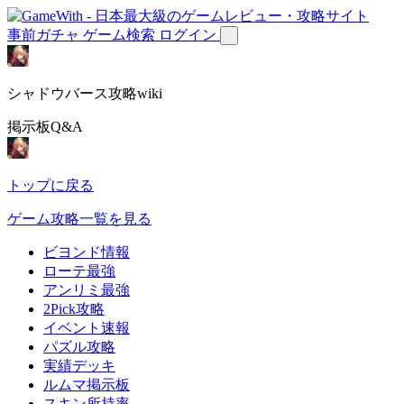
事前ガチャ
ゲーム検索
ログイン
シャドウバース攻略wiki
掲示板Q&A
トップに戻る
ゲーム攻略一覧を見る
ビヨンド情報
ローテ最強
アンリミ最強
2Pick攻略
イベント速報
パズル攻略
実績デッキ
ルムマ掲示板
スキン所持率