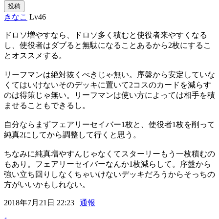
投稿
きなこ
Lv46
ドロソ増やすなら、ドロソ多く積むと使役者来やすくなる
し、使役者はダブると無駄になることあるから2枚にするこ
とオススメする。
リーフマンは絶対抜くべきじゃ無い。序盤から安定していな
くてはいけないそのデッキに置いて2コスのカードを減らす
のは得策じゃ無い。リーフマンは使い方によっては相手を積
ませることもできるし。
自分ならまずフェアリーセイバー1枚と、使役者1枚を削って
純真2にしてから調整して行くと思う。
ちなみに純真増やすんじゃなくてスターリーもう一枚積むの
もあり。フェアリーセイバーなんか1枚減らして。序盤から
強い立ち回りしなくちゃいけないデッキだろうからそっちの
方がいいかもしれない。
2018年7月21日 22:23 |
通報