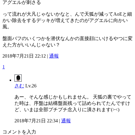
アグエルが刺さる
って流れが大凡じゃないかなと、んで天狐が減ってAoEと細
かい除去をするデッキが増えてきたのがアグエルに向かい
風。
盤面バフのいくつかを潜伏なんかの直接顔にいけるやつに変
えた方がいいんじゃない？
2018年7月21日 22:12 |
通報
1
さむ
Lv.26
あー、そんな感じかもしれません。 天狐の裏でやって
た時は、序盤は結構盤面残って詰められてたんですけ
ど、いまは全部プチプチ念入りに潰されます(><)
2018年7月21日 22:34 |
通報
コメントを入力