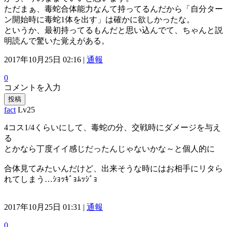
ただまぁ、毒蛇合体能力なんて持ってるんだから「自分ター
ン開始時に毒蛇1体を出す」は確かに欲しかったな。
というか、最初持ってるもんだと思い込んでて、ちゃんと説
明読んで驚いた覚えがある。
2017年10月25日 02:16 |
通報
0
コメントを入力
投稿
fact
Lv25
4コス1/4くらいにして、毒蛇の分、交戦時にダメージを与え
る
とかなら丁度イイ感じだったんじゃないかな～と個人的に
合体見てみたいんだけど、出来そうな時にはお相手にリタら
れてしまう…ｼｮｯｷﾞｮﾑｯｼﾞｮ
2017年10月25日 01:31 |
通報
0