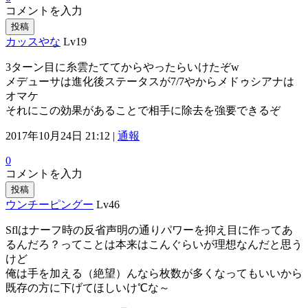
コメントを入力
投稿
カッスやな
Lv19
3ターン目に糸雲たててからやったらいけたぞw
メデューサは進化後ステータスが7/7やからメドゥシアナは
オマケ
それにこの効果があることで相手に除去を強要できるぞ
2017年10月24日 21:12 |
通報
0
コメントを入力
投稿
ウンチーピングー
Lv46
Sflはナーフ時の反省声明の通りパワーを抑え目に作ってあ
るんだろ？ってことは本来はこんぐらいが理想なんだと思う
けど
俺は手を加える（絶望）んなら枚数が多くなってもいいから
既存の方に下げてほしいけ℃な～