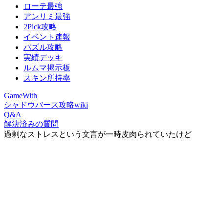
ローテ最強
アンリミ最強
2Pick攻略
イベント速報
パズル攻略
実績デッキ
ルムマ掲示板
スキン所持率
GameWith
シャドウバース攻略wiki
Q&A
解決済みの質問
過剰なストレスという文言が一時皮肉られていたけど