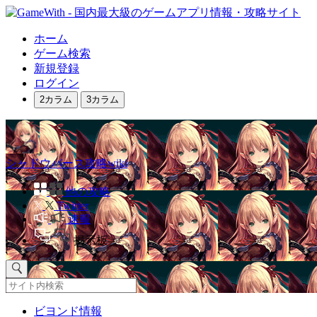
ホーム
ゲーム検索
新規登録
ログイン
2カラム
3カラム
シャドウバース攻略wiki
他の攻略
Twitter
速報
掲示板
ビヨンド情報