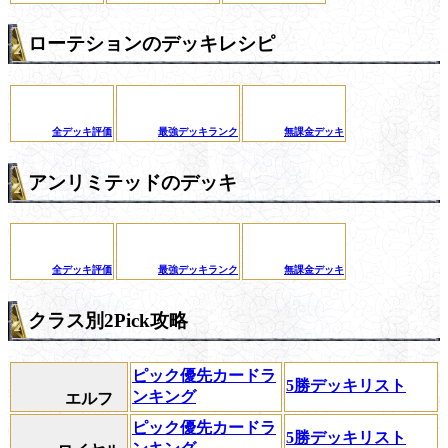
ローテションのデッキレシピ
全デッキ評価
最強デッキランク
無課金デッキ
アンリミテッドのデッキ
全デッキ評価
最強デッキランク
無課金デッキ
クラス別2Pick攻略
ピック優先カードラ
5勝デッキリスト
ンキング
エルフ
ピック優先カードラ
5勝デッキリスト