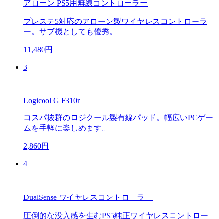
アローン PS5用無線コントローラー
プレステ5対応のアローン製ワイヤレスコントローラ
ー。サブ機としても優秀。
11,480円
3
Logicool G F310r
コスパ抜群のロジクール製有線パッド。幅広いPCゲー
ムを手軽に楽しめます。
2,860円
4
DualSense ワイヤレスコントローラー
圧倒的な没入感を生むPS5純正ワイヤレスコントロー