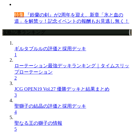
特集
『鈴蘭の剣』が2周年を迎え、新章「氷と血の
道」を解禁ッ！記念イベントの報酬もお見逃し無く！
攻略記事ランキング
ギルタブルルの評価と採用デッキ
1
ローテーション最強デッキランキング｜タイムスリッ
プローテーション
2
JCG OPEN19 Vol.27 優勝デッキと結果まとめ
3
聖獅子の結晶の評価と採用デッキ
4
聖なる王の獅子の情報
5