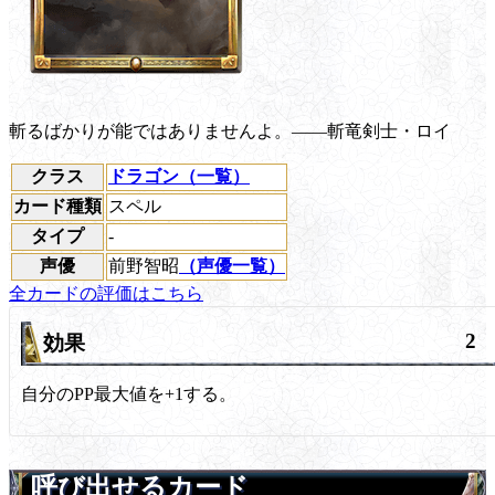
斬るばかりが能ではありませんよ。――斬竜剣士・ロイ
クラス
ドラゴン（一覧）
カード種類
スペル
タイプ
-
声優
前野智昭
（声優一覧）
全カードの評価はこちら
2
効果
自分のPP最大値を+1する。
呼び出せるカード