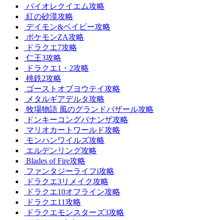
バイオレクイエム攻略
紅の砂漠攻略
デイモン&ベイビー攻略
ポケモンZA攻略
ドラクエ7攻略
仁王3攻略
ドラクエ1・2攻略
桃鉄2攻略
ゴーストオブヨウテイ攻略
メタルギアデルタ攻略
牧場物語 風のグランドバザール攻略
ドンキーコングバナンザ攻略
マリオカートワールド攻略
モンハンワイルズ攻略
エルデンリング攻略
Blades of Fire攻略
ファンタジーライフi攻略
ドラクエ3リメイク攻略
ドラクエ10オフライン攻略
ドラクエ11攻略
ドラクエモンスターズ3攻略