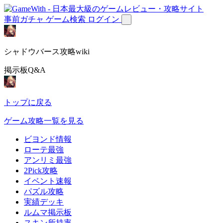
事前ガチャ
ゲーム検索
ログイン
シャドウバース攻略wiki
掲示板Q&A
トップに戻る
ゲーム攻略一覧を見る
ビヨンド情報
ローテ最強
アンリミ最強
2Pick攻略
イベント速報
パズル攻略
実績デッキ
ルムマ掲示板
スキン所持率