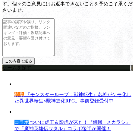
す。個々のご意見にはお返事できないことを予めご了承くだ
さいませ。
ゲームを探す
特集
『モンスターループ：獣神転生』名将がケモ化し
た異世界転生×獣神進化RPG。事前登録受付中！
コラボ
ついに虎王＆影虎が来た！『鋼嵐 - メカラシ』
で「魔神英雄伝ワタル」コラボ後半が開催！