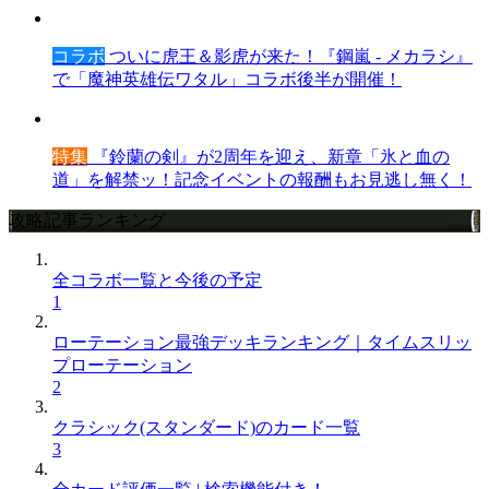
コラボ
ついに虎王＆影虎が来た！『鋼嵐 - メカラシ』
で「魔神英雄伝ワタル」コラボ後半が開催！
特集
『鈴蘭の剣』が2周年を迎え、新章「氷と血の
道」を解禁ッ！記念イベントの報酬もお見逃し無く！
攻略記事ランキング
全コラボ一覧と今後の予定
1
ローテーション最強デッキランキング｜タイムスリッ
プローテーション
2
クラシック(スタンダード)のカード一覧
3