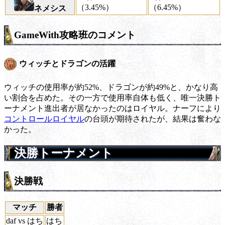
（3.45%）
（6.45%）
ネメシス
GameWith攻略班のコメント
ウィッチとドラゴンの活躍
ウィッチの使用率が約52%、ドラゴンが約49%と、かなり高
い割合を占めた。その一方で使用率自体も低く、唯一決勝ト
ーナメント進出者が居なかったのはロイヤル。ナーフにより
コントロールロイヤル
の台頭が期待されたが、結果は奮わな
かった。
決勝トーナメント
決勝戦
マッチ
勝者
daf vs はち
はち