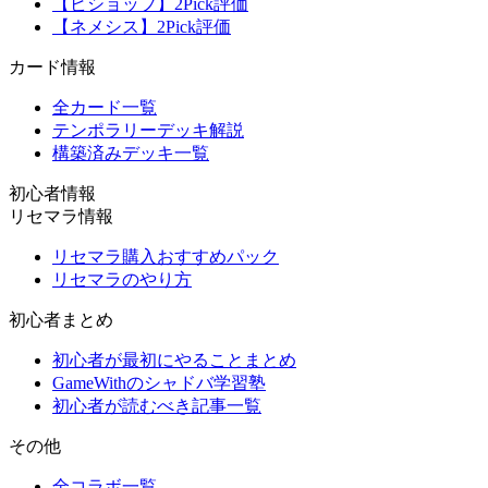
【ビショップ】2Pick評価
【ネメシス】2Pick評価
カード情報
全カード一覧
テンポラリーデッキ解説
構築済みデッキ一覧
初心者情報
リセマラ情報
リセマラ購入おすすめパック
リセマラのやり方
初心者まとめ
初心者が最初にやることまとめ
GameWithのシャドバ学習塾
初心者が読むべき記事一覧
その他
全コラボ一覧