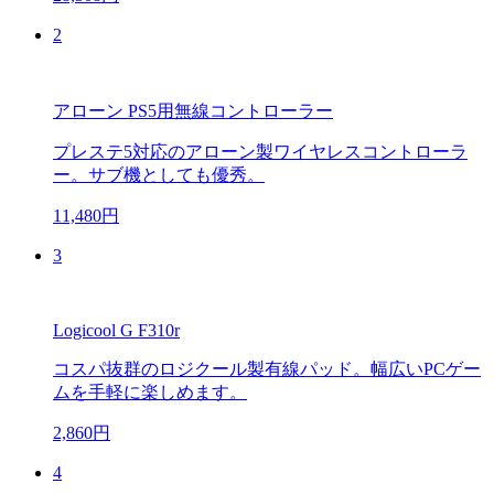
2
アローン PS5用無線コントローラー
プレステ5対応のアローン製ワイヤレスコントローラ
ー。サブ機としても優秀。
11,480円
3
Logicool G F310r
コスパ抜群のロジクール製有線パッド。幅広いPCゲー
ムを手軽に楽しめます。
2,860円
4