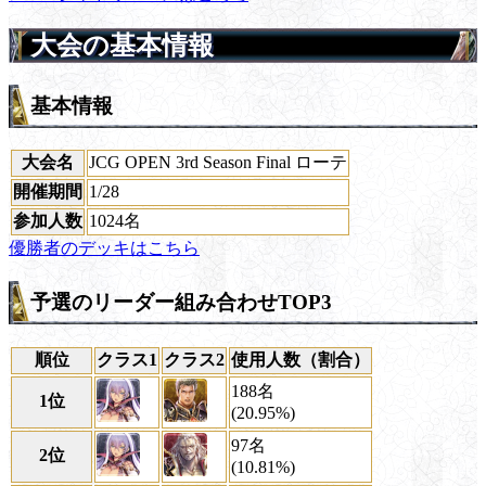
大会の基本情報
基本情報
大会名
JCG OPEN 3rd Season Final ローテ
開催期間
1/28
参加人数
1024名
優勝者のデッキはこちら
予選のリーダー組み合わせTOP3
順位
クラス1
クラス2
使用人数（割合）
188名
1位
(20.95%)
97名
2位
(10.81%)