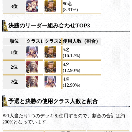
80名
3位
(8.91%)
決勝のリーダー組み合わせTOP3
順位
クラス1
クラス2
使用人数（割合）
5名
1位
(16.12%)
4名
2位
(12.90%)
4名
2位
(12.90%)
予選と決勝の使用クラス人数と割合
※1人当たり2つのデッキを使用するので、割合の合計は約
200%となっています