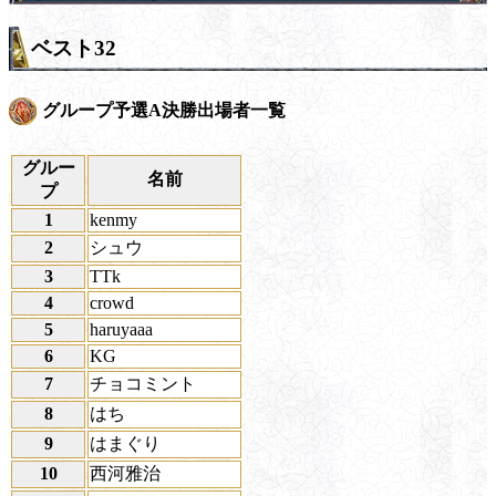
ベスト32
グループ予選A決勝出場者一覧
グルー
名前
プ
1
kenmy
2
シュウ
3
TTk
4
crowd
5
haruyaaa
6
KG
7
チョコミント
8
はち
9
はまぐり
10
西河雅治