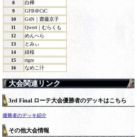
8
白樺
9
GFB＠CtC
10
G4N｜齋藤京子
11
Qwert｜むらくも
12
めんへら
13
とみぃ
14
緋桜
15
rigze
16
なめこ汁
大会関連リンク
3rd Final ローテ大会優勝者のデッキはこちら
優勝者のデッキ紹介
その他大会情報