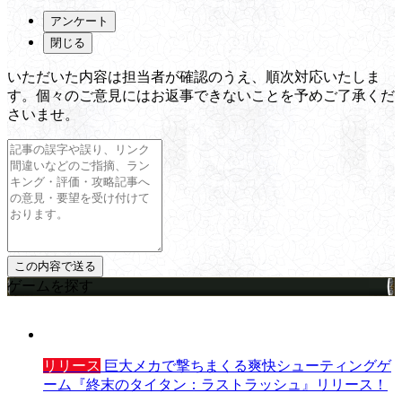
アンケート
閉じる
いただいた内容は担当者が確認のうえ、順次対応いたしま
す。個々のご意見にはお返事できないことを予めご了承くだ
さいませ。
ゲームを探す
リリース
巨大メカで撃ちまくる爽快シューティングゲ
ーム『終末のタイタン：ラストラッシュ』リリース！