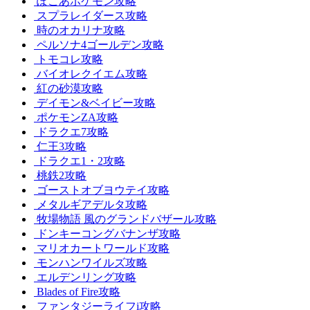
ぽこあポケモン攻略
スプラレイダース攻略
時のオカリナ攻略
ペルソナ4ゴールデン攻略
トモコレ攻略
バイオレクイエム攻略
紅の砂漠攻略
デイモン&ベイビー攻略
ポケモンZA攻略
ドラクエ7攻略
仁王3攻略
ドラクエ1・2攻略
桃鉄2攻略
ゴーストオブヨウテイ攻略
メタルギアデルタ攻略
牧場物語 風のグランドバザール攻略
ドンキーコングバナンザ攻略
マリオカートワールド攻略
モンハンワイルズ攻略
エルデンリング攻略
Blades of Fire攻略
ファンタジーライフi攻略