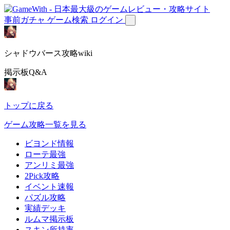
事前ガチャ
ゲーム検索
ログイン
シャドウバース攻略wiki
掲示板Q&A
トップに戻る
ゲーム攻略一覧を見る
ビヨンド情報
ローテ最強
アンリミ最強
2Pick攻略
イベント速報
パズル攻略
実績デッキ
ルムマ掲示板
スキン所持率