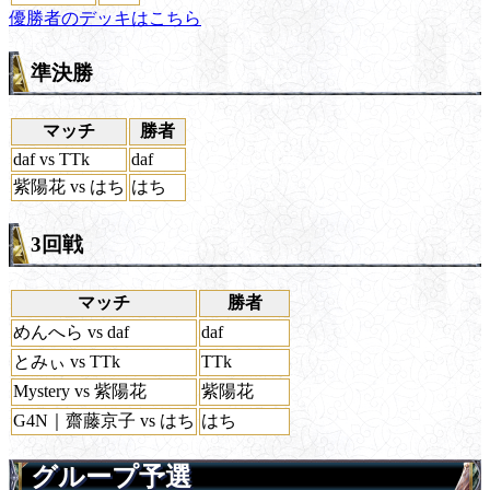
優勝者のデッキはこちら
準決勝
マッチ
勝者
daf vs TTk
daf
紫陽花 vs はち
はち
3回戦
マッチ
勝者
めんへら vs daf
daf
とみぃ vs TTk
TTk
Mystery vs 紫陽花
紫陽花
G4N｜齋藤京子 vs はち
はち
グループ予選