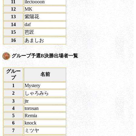
11
ilectoooon
12
MK
13
紫陽花
14
daf
15
芭匠
16
あましお
グループ予選B決勝出場者一覧
グルー
名前
プ
1
Mystery
2
しゃろみら
3
jtr
4
torosan
5
Remia
6
knock
7
ミツヤ