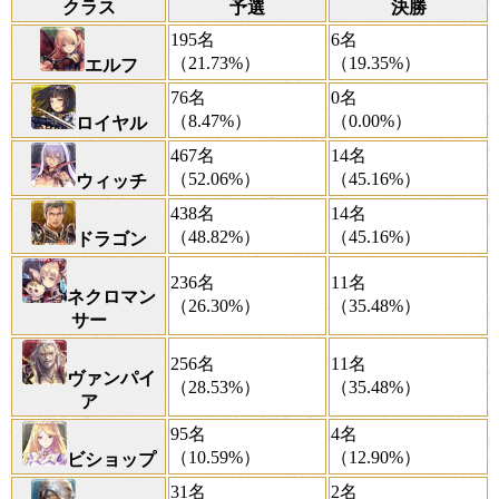
クラス
予選
決勝
195名
6名
（21.73%）
（19.35%）
エルフ
76名
0名
（8.47%）
（0.00%）
ロイヤル
467名
14名
（52.06%）
（45.16%）
ウィッチ
438名
14名
（48.82%）
（45.16%）
ドラゴン
236名
11名
ネクロマン
（26.30%）
（35.48%）
サー
256名
11名
ヴァンパイ
（28.53%）
（35.48%）
ア
95名
4名
（10.59%）
（12.90%）
ビショップ
31名
2名