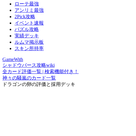
ローテ最強
アンリミ最強
2Pick攻略
イベント速報
パズル攻略
実績デッキ
ルムマ掲示板
スキン所持率
GameWith
シャドウバース攻略wiki
全カード評価一覧 | 検索機能付き！
神々の騒嵐のカード一覧
ドラゴンの卵の評価と採用デッキ