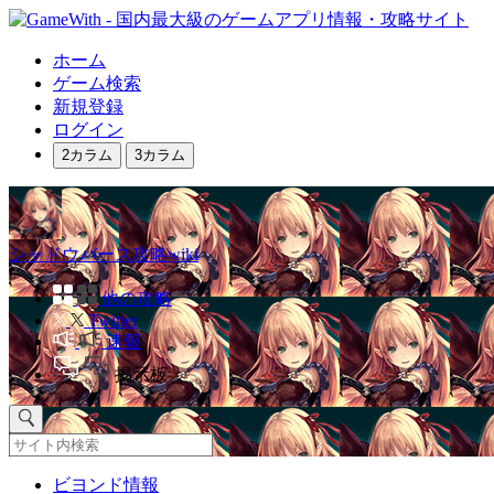
ホーム
ゲーム検索
新規登録
ログイン
2カラム
3カラム
シャドウバース攻略wiki
他の攻略
Twitter
速報
掲示板
ビヨンド情報