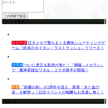
ゲームを探す
リリース
巨大メカで撃ちまくる爽快シューティングゲ
ーム『終末のタイタン：ラストラッシュ』リリース！
コラボ
ついに虎王＆影虎が来た！『鋼嵐 - メカラシ』
で「魔神英雄伝ワタル」コラボ後半が開催！
特集
『鈴蘭の剣』が2周年を迎え、新章「氷と血の
道」を解禁ッ！記念イベントの報酬もお見逃し無く！
攻略記事ランキング