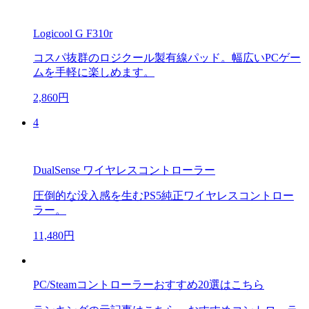
Logicool G F310r
コスパ抜群のロジクール製有線パッド。幅広いPCゲー
ムを手軽に楽しめます。
2,860円
4
DualSense ワイヤレスコントローラー
圧倒的な没入感を生むPS5純正ワイヤレスコントロー
ラー。
11,480円
PC/Steamコントローラーおすすめ20選はこちら