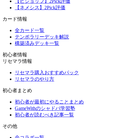
【ビショップ】2Pick評価
【ネメシス】2Pick評価
カード情報
全カード一覧
テンポラリーデッキ解説
構築済みデッキ一覧
初心者情報
リセマラ情報
リセマラ購入おすすめパック
リセマラのやり方
初心者まとめ
初心者が最初にやることまとめ
GameWithのシャドバ学習塾
初心者が読むべき記事一覧
その他
全コラボ一覧