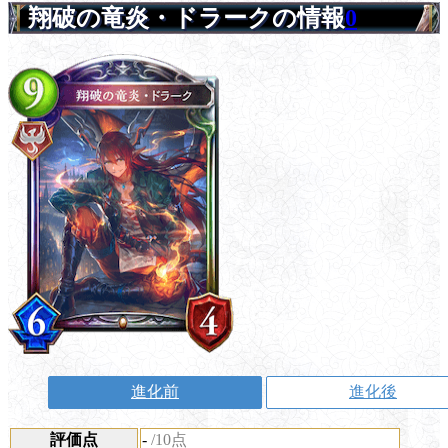
翔破の竜炎・ドラークの情報
0
進化前
進化後
評価点
-
/10点