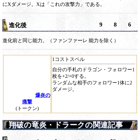
にXダメージ。Xは「これの攻撃力」である。
9
8
6
進化後
進化前と同じ能力。（
ファンファーレ
能力を除く）
1コストスペル
自分の手札のドラゴン・フォロワー1
枚を+2/+0する。
ランダムな相手のフォロワー1体に2
ダメージ。
爆炎の
痛撃
(トークン)
翔破の竜炎・ドラークの関連記事