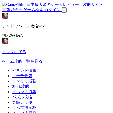
事前ガチャ
ゲーム検索
ログイン
シャドウバース攻略wiki
掲示板Q&A
トップに戻る
ゲーム攻略一覧を見る
ビヨンド情報
ローテ最強
アンリミ最強
2Pick攻略
イベント速報
パズル攻略
実績デッキ
ルムマ掲示板
スキン所持率