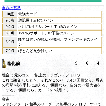
点数の基準
10点
最強カード
9.5点
超汎用,Tier1のメイン
9.0点
汎用,Tier1のサポート,Tier2のメイン
8.5点
Tier2のサポート,Tier下位のメイン
能力は強いが現状不採用、ファンデッキのメイ
8.0点
ン
7.0点
ほとんど見かけない
9
6
4
進化前
融合
；元のコスト7以上のドラゴン・フォロワー
これに
融合
したとき、それがこのバトルに1回目なら、爆炎
の痛撃1枚を手札に加える。2回目なら、自分のPP最大値を
+1する。3回目なら、カードを2枚引く。
----------
突進
ファンファーレ
相手のリーダーと相手のフォロワーすべて