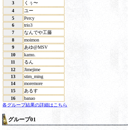
3
くぅ〜
4
ユー
5
Percy
6
trio3
7
なんでや工藤
8
moimon
9
あゆ@MSV
10
kamo.
11
るん
12
Jimejime
13
stim_ming
14
moremore
15
あるす
16
banao
各グループ結果の詳細はこちら
グループ01