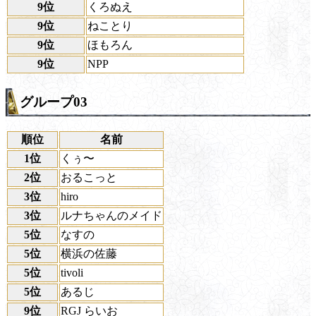
9位
くろぬえ
9位
ねことり
9位
ほもろん
9位
NPP
グループ03
順位
名前
1位
くぅ〜
2位
おるこっと
3位
hiro
3位
ルナちゃんのメイド
5位
なすの
5位
横浜の佐藤
5位
tivoli
5位
あるじ
9位
RGJ らいお