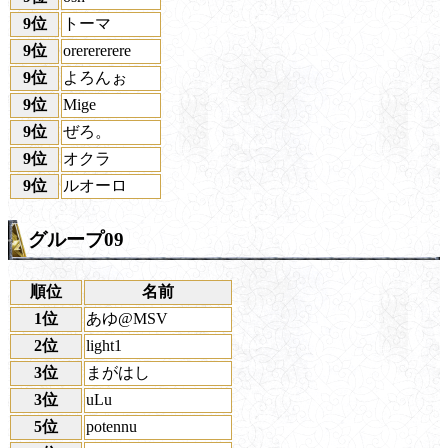
9位
トーマ
9位
orerererere
9位
よろんぉ
9位
Mige
9位
ぜろ。
9位
オクラ
9位
ルオーロ
グループ09
順位
名前
1位
あゆ@MSV
2位
light1
3位
まがはし
3位
uLu
5位
potennu