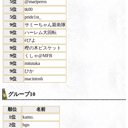
5位
@mariperos
5位
tk00
5位
pride1st_
9位
サミーちゃん親衛隊
9位
ハーレム大回転
9位
ёぴよ
9位
樫の木ビスケット
9位
くしゃ@MFB
9位
mitutaka
9位
ひか
9位
macintosh
グループ10
順位
名前
1位
kamo.
2位
hgn