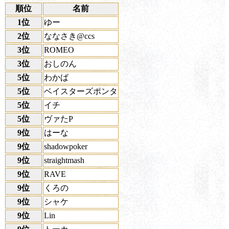
順位
名前
1位
ゆー
2位
ななさき@ccs
3位
ROMEO
3位
おしのん
5位
わかば
5位
ベイスターズポンタ
5位
イチ
5位
ヴァたP
9位
はーな
9位
shadowpoker
9位
straightmash
9位
RAVE
9位
くろの
9位
シャケ
9位
Lin