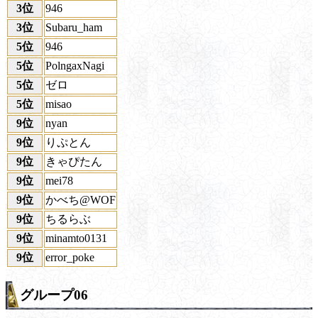
3位
946
3位
Subaru_ham
5位
946
5位
PolngaxNagi
5位
ゼロ
5位
misao
9位
nyan
9位
りぷとん
9位
きゃぴたん
9位
mei78
9位
かべち@WOF
9位
ちるらぶ
9位
minamto0131
9位
error_poke
グループ06