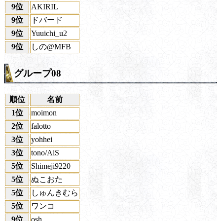
9位
AKIRIL
9位
ドバード
9位
Yuuichi_u2
9位
しの@MFB
グループ08
順位
名前
1位
moimon
2位
falotto
3位
yohhei
3位
tono/AiS
5位
Shimeji9220
5位
ぬこおた
5位
しゅんきむら
5位
ワンコ
9位
osh