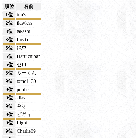
順位
名前
1位
trio3
2位
flawless
3位
takashi
3位
Luvia
5位
絶空
5位
Haruichiban
5位
セロ
5位
ふーくん
9位
tomo1130
9位
public
9位
alias
9位
みそ
9位
ピギィ
9位
Light
9位
Charlie09