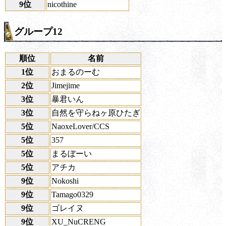
9位
nicothine
グループ12
順位
名前
1位
おまるのーむ
2位
Jimejime
3位
暴君いん
3位
自然を守らねヶ原ひたぎ
5位
NaoxeLover/CCS
5位
357
5位
まるぼーい
5位
アチカ
9位
Nokoshi
9位
Tamago0329
9位
ゴレイヌ
9位
XU_NuCRENG