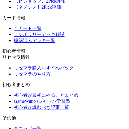
【ビショップ】2Pick評価
【ネメシス】2Pick評価
カード情報
全カード一覧
テンポラリーデッキ解説
構築済みデッキ一覧
初心者情報
リセマラ情報
リセマラ購入おすすめパック
リセマラのやり方
初心者まとめ
初心者が最初にやることまとめ
GameWithのシャドバ学習塾
初心者が読むべき記事一覧
その他
全コラボ一覧