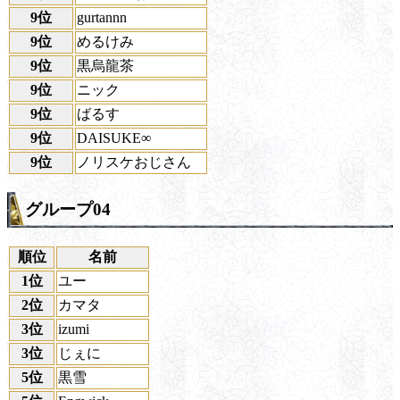
9位
gurtannn
9位
めるけみ
9位
黒烏龍茶
9位
ニック
9位
ばるす
9位
DAISUKE∞
9位
ノリスケおじさん
グループ04
順位
名前
1位
ユー
2位
カマタ
3位
izumi
3位
じぇに
5位
黒雪