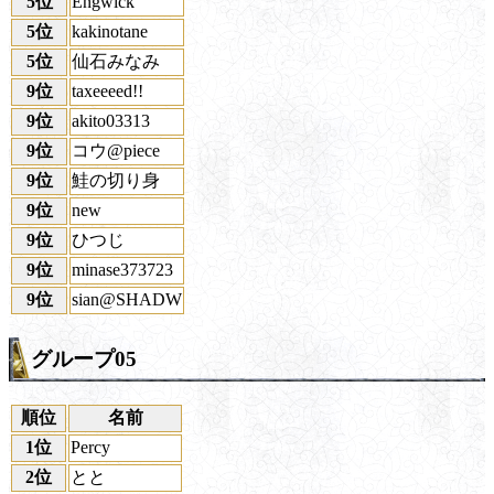
5位
Engwick
5位
kakinotane
5位
仙石みなみ
9位
taxeeeed!!
9位
akito03313
9位
コウ@piece
9位
鮭の切り身
9位
new
9位
ひつじ
9位
minase373723
9位
sian@SHADW
グループ05
順位
名前
1位
Percy
2位
とと