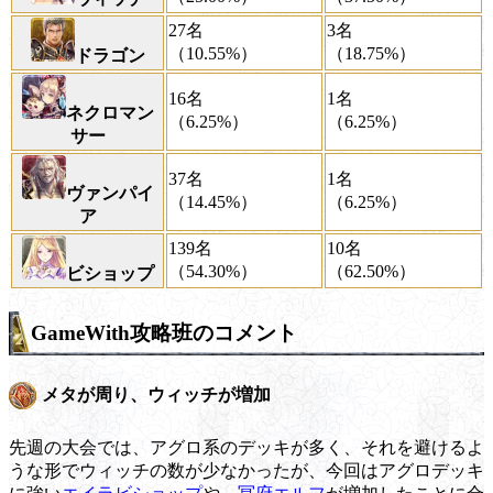
27名
3名
（10.55%）
（18.75%）
ドラゴン
16名
1名
ネクロマン
（6.25%）
（6.25%）
サー
37名
1名
ヴァンパイ
（14.45%）
（6.25%）
ア
139名
10名
（54.30%）
（62.50%）
ビショップ
GameWith攻略班のコメント
メタが周り、ウィッチが増加
先週の大会では、アグロ系のデッキが多く、それを避けるよ
うな形でウィッチの数が少なかったが、今回はアグロデッキ