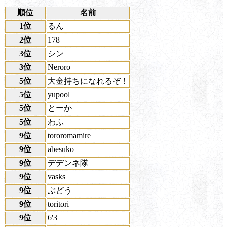
順位
名前
1位
るん
2位
178
3位
シン
3位
Neroro
5位
大金持ちになれるぞ！
5位
yupool
5位
とーか
5位
わふ
9位
tororomamire
9位
abesuko
9位
デデンネ隊
9位
vasks
9位
ぶどう
9位
toritori
9位
6'3