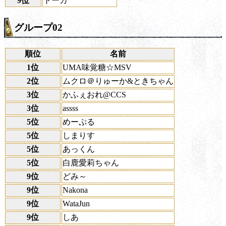
9位
トーカ
グループ02
順位
名前
1位
UMA味覚糖☆MSV
2位
ムクロ＠りゅーか&ときちゃん
3位
かふぇおれ@CCS
3位
assss
5位
めーぷる
5位
しまりす
5位
あっくん
5位
白鹿愛莉ちゃん
9位
どみ～
9位
Nakona
9位
WataJun
9位
しあ