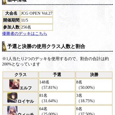
大会名
JCG OPEN Vol.27
開催期間
11/5
参加人数
256名
優勝者のデッキはこちら
予選と決勝の使用クラス人数と割合
※1人当たり2つのデッキを使用するので、割合の合計は約
200%となっています
クラス
予選
決勝
148名
8名
（57.81%）
（50.00%）
エルフ
81名
3名
（31.64%）
（18.75%）
ロイヤル
64名
6名
（25.00%）
（37.50%）
ウィッチ