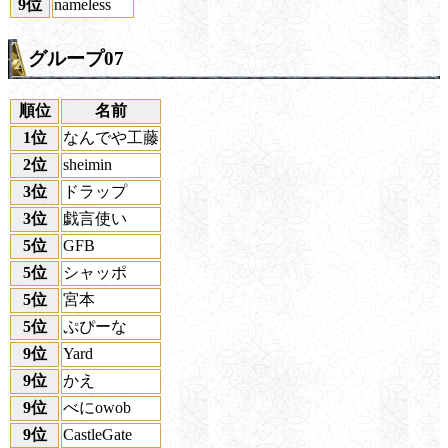
9位
nameless
グループ07
順位
名前
1位
なんでや工藤
2位
sheimin
3位
ドラップ
3位
戯言使い
5位
GFB
5位
シャッポ
5位
宮本
5位
ぷぴーな
9位
Yard
9位
かえ
9位
べにowob
9位
CastleGate