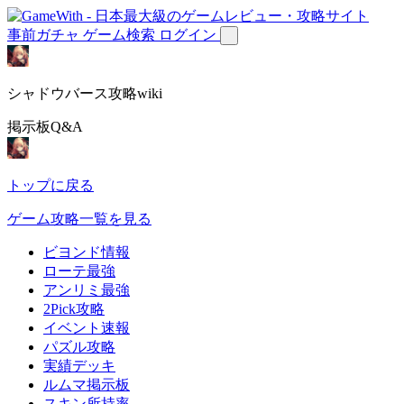
事前ガチャ
ゲーム検索
ログイン
シャドウバース攻略wiki
掲示板Q&A
トップに戻る
ゲーム攻略一覧を見る
ビヨンド情報
ローテ最強
アンリミ最強
2Pick攻略
イベント速報
パズル攻略
実績デッキ
ルムマ掲示板
スキン所持率