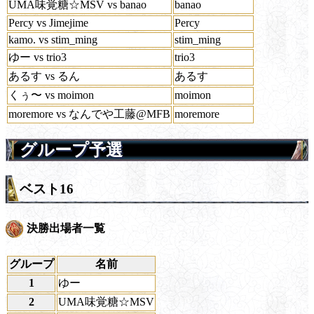
UMA味覚糖☆MSV vs banao
banao
Percy vs Jimejime
Percy
kamo. vs stim_ming
stim_ming
ゆー vs trio3
trio3
あるす vs るん
あるす
くぅ〜 vs moimon
moimon
moremore vs なんでや工藤@MFB
moremore
グループ予選
ベスト16
決勝出場者一覧
グループ
名前
1
ゆー
2
UMA味覚糖☆MSV