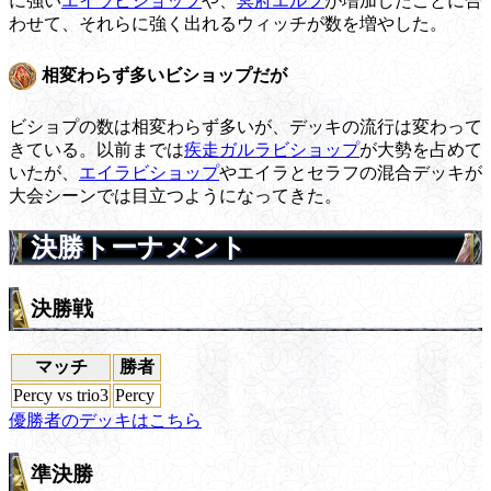
に強い
エイラビショップ
や、
冥府エルフ
が増加したことに合
わせて、それらに強く出れるウィッチが数を増やした。
相変わらず多いビショップだが
ビショプの数は相変わらず多いが、デッキの流行は変わって
きている。以前までは
疾走ガルラビショップ
が大勢を占めて
いたが、
エイラビショップ
やエイラとセラフの混合デッキが
大会シーンでは目立つようになってきた。
決勝トーナメント
決勝戦
マッチ
勝者
Percy vs trio3
Percy
優勝者のデッキはこちら
準決勝