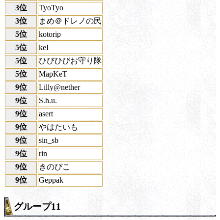
3位
TyoTyo
3位
まめ＠ドレノの民
5位
kotorip
5位
keI
5位
ひびひびお守り隊
5位
MapKeT
9位
Lilly@nether
9位
S.h.u.
9位
asert
9位
やはたいも
9位
sin_sb
9位
rin
9位
きのぴこ
9位
Geppak
グループ11