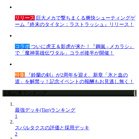
リリース
巨大メカで撃ちまくる爽快シューティングゲ
ーム『終末のタイタン：ラストラッシュ』リリース！
コラボ
ついに虎王＆影虎が来た！『鋼嵐 - メカラシ』
で「魔神英雄伝ワタル」コラボ後半が開催！
特集
『鈴蘭の剣』が2周年を迎え、新章「氷と血の
道」を解禁ッ！記念イベントの報酬もお見逃し無く！
攻略記事ランキング
最強デッキ(Tier)ランキング
1
スパルタクスの評価と採用デッキ
2