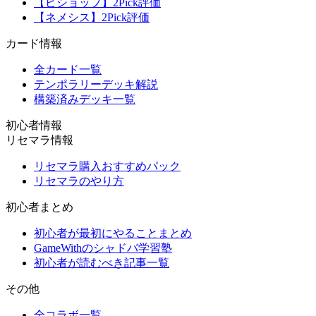
【ビショップ】2Pick評価
【ネメシス】2Pick評価
カード情報
全カード一覧
テンポラリーデッキ解説
構築済みデッキ一覧
初心者情報
リセマラ情報
リセマラ購入おすすめパック
リセマラのやり方
初心者まとめ
初心者が最初にやることまとめ
GameWithのシャドバ学習塾
初心者が読むべき記事一覧
その他
全コラボ一覧