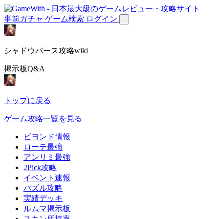
事前ガチャ
ゲーム検索
ログイン
シャドウバース攻略wiki
掲示板Q&A
トップに戻る
ゲーム攻略一覧を見る
ビヨンド情報
ローテ最強
アンリミ最強
2Pick攻略
イベント速報
パズル攻略
実績デッキ
ルムマ掲示板
スキン所持率