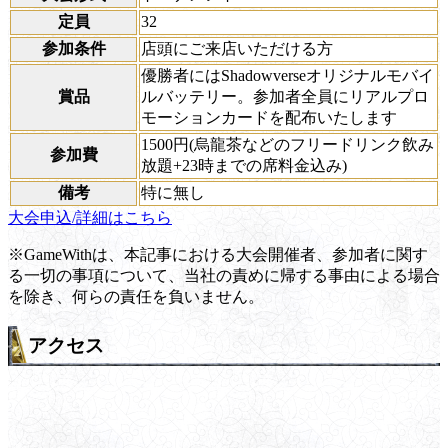
定員
32
参加条件
店頭にご来店いただける方
優勝者にはShadowverseオリジナルモバイ
賞品
ルバッテリー。参加者全員にリアルプロ
モーションカードを配布いたします
1500円(烏龍茶などのフリードリンク飲み
参加費
放題+23時までの席料金込み)
備考
特に無し
大会申込/詳細はこちら
※GameWithは、本記事における大会開催者、参加者に関す
る一切の事項について、当社の責めに帰する事由による場合
を除き、何らの責任を負いません。
アクセス