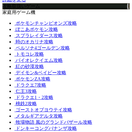
攻略取扱いゲーム
家庭用ゲーム機
ポケモンチャンピオンズ攻略
ぽこあポケモン攻略
スプラレイダース攻略
時のオカリナ攻略
ペルソナ4ゴールデン攻略
トモコレ攻略
バイオレクイエム攻略
紅の砂漠攻略
デイモン&ベイビー攻略
ポケモンZA攻略
ドラクエ7攻略
仁王3攻略
ドラクエ1・2攻略
桃鉄2攻略
ゴーストオブヨウテイ攻略
メタルギアデルタ攻略
牧場物語 風のグランドバザール攻略
ドンキーコングバナンザ攻略