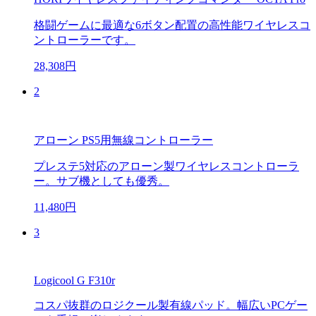
格闘ゲームに最適な6ボタン配置の高性能ワイヤレスコ
ントローラーです。
28,308円
2
アローン PS5用無線コントローラー
プレステ5対応のアローン製ワイヤレスコントローラ
ー。サブ機としても優秀。
11,480円
3
Logicool G F310r
コスパ抜群のロジクール製有線パッド。幅広いPCゲー