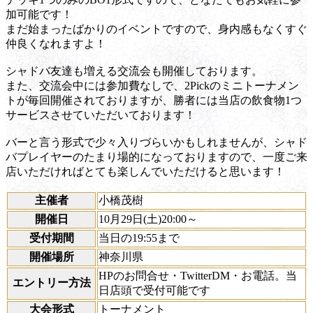
加可能です！
まだ始まったばかりのイベントですので、身内感もなくすぐ
仲良くなれますよ！
シャドバ友達も増える交流会も開催しております。
また、交流会中には参加費なしで、2Pickのミニトーナメン
トが毎回開催されておりますが、勝者には当店の飲食物1つ
サービスさせていただいております！
バーと言う形式で少々入りづらいかもしれませんが、シャド
バプレイヤーのたまり場的になっておりますので、一度ご来
店いただければとても楽しんでいただけると思います！
主催者
小橋茂樹
開催日
10月29日(土)20:00～
受付期間
当日の19:55まで
開催場所
神奈川県
HPのお問合せ・TwitterDM・お電話。当
エントリー方法
日店頭で受付可能です
大会形式
トーナメント