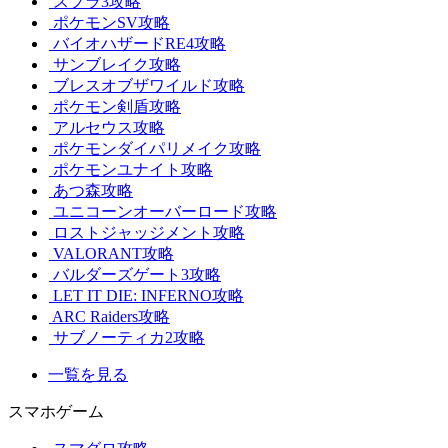
スプラ3攻略
ポケモンSV攻略
バイオハザードRE4攻略
サンブレイク攻略
ブレスオブザワイルド攻略
ポケモン剣盾攻略
アルセウス攻略
ポケモンダイパリメイク攻略
ポケモンユナイト攻略
あつ森攻略
ユニコーンオーバーロード攻略
ロストジャッジメント攻略
VALORANT攻略
バルダーズゲート3攻略
LET IT DIE: INFERNO攻略
ARC Raiders攻略
サブノーティカ2攻略
一覧を見る
スマホゲーム