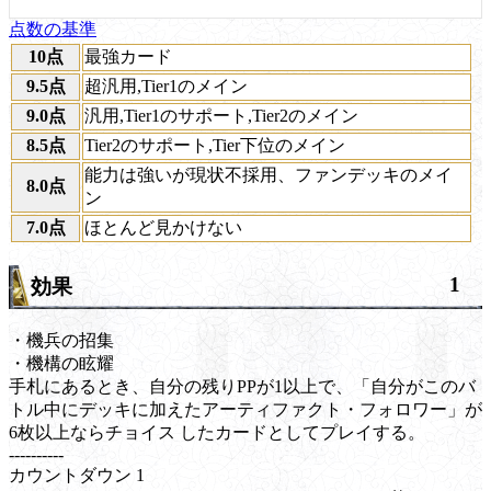
点数の基準
10点
最強カード
9.5点
超汎用,Tier1のメイン
9.0点
汎用,Tier1のサポート,Tier2のメイン
8.5点
Tier2のサポート,Tier下位のメイン
能力は強いが現状不採用、ファンデッキのメイ
8.0点
ン
7.0点
ほとんど見かけない
1
効果
・機兵の招集
・機構の眩耀
手札にあるとき、自分の残りPPが1以上で、「自分がこのバ
トル中にデッキに加えたアーティファクト・フォロワー」が
6枚以上なら
チョイス
したカードとしてプレイする。
----------
カウントダウン
1