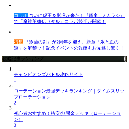
コラボ
ついに虎王＆影虎が来た！『鋼嵐 - メカラシ』
で「魔神英雄伝ワタル」コラボ後半が開催！
特集
『鈴蘭の剣』が2周年を迎え、新章「氷と血の
道」を解禁ッ！記念イベントの報酬もお見逃し無く！
攻略記事ランキング
チャンピオンズバトル攻略サイト
1
ローテーション最強デッキランキング｜タイムスリッ
プローテーション
2
初心者おすすめ！格安/無課金デッキ（ローテーショ
ン）
3