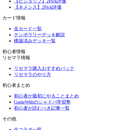
【ビショップ】2Pick評価
【ネメシス】2Pick評価
カード情報
全カード一覧
テンポラリーデッキ解説
構築済みデッキ一覧
初心者情報
リセマラ情報
リセマラ購入おすすめパック
リセマラのやり方
初心者まとめ
初心者が最初にやることまとめ
GameWithのシャドバ学習塾
初心者が読むべき記事一覧
その他
全コラボ一覧