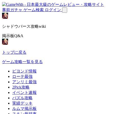
事前ガチャ
ゲーム検索
ログイン
シャドウバース攻略wiki
掲示板Q&A
トップに戻る
ゲーム攻略一覧を見る
ビヨンド情報
ローテ最強
アンリミ最強
2Pick攻略
イベント速報
パズル攻略
実績デッキ
ルムマ掲示板
スキン所持率