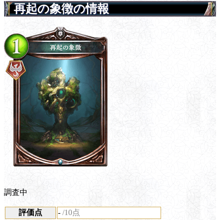
再起の象徴の情報
調査中
評価点
-
/10点