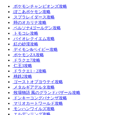
ポケモンチャンピオンズ攻略
ぽこあポケモン攻略
スプラレイダース攻略
時のオカリナ攻略
ペルソナ4ゴールデン攻略
トモコレ攻略
バイオレクイエム攻略
紅の砂漠攻略
デイモン&ベイビー攻略
ポケモンZA攻略
ドラクエ7攻略
仁王3攻略
ドラクエ1・2攻略
桃鉄2攻略
ゴーストオブヨウテイ攻略
メタルギアデルタ攻略
牧場物語 風のグランドバザール攻略
ドンキーコングバナンザ攻略
マリオカートワールド攻略
モンハンワイルズ攻略
エルデンリング攻略