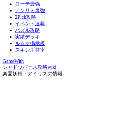
ローテ最強
アンリミ最強
2Pick攻略
イベント速報
パズル攻略
実績デッキ
ルムマ掲示板
スキン所持率
GameWith
シャドウバース攻略wiki
楽園妖精・アイリスの情報