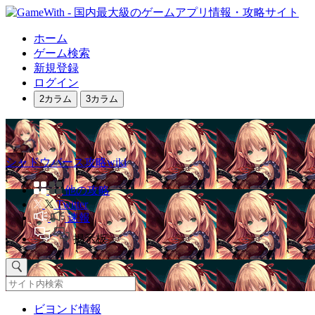
ホーム
ゲーム検索
新規登録
ログイン
2カラム
3カラム
シャドウバース攻略wiki
他の攻略
Twitter
速報
掲示板
ビヨンド情報