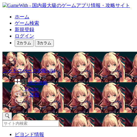
ホーム
ゲーム検索
新規登録
ログイン
2カラム
3カラム
シャドウバース攻略wiki
他の攻略
Twitter
速報
掲示板
ビヨンド情報