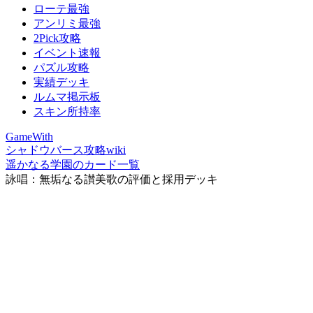
ローテ最強
アンリミ最強
2Pick攻略
イベント速報
パズル攻略
実績デッキ
ルムマ掲示板
スキン所持率
GameWith
シャドウバース攻略wiki
遥かなる学園のカード一覧
詠唱：無垢なる讃美歌の評価と採用デッキ