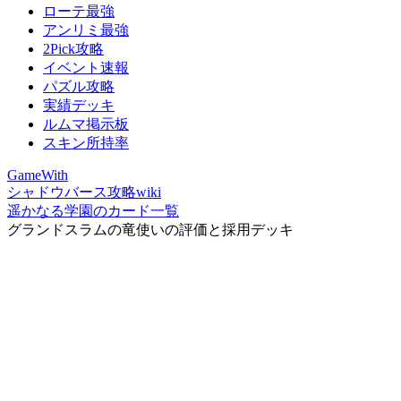
ローテ最強
アンリミ最強
2Pick攻略
イベント速報
パズル攻略
実績デッキ
ルムマ掲示板
スキン所持率
GameWith
シャドウバース攻略wiki
遥かなる学園のカード一覧
グランドスラムの竜使いの評価と採用デッキ