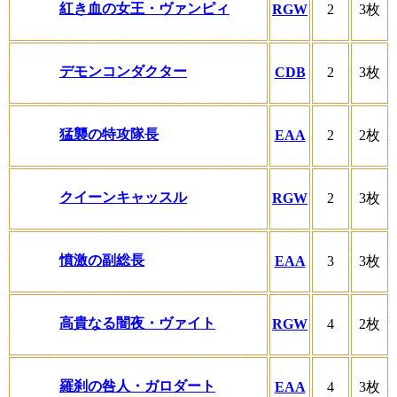
紅き血の女王・ヴァンピィ
RGW
2
3枚
デモンコンダクター
CDB
2
3枚
猛襲の特攻隊長
EAA
2
2枚
クイーンキャッスル
RGW
2
3枚
憤激の副総長
EAA
3
3枚
高貴なる闇夜・ヴァイト
RGW
4
2枚
羅刹の咎人・ガロダート
EAA
4
3枚