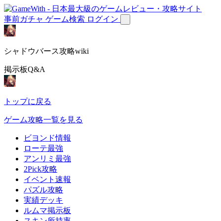
事前ガチャ
ゲーム検索
ログイン
シャドウバース攻略wiki
掲示板Q&A
トップに戻る
ゲーム攻略一覧を見る
ビヨンド情報
ローテ最強
アンリミ最強
2Pick攻略
イベント速報
パズル攻略
実績デッキ
ルムマ掲示板
スキン所持率