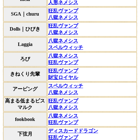
人形ネメシス
狂乱ヴァンプ
SGA｜churu
八獄ネメシス
狂乱ヴァンプ
Dolls｜ひびき
八獄ネメシス
八獄ネメシス
Laggia
スペルウィッチ
八獄ネメシス
ろび
狂乱ヴァンプ
狂乱ヴァンプ
きねくり先輩
財宝ロイヤル
スペルウィッチ
アービング
八獄ネメシス
高まる低まるビス
狂乱ヴァンプ
マルク
八獄ネメシス
八獄ネメシス
fookbook
狂乱ヴァンプ
ディスカードドラゴン
下弦月
狂乱ヴァンプ