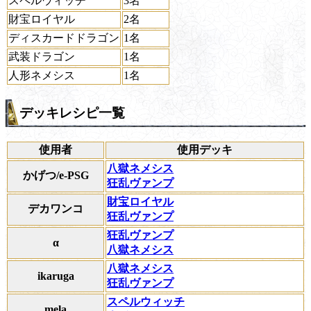
スペルウィッチ
3名
財宝ロイヤル
2名
ディスカードドラゴン
1名
武装ドラゴン
1名
人形ネメシス
1名
デッキレシピ一覧
使用者
使用デッキ
八獄ネメシス
かげつ/e-PSG
狂乱ヴァンプ
財宝ロイヤル
デカワンコ
狂乱ヴァンプ
狂乱ヴァンプ
α
八獄ネメシス
八獄ネメシス
ikaruga
狂乱ヴァンプ
スペルウィッチ
mela