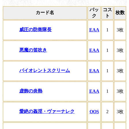
パッ
コス
カード名
枚数
ク
ト
威圧の防衛隊長
EAA
1
3枚
悪魔の笛吹き
EAA
1
3枚
バイオレントスクリーム
EAA
1
3枚
虚飾の炎熱
EAA
1
3枚
愛絶の姦淫・ヴァーナレク
OOS
2
3枚