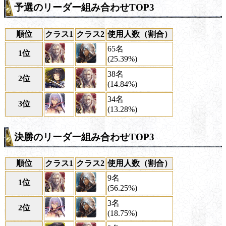
予選のリーダー組み合わせTOP3
順位
クラス1
クラス2
使用人数（割合）
65名
1位
(25.39%)
38名
2位
(14.84%)
34名
3位
(13.28%)
決勝のリーダー組み合わせTOP3
順位
クラス1
クラス2
使用人数（割合）
9名
1位
(56.25%)
3名
2位
(18.75%)