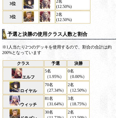
2名
3位
(12.50%)
2名
3位
(12.50%)
予選と決勝の使用クラス人数と割合
※1人当たり2つのデッキを使用するので、割合の合計は約
200%となっています
クラス
予選
決勝
5名
0名
（1.95%）
（0.00%）
エルフ
70名
2名
（27.34%）
（12.50%）
ロイヤル
81名
3名
（31.64%）
（18.75%）
ウィッチ
30名
2名
（11.72%）
（12.50%）