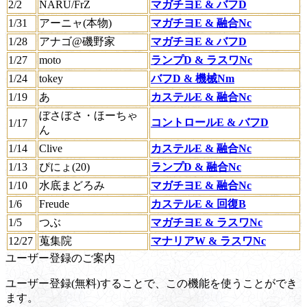
2/2
NARU/FrZ
マガチヨE & バフD
1/31
アーニャ(本物)
マガチヨE & 融合Nc
1/28
アナゴ@磯野家
マガチヨE & バフD
1/27
moto
ランプD & ラスワNc
1/24
tokey
バフD & 機械Nm
1/19
あ
カステルE & 融合Nc
ぼさぼさ・ほーちゃ
コントロールE & バフD
1/17
ん
1/14
Clive
カステルE & 融合Nc
1/13
ぴにょ(20)
ランプD & 融合Nc
1/10
水底まどろみ
マガチヨE & 融合Nc
1/6
Freude
カステルE & 回復B
1/5
つぶ
マガチヨE & ラスワNc
12/27
蒐集院
マナリアW & ラスワNc
ユーザー登録のご案内
ユーザー登録(無料)することで、この機能を使うことができ
ます。