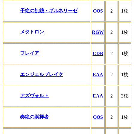
干絶の飢餓・ギルネリーゼ
OOS
2
1枚
メタトロン
RGW
2
1枚
フレイア
CDB
2
1枚
エンジェルブレイク
EAA
2
1枚
アズヴォルト
EAA
2
3枚
奏絶の崇拝者
OOS
2
1枚