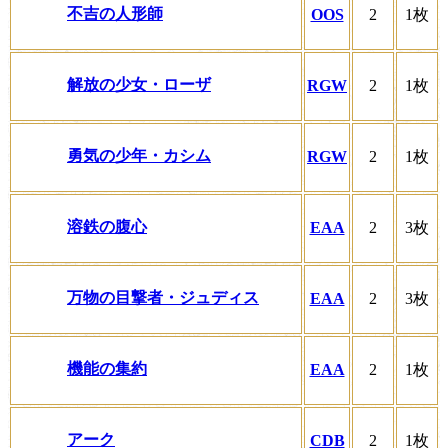
不吉の人形師
OOS
2
1枚
解放の少女・ローザ
RGW
2
1枚
勇気の少年・カシム
RGW
2
1枚
溶鉄の腹心
EAA
2
3枚
万物の目撃者・ジュディス
EAA
2
3枚
機能の集約
EAA
2
1枚
アーク
CDB
2
1枚