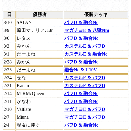
日
優勝者
優勝デッキ
3/10
SATAN
バフD & 融合Nc
3/9
原田マテリアルJr.
マガチヨE & 八獄Nm
3/6
レタス
バフD & 融合Nc
3/3
みかん
カステルE & バフD
3/1
だーよね
カステルE & 融合Nc
2/28
みかん
バフD & 融合Nc
2/25
だーよね
融合Nc & U10V
2/24
せな
カステルE & バフD
2/21
Kanan
カステルE & バフD
2/14
MJRMcQueen
バフD & 融合Nc
2/11
かなわ
バフD & 融合Nc
2/10
Valflare
マガチヨE & バフD
2/7
Miuna
マガチヨE & バフD
2/4
親友に捧ぐ
バフD & 融合Nc