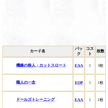
パッ
コス
カード名
枚数
ク
ト
機鋒の咎人・カットスロート
EAA
1
3枚
職人の一念
EOP
1
1枚
ドールズトレーニング
EAA
1
1枚