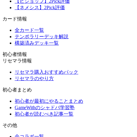
【ビショップ】2Pick評価
【ネメシス】2Pick評価
カード情報
全カード一覧
テンポラリーデッキ解説
構築済みデッキ一覧
初心者情報
リセマラ情報
リセマラ購入おすすめパック
リセマラのやり方
初心者まとめ
初心者が最初にやることまとめ
GameWithのシャドバ学習塾
初心者が読むべき記事一覧
その他
全コラボ一覧