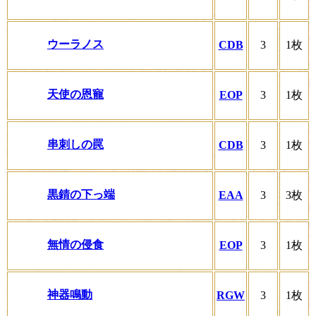
ウーラノス
CDB
3
1枚
天使の恩寵
EOP
3
1枚
串刺しの罠
CDB
3
1枚
黒錆の下っ端
EAA
3
3枚
無情の侵食
EOP
3
1枚
神器鳴動
RGW
3
1枚