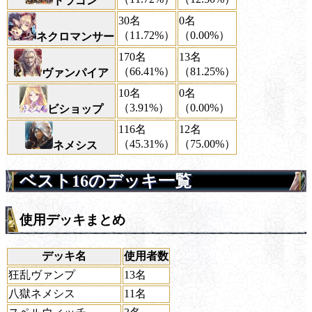
ドラゴン
30名
0名
（11.72%）
（0.00%）
ネクロマンサー
170名
13名
（66.41%）
（81.25%）
ヴァンパイア
10名
0名
（3.91%）
（0.00%）
ビショップ
116名
12名
（45.31%）
（75.00%）
ネメシス
ベスト16のデッキ一覧
使用デッキまとめ
デッキ名
使用者数
狂乱ヴァンプ
13名
八獄ネメシス
11名