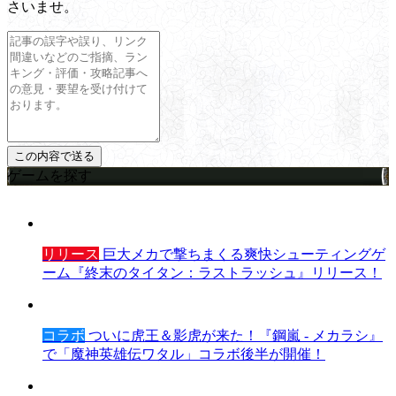
さいませ。
ゲームを探す
リリース
巨大メカで撃ちまくる爽快シューティングゲ
ーム『終末のタイタン：ラストラッシュ』リリース！
コラボ
ついに虎王＆影虎が来た！『鋼嵐 - メカラシ』
で「魔神英雄伝ワタル」コラボ後半が開催！