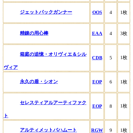
ジェットパックガンナー
OOS
4
1枚
精錬の用心棒
EAA
4
3枚
箱庭の追憶・オリヴィエ＆シル
1枚
CDB
5
ヴィア
永久の盾・シオン
EOP
6
1枚
セレスティアルアーティファク
1枚
EOP
8
ト
アルティメットバハムート
RGW
9
1枚