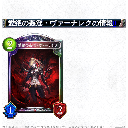
愛絶の姦淫・ヴァーナレクの情報
0
憎しみ合おう。原初の海にロゴスは芽生えて、目覚めたエゴが他者とを分かつ。――嗚