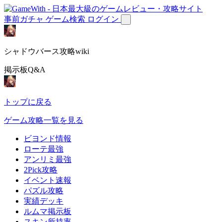
事前ガチャ
ゲーム検索
ログイン
シャドウバース攻略wiki
掲示板Q&A
トップに戻る
ゲーム攻略一覧を見る
ビヨンド情報
ローテ最強
アンリミ最強
2Pick攻略
イベント速報
パズル攻略
実績デッキ
ルムマ掲示板
スキン所持率