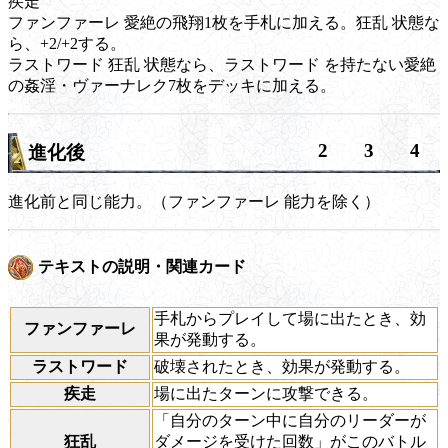
疾走
ファンファーレ
愛絶の飛翔1枚を手札に加える。
狂乱
状態な
ら、+2/+2する。
ラストワード
狂乱
状態なら、
ラストワード
を持たない愛絶
の姦淫・ヴァーナレク7枚をデッキに加える。
2
3
4
進化後
進化前と同じ能力。（
ファンファーレ
能力を除く）
テキストの説明・関連カード
手札からプレイして場に出たとき、効
ファンファーレ
果が発動する。
ラストワード
破壊されたとき、効果が発動する。
疾走
場に出たターンに攻撃できる。
「自分のターン中に自分のリーダーが
狂乱
ダメージを受けた回数」がこのバトル