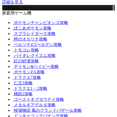
詳細を見る
攻略取扱いゲーム
家庭用ゲーム機
ポケモンチャンピオンズ攻略
ぽこあポケモン攻略
スプラレイダース攻略
時のオカリナ攻略
ペルソナ4ゴールデン攻略
トモコレ攻略
バイオレクイエム攻略
紅の砂漠攻略
デイモン&ベイビー攻略
ポケモンZA攻略
ドラクエ7攻略
仁王3攻略
ドラクエ1・2攻略
桃鉄2攻略
ゴーストオブヨウテイ攻略
メタルギアデルタ攻略
牧場物語 風のグランドバザール攻略
ドンキーコングバナンザ攻略