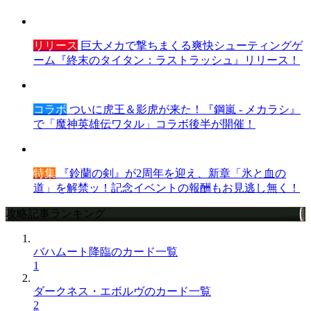
リリース
巨大メカで撃ちまくる爽快シューティングゲ
ーム『終末のタイタン：ラストラッシュ』リリース！
コラボ
ついに虎王＆影虎が来た！『鋼嵐 - メカラシ』
で「魔神英雄伝ワタル」コラボ後半が開催！
特集
『鈴蘭の剣』が2周年を迎え、新章「氷と血の
道」を解禁ッ！記念イベントの報酬もお見逃し無く！
攻略記事ランキング
バハムート降臨のカード一覧
1
ダークネス・エボルヴのカード一覧
2