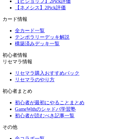
【ビショップ】2Pick評価
【ネメシス】2Pick評価
カード情報
全カード一覧
テンポラリーデッキ解説
構築済みデッキ一覧
初心者情報
リセマラ情報
リセマラ購入おすすめパック
リセマラのやり方
初心者まとめ
初心者が最初にやることまとめ
GameWithのシャドバ学習塾
初心者が読むべき記事一覧
その他
全コラボ一覧