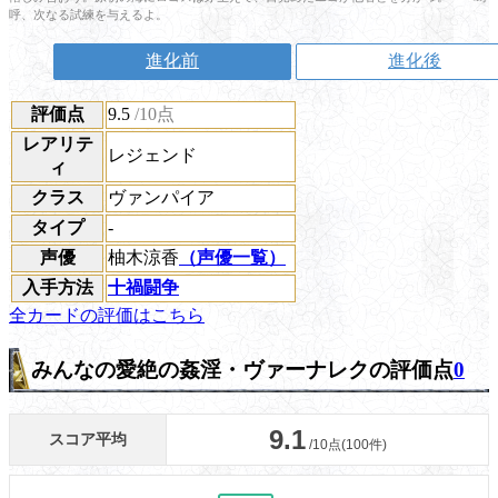
呼、次なる試練を与えるよ。
進化前
進化後
評価点
9.5
/10点
レアリテ
レジェンド
ィ
クラス
ヴァンパイア
タイプ
-
声優
柚木涼香
（声優一覧）
入手方法
十禍闘争
全カードの評価はこちら
みんなの愛絶の姦淫・ヴァーナレクの評価点
0