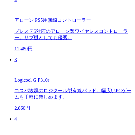
アローン PS5用無線コントローラー
プレステ5対応のアローン製ワイヤレスコントローラ
ー。サブ機としても優秀。
11,480円
3
Logicool G F310r
コスパ抜群のロジクール製有線パッド。幅広いPCゲー
ムを手軽に楽しめます。
2,860円
4