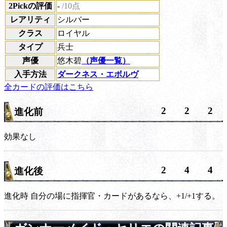
2Pickの評価
-
/10点
レアリティ
シルバー
クラス
ロイヤル
タイプ
兵士
声優
悠木碧
（声優一覧）
入手方法
ダークネス・エボルヴ
全カードの評価はこちら
2
2
2
進化前
効果なし
2
4
4
進化後
進化時
自分の場に指揮官・カードがあるなら、+1/+1する。