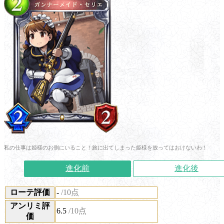
私の仕事は姫様のお側にいること！旅に出てしまった姫様を放ってはおけないわ！
進化前
進化後
ローテ評価
-
/10点
アンリミ評
6.5
/10点
価