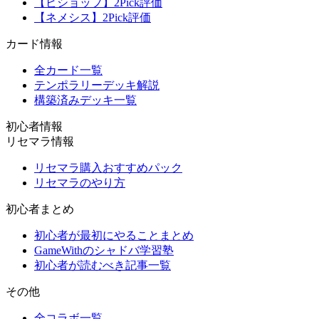
【ビショップ】2Pick評価
【ネメシス】2Pick評価
カード情報
全カード一覧
テンポラリーデッキ解説
構築済みデッキ一覧
初心者情報
リセマラ情報
リセマラ購入おすすめパック
リセマラのやり方
初心者まとめ
初心者が最初にやることまとめ
GameWithのシャドバ学習塾
初心者が読むべき記事一覧
その他
全コラボ一覧