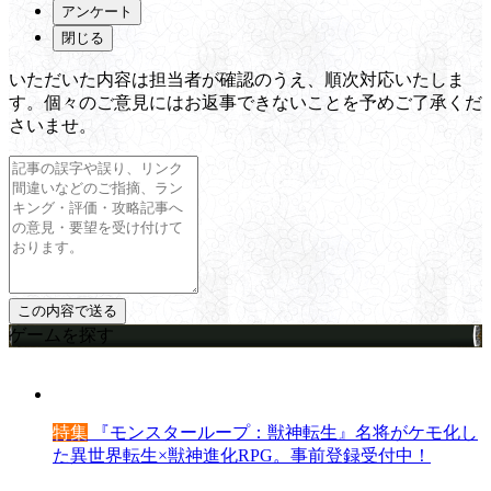
アンケート
閉じる
いただいた内容は担当者が確認のうえ、順次対応いたしま
す。個々のご意見にはお返事できないことを予めご了承くだ
さいませ。
ゲームを探す
特集
『モンスターループ：獣神転生』名将がケモ化し
た異世界転生×獣神進化RPG。事前登録受付中！