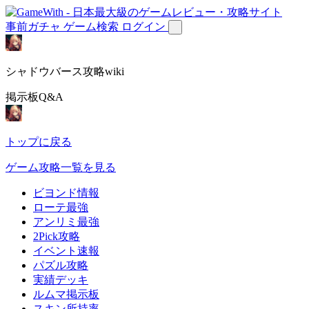
事前ガチャ
ゲーム検索
ログイン
シャドウバース攻略wiki
掲示板Q&A
トップに戻る
ゲーム攻略一覧を見る
ビヨンド情報
ローテ最強
アンリミ最強
2Pick攻略
イベント速報
パズル攻略
実績デッキ
ルムマ掲示板
スキン所持率