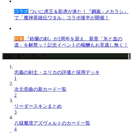
コラボ
ついに虎王＆影虎が来た！『鋼嵐 - メカラシ』
で「魔神英雄伝ワタル」コラボ後半が開催！
特集
『鈴蘭の剣』が2周年を迎え、新章「氷と血の
道」を解禁ッ！記念イベントの報酬もお見逃し無く！
攻略記事ランキング
忠義の剣士・エリカの評価と採用デッキ
1
次元歪曲の新カード一覧
2
リーダースキンまとめ
3
八獄魔境アズヴォルトのカード一覧
4