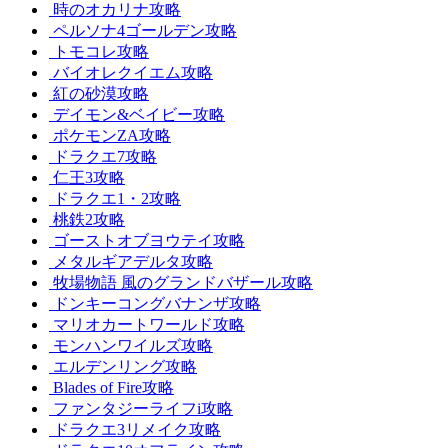
時のオカリナ攻略
ペルソナ4ゴールデン攻略
トモコレ攻略
バイオレクイエム攻略
紅の砂漠攻略
デイモン&ベイビー攻略
ポケモンZA攻略
ドラクエ7攻略
仁王3攻略
ドラクエ1・2攻略
桃鉄2攻略
ゴーストオブヨウテイ攻略
メタルギアデルタ攻略
牧場物語 風のグランドバザール攻略
ドンキーコングバナンザ攻略
マリオカートワールド攻略
モンハンワイルズ攻略
エルデンリング攻略
Blades of Fire攻略
ファンタジーライフi攻略
ドラクエ3リメイク攻略