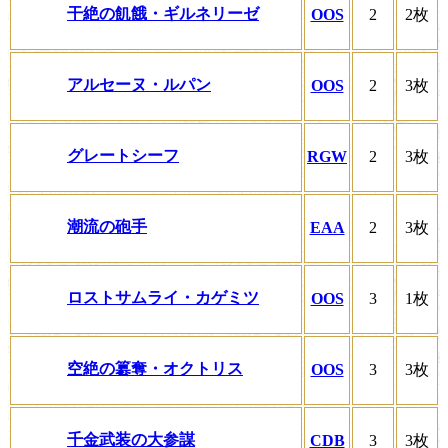
干絶の飢餓・ギルネリーゼ
OOS
2
2枚
アルセーヌ・ルパン
OOS
2
3枚
グレートシーフ
RGW
2
3枚
潮流の砲手
EAA
2
3枚
ロストサムライ・カゲミツ
OOS
3
1枚
空絶の簒奪・オクトリス
OOS
3
3枚
千金武装の大参謀
CDB
3
3枚