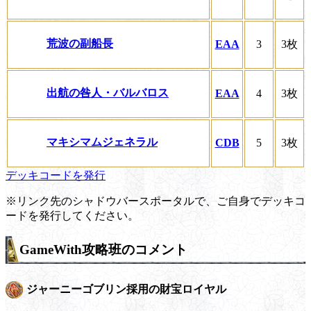
荒波の副船長
EAA
3
3枚
出航の咎人・バルバロス
EAA
4
3枚
マキシマムジェネラル
CDB
5
3枚
デッキコードを発行
※リンク先のシャドウバースポータルで、ご自身でデッキコ
ードを発行してください。
GameWith攻略班のコメント
ジャーニーゴブリン採用の財宝ロイヤル