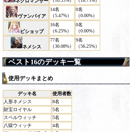
（10.55%）
（18.75%）
ネクロマンサー
14名
0名
（5.47%）
（0.00%）
ヴァンパイア
16名
0名
（6.25%）
（0.00%）
ビショップ
77名
9名
（30.08%）
（56.25%）
ネメシス
ベスト16のデッキ一覧
使用デッキまとめ
デッキ名
使用者数
人形ネメシス
8名
財宝ロイヤル
5名
スペルウィッチ
5名
八獄ウィッチ
4名