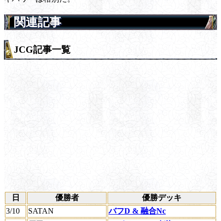
関連記事
JCG記事一覧
日
優勝者
優勝デッキ
3/10
SATAN
バフD & 融合Nc