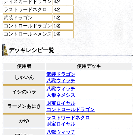
ディスカードドラゴン
4名
ラストワードネクロ
3名
武装ドラゴン
1名
コントロールドラゴン
1名
コントロールネメシス
1名
デッキレシピ一覧
使用者
使用デッキ
武装ドラゴン
しゃいん
八獄ウィッチ
八獄ウィッチ
イシのハラ
人形ネメシス
財宝ロイヤル
ラーメンあにき
コントロールドラゴン
ラストワードネクロ
かゆ
財宝ロイヤル
八獄ウィッチ