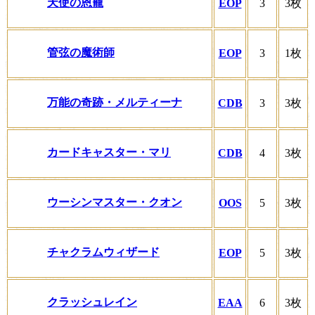
天使の恩寵
EOP
3
3枚
管弦の魔術師
EOP
3
1枚
万能の奇跡・メルティーナ
CDB
3
3枚
カードキャスター・マリ
CDB
4
3枚
ウーシンマスター・クオン
OOS
5
3枚
チャクラムウィザード
EOP
5
3枚
クラッシュレイン
EAA
6
3枚