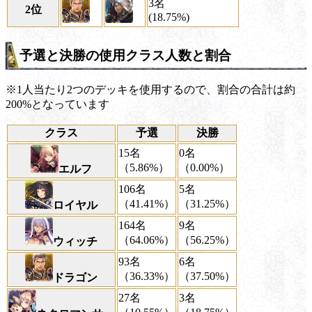
3名
2位
(18.75%)
予選と決勝の使用クラス人数と割合
※1人当たり2つのデッキを使用するので、割合の合計は約
200%となっています
クラス
予選
決勝
15名
0名
（5.86%）
（0.00%）
エルフ
106名
5名
（41.41%）
（31.25%）
ロイヤル
164名
9名
（64.06%）
（56.25%）
ウィッチ
93名
6名
（36.33%）
（37.50%）
ドラゴン
27名
3名