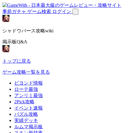
事前ガチャ
ゲーム検索
ログイン
シャドウバース攻略wiki
掲示板Q&A
トップに戻る
ゲーム攻略一覧を見る
ビヨンド情報
ローテ最強
アンリミ最強
2Pick攻略
イベント速報
パズル攻略
実績デッキ
ルムマ掲示板
スキン所持率