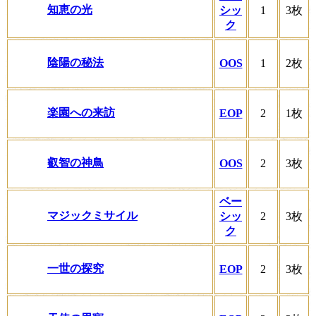
知恵の光
シッ
1
3枚
ク
陰陽の秘法
OOS
1
2枚
楽園への来訪
EOP
2
1枚
叡智の神鳥
OOS
2
3枚
ベー
マジックミサイル
シッ
2
3枚
ク
一世の探究
EOP
2
3枚