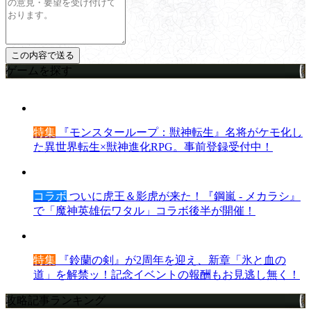
ゲームを探す
特集
『モンスターループ：獣神転生』名将がケモ化し
た異世界転生×獣神進化RPG。事前登録受付中！
コラボ
ついに虎王＆影虎が来た！『鋼嵐 - メカラシ』
で「魔神英雄伝ワタル」コラボ後半が開催！
特集
『鈴蘭の剣』が2周年を迎え、新章「氷と血の
道」を解禁ッ！記念イベントの報酬もお見逃し無く！
攻略記事ランキング