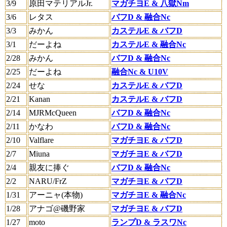
3/9
原田マテリアルJr.
マガチヨE & 八獄Nm
3/6
レタス
バフD & 融合Nc
3/3
みかん
カステルE & バフD
3/1
だーよね
カステルE & 融合Nc
2/28
みかん
バフD & 融合Nc
2/25
だーよね
融合Nc & U10V
2/24
せな
カステルE & バフD
2/21
Kanan
カステルE & バフD
2/14
MJRMcQueen
バフD & 融合Nc
2/11
かなわ
バフD & 融合Nc
2/10
Valflare
マガチヨE & バフD
2/7
Miuna
マガチヨE & バフD
2/4
親友に捧ぐ
バフD & 融合Nc
2/2
NARU/FrZ
マガチヨE & バフD
1/31
アーニャ(本物)
マガチヨE & 融合Nc
1/28
アナゴ@磯野家
マガチヨE & バフD
1/27
moto
ランプD & ラスワNc