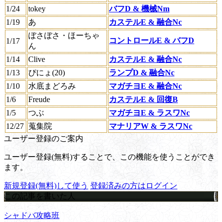
1/24
tokey
バフD & 機械Nm
1/19
あ
カステルE & 融合Nc
ぼさぼさ・ほーちゃ
コントロールE & バフD
1/17
ん
1/14
Clive
カステルE & 融合Nc
1/13
ぴにょ(20)
ランプD & 融合Nc
1/10
水底まどろみ
マガチヨE & 融合Nc
1/6
Freude
カステルE & 回復B
1/5
つぶ
マガチヨE & ラスワNc
12/27
蒐集院
マナリアW & ラスワNc
ユーザー登録のご案内
ユーザー登録(無料)することで、この機能を使うことができ
ます。
新規登録(無料)して使う
登録済みの方はログイン
この記事を書いた人
シャドバ攻略班