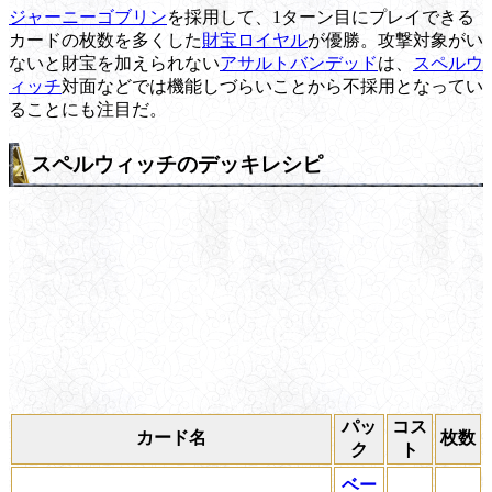
ジャーニーゴブリン
を採用して、1ターン目にプレイできる
カードの枚数を多くした
財宝ロイヤル
が優勝。攻撃対象がい
ないと財宝を加えられない
アサルトバンデッド
は、
スペルウ
ィッチ
対面などでは機能しづらいことから不採用となってい
ることにも注目だ。
スペルウィッチのデッキレシピ
パッ
コス
カード名
枚数
ク
ト
ベー