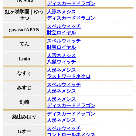
TK Sora
ディスカードドラゴン
虹ヶ咲学園｜ゆう
人形ネメシス
せつ
ディスカードドラゴン
スペルウィッチ
gayasuJAPAN
財宝ロイヤル
スペルウィッチ
てん
財宝ロイヤル
人形ネメシス
Lmin
八獄ウィッチ
人形ネメシス
なすぅ
ラストワードネクロ
スペルウィッチ
みすじ
人形ネメシス
人形ネメシス
剣崎
ディスカードドラゴン
ディスカードドラゴン
緒山みはり
人形ネメシス
スペルウィッチ
Gオー
コントロールネメシス