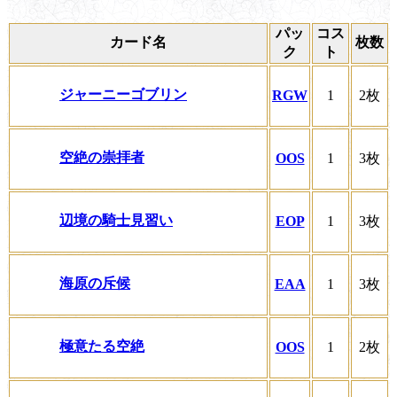
パッ
コス
カード名
枚数
ク
ト
ジャーニーゴブリン
RGW
1
2枚
空絶の崇拝者
OOS
1
3枚
辺境の騎士見習い
EOP
1
3枚
海原の斥候
EAA
1
3枚
極意たる空絶
OOS
1
2枚