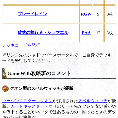
ブレードレイン
RGW
9
3枚
破式の執行者・シュマエル
EAA
12
3枚
デッキコードを発行
※リンク先のシャドウバースポータルで、ご自身でデッキコ
ードを発行してください。
GameWith攻略班のコメント
クオン型のスペルウィッチが優勝
ウーシンマスター・クオン
が採用された
スペルウィッチ
が優
勝。
カードキャスター・マリ
のサーチ先がブレて安定感がや
や低下することがネックではあるものの、回ったときのデッ
キパワーは格別だ。