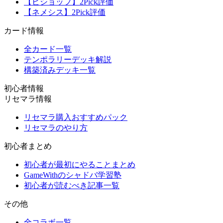
【ビショップ】2Pick評価
【ネメシス】2Pick評価
カード情報
全カード一覧
テンポラリーデッキ解説
構築済みデッキ一覧
初心者情報
リセマラ情報
リセマラ購入おすすめパック
リセマラのやり方
初心者まとめ
初心者が最初にやることまとめ
GameWithのシャドバ学習塾
初心者が読むべき記事一覧
その他
全コラボ一覧