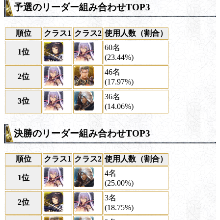
予選のリーダー組み合わせTOP3
順位
クラス1
クラス2
使用人数（割合）
60名
1位
(23.44%)
46名
2位
(17.97%)
36名
3位
(14.06%)
決勝のリーダー組み合わせTOP3
順位
クラス1
クラス2
使用人数（割合）
4名
1位
(25.00%)
3名
2位
(18.75%)