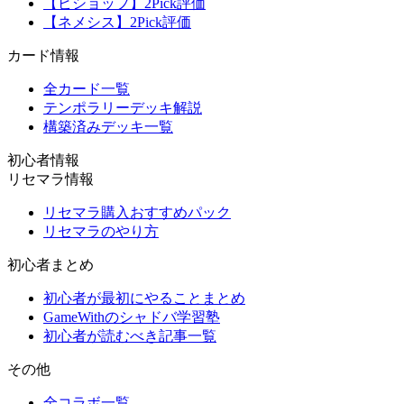
【ビショップ】2Pick評価
【ネメシス】2Pick評価
カード情報
全カード一覧
テンポラリーデッキ解説
構築済みデッキ一覧
初心者情報
リセマラ情報
リセマラ購入おすすめパック
リセマラのやり方
初心者まとめ
初心者が最初にやることまとめ
GameWithのシャドバ学習塾
初心者が読むべき記事一覧
その他
全コラボ一覧