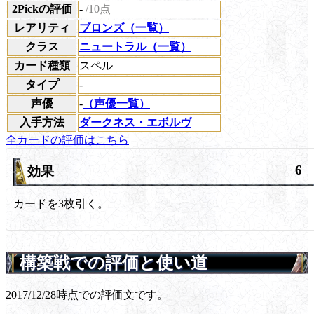
2Pickの評価
-
/10点
レアリティ
ブロンズ（一覧）
クラス
ニュートラル（一覧）
カード種類
スペル
タイプ
-
声優
-
（声優一覧）
入手方法
ダークネス・エボルヴ
全カードの評価はこちら
6
効果
カードを3枚引く。
構築戦での評価と使い道
2017/12/28時点での評価文です。