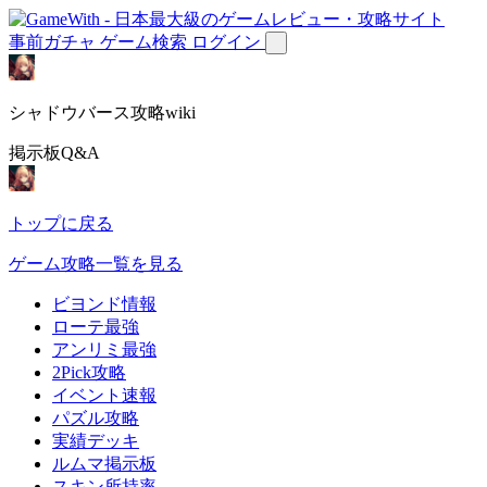
事前ガチャ
ゲーム検索
ログイン
シャドウバース攻略wiki
掲示板Q&A
トップに戻る
ゲーム攻略一覧を見る
ビヨンド情報
ローテ最強
アンリミ最強
2Pick攻略
イベント速報
パズル攻略
実績デッキ
ルムマ掲示板
スキン所持率