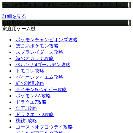
Amazonで買えるおすすめゲーミングデバイスまとめ【ad】
詳細を見る
攻略取扱いゲーム
家庭用ゲーム機
ポケモンチャンピオンズ攻略
ぽこあポケモン攻略
スプラレイダース攻略
時のオカリナ攻略
ペルソナ4ゴールデン攻略
トモコレ攻略
バイオレクイエム攻略
紅の砂漠攻略
デイモン&ベイビー攻略
ポケモンZA攻略
ドラクエ7攻略
仁王3攻略
ドラクエ1・2攻略
桃鉄2攻略
ゴーストオブヨウテイ攻略