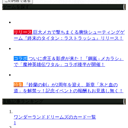
ゲームを探す
リリース
巨大メカで撃ちまくる爽快シューティングゲ
ーム『終末のタイタン：ラストラッシュ』リリース！
コラボ
ついに虎王＆影虎が来た！『鋼嵐 - メカラシ』
で「魔神英雄伝ワタル」コラボ後半が開催！
特集
『鈴蘭の剣』が2周年を迎え、新章「氷と血の
道」を解禁ッ！記念イベントの報酬もお見逃し無く！
攻略記事ランキング
ワンダーランドドリームズのカード一覧
1